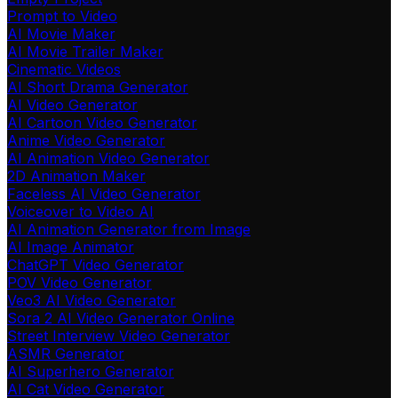
Prompt to Video
AI Movie Maker
AI Movie Trailer Maker
Cinematic Videos
AI Short Drama Generator
AI Video Generator
AI Cartoon Video Generator
Anime Video Generator
AI Animation Video Generator
2D Animation Maker
Faceless AI Video Generator
Voiceover to Video AI
AI Animation Generator from Image
AI Image Animator
ChatGPT Video Generator
POV Video Generator
Veo3 AI Video Generator
Sora 2 AI Video Generator Online
Street Interview Video Generator
ASMR Generator
AI Superhero Generator
AI Cat Video Generator