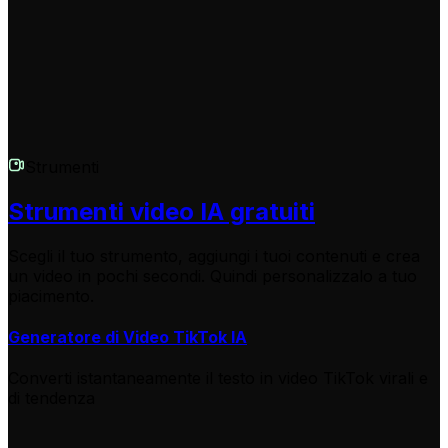
critici.
Strumenti
Strumenti video IA gratuiti
Scegli il tuo strumento, aggiungi i tuoi contenuti e crea
un video in pochi secondi. Quindi personalizzalo a tuo
piacimento.
Generatore di Video TikTok IA
Converti istantaneamente il testo in video TikTok virali e
di tendenza