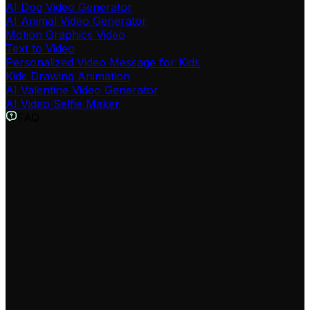
AI Dog Video Generator
AI Animal Video Generator
Motion Graphics Video
Text to Video
Personalized Video Message for Kids
Kids Drawing Animation
AI Valentine Video Generator
AI Video Selfie Maker
FAQ
Cos'è il generatore di video trucchi invernali?
Il nostro generatore di video trucchi invernali è uno
strumento AI progettato per creare rapidamente
contenuti video virali su life hacks per il freddo, guide di
sopravvivenza alle tempeste e consigli per la neve.
Basta inserire un argomento e l'AI produrrà un video
completo pronto per i social media.