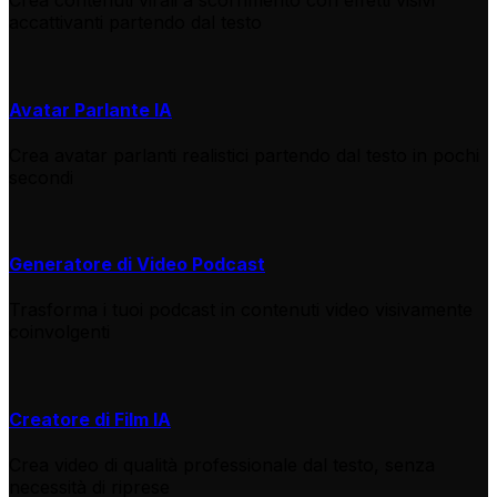
Crea contenuti virali a scorrimento con effetti visivi
accattivanti partendo dal testo
Avatar Parlante IA
Crea avatar parlanti realistici partendo dal testo in pochi
secondi
Generatore di Video Podcast
Trasforma i tuoi podcast in contenuti video visivamente
coinvolgenti
Creatore di Film IA
Crea video di qualità professionale dal testo, senza
necessità di riprese