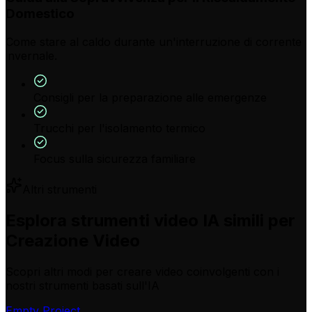
Domestico
Come stare al caldo durante un'interruzione di corrente
invernale.
Consigli per la preparazione alle emergenze
Trucchi per l'isolamento termico
Focus sulla sicurezza familiare
Altri strumenti
Esplora strumenti video IA simili per
Creazione Video
Scopri altri modi per creare video coinvolgenti con i
nostri strumenti basati sull'IA
Empty Project