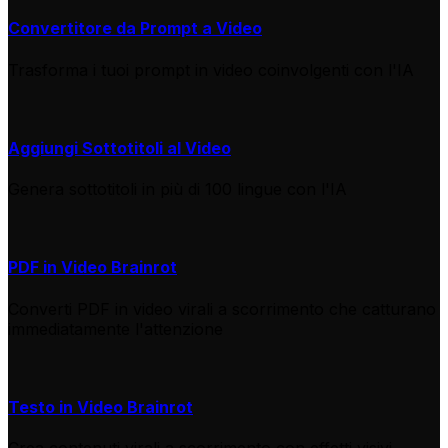
Convertitore da Prompt a Video
Trasforma i tuoi prompt in video coinvolgenti con l'IA
Aggiungi Sottotitoli al Video
Genera sottotitoli in più di 100 lingue con l'IA
PDF in Video Brainrot
Converti PDF in video virali a scorrimento che catturano
immediatamente l'attenzione
Testo in Video Brainrot