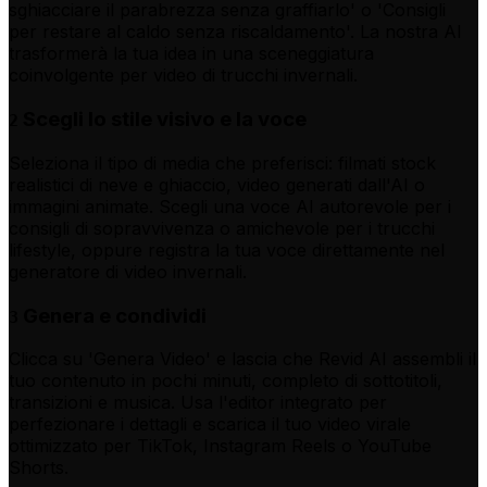
sghiacciare il parabrezza senza graffiarlo' o 'Consigli
per restare al caldo senza riscaldamento'. La nostra AI
trasformerà la tua idea in una sceneggiatura
coinvolgente per video di trucchi invernali.
Scegli lo stile visivo e la voce
2
Seleziona il tipo di media che preferisci: filmati stock
realistici di neve e ghiaccio, video generati dall'AI o
immagini animate. Scegli una voce AI autorevole per i
consigli di sopravvivenza o amichevole per i trucchi
lifestyle, oppure registra la tua voce direttamente nel
generatore di video invernali.
Genera e condividi
3
Clicca su 'Genera Video' e lascia che Revid AI assembli il
tuo contenuto in pochi minuti, completo di sottotitoli,
transizioni e musica. Usa l'editor integrato per
perfezionare i dettagli e scarica il tuo video virale
ottimizzato per TikTok, Instagram Reels o YouTube
Shorts.