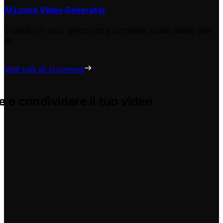
AI Lyrics Video Generator
Transform your lyrics into a complete music video with
AI
Vedi tutti gli strumenti
 e condividere il tuo video
e e ti aiuta ad adattarle per i tuoi video, senza problemi.