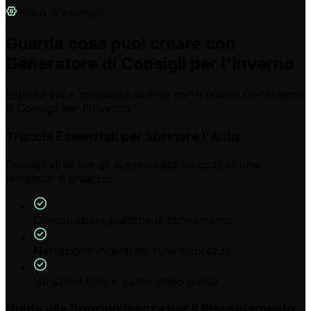
Video di esempio
Guarda cosa puoi creare con
Generatore di Consigli per l'Inverno
Esplora stili e possibilità diverse con il nostro Generatore
di Consigli per l'Inverno
Trucchi Essenziali per Sbrinare l'Auto
Consigli virali per gli automobilisti bloccati in una
tempesta di ghiaccio.
Dimostrazioni pratiche di sbrinamento
Narrazione incentrata sulla sicurezza
Istruzioni chiare passo dopo passo
Guida alla Sopravvivenza per il Riscaldamento