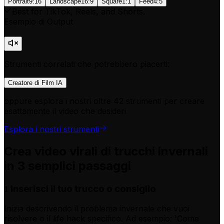
Portrait
9:16
Landscape
16:9
Square
1:1
Feed
4:5
Best for TikTok, Reels, and Shorts.
Esempio di Output
Strumenti correlati che potrebbero piacerti:
Creatore di Film IA
oppure esplora i nostri oltre 42 strumenti per creare
esattamente il video che desideri
Esplora i nostri strumenti
Crea video virali di trucchi invernali
in 3 semplici passaggi
Inserisci il tuo trucco o consiglio
1
Inizia descrivendo il problema invernale che vuoi
risolvere o il life hack specifico. Ad esempio: 'Come