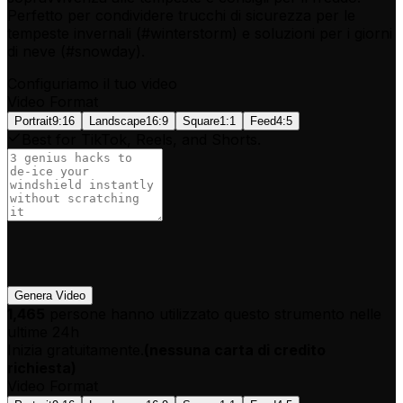
Perfetto per condividere trucchi di sicurezza per le
tempeste invernali (#winterstorm) e soluzioni per i giorni
di neve (#snowday).
Configuriamo il tuo video
Video Format
Portrait
9:16
Landscape
16:9
Square
1:1
Feed
4:5
Best for TikTok, Reels, and Shorts.
Genera Video
1,465
persone hanno utilizzato questo strumento nelle
ultime 24h
Inizia gratuitamente.
(
nessuna carta di credito
richiesta
)
Video Format