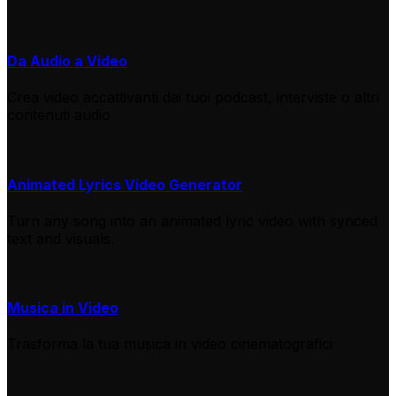
Da Audio a Video
Crea video accattivanti dai tuoi podcast, interviste o altri
contenuti audio
Animated Lyrics Video Generator
Turn any song into an animated lyric video with synced
text and visuals.
Musica in Video
Trasforma la tua musica in video cinematografici