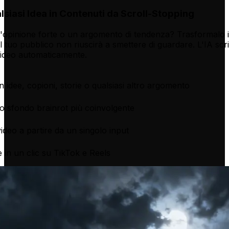
siasi Idea in Contenuti da Scroll-Stopping
n'opinione forte o un argomento di tendenza? Trasformalo 
 il tuo pubblico non riuscirà a smettere di guardare. L'IA scr
video automaticamente.
 idee, copioni, storie o qualsiasi altro argomento
 lo sfondo brainrot più coinvolgente
ideo a partire da un singolo input
 in un clic su TikTok e Reels