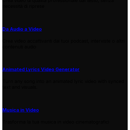
Crea video di qualità professionale dal testo, senza
necessità di riprese
Da Audio a Video
Crea video accattivanti dai tuoi podcast, interviste o altri
contenuti audio
Animated Lyrics Video Generator
Turn any song into an animated lyric video with synced
text and visuals.
Musica in Video
Trasforma la tua musica in video cinematografici