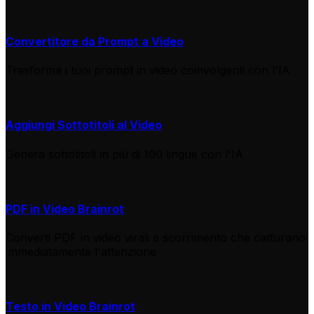
Convertitore da Prompt a Video
Trasforma i tuoi prompt in video coinvolgenti con l'IA
Aggiungi Sottotitoli al Video
Genera sottotitoli in più di 100 lingue con l'IA
PDF in Video Brainrot
Converti PDF in video virali a scorrimento che catturano
immediatamente l'attenzione
Testo in Video Brainrot