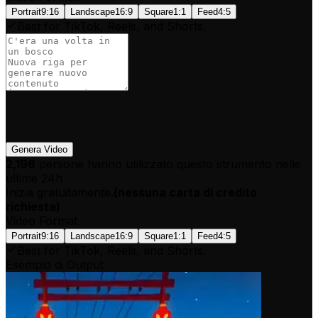
Portrait
9:16
Landscape
16:9
Square
1:1
Feed
4:5
Best for TikTok, Reels, and Shorts.
Genera Video
2,196
persone hanno utilizzato questo strumento nelle
ultime 24h
Inizia gratuitamente.
(
nessuna carta di credito
richiesta
)
Video Format
Portrait
9:16
Landscape
16:9
Square
1:1
Feed
4:5
Best for TikTok, Reels, and Shorts.
Esempio di Output