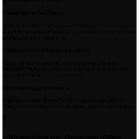
Inserisci il Tuo Testo
1
Scrivi o incolla il testo che vuoi trasformare in un video
brainrot. Il nostro sistema AI lo convertirà in un formato
ottimizzato per i video virali.
Seleziona lo Sfondo e la Voce
2
Scegli tra sfondi popolari come Subway Surfers o
Minecraft Parkour. Seleziona una voce AI o carica la
tua registrazione per la narrazione.
Personalizza e Genera
3
Aggiungi musica di sottofondo, regola la velocità del
video e genera il tuo video brainrot virale in pochi minuti.
01
L'Alternativa per Generare Video