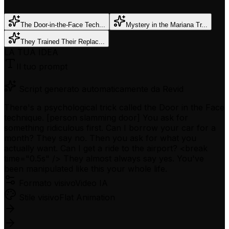
The Door-in-the-Face Tech...
Mystery in the Mariana Tr...
They Trained Their Replac...
LA TUA IDEA
Il tuo prompt
Script generato automaticamente da Revid
There's a psychological trick called the Door in the Face
technique. [person slamming door] You ask for
something ridiculous first. Can I borrow your car for a
month? They say no. Then you ask for what you
actually want. Can I get a ride to the airport? <break
time="0.5s" /> They almost always say yes. You've
been manipulated like this your whole life.
Formato visivo
Video IA
Stile visivo
Flat Animation