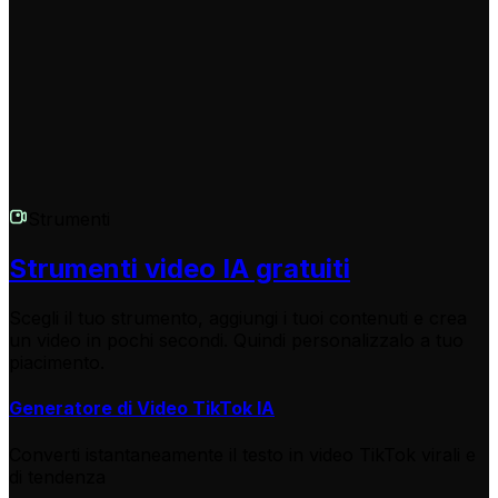
caricati direttamente sulla piattaforma. Sono anche
compatibili con altre piattaforme come Instagram Reels
e YouTube Shorts.
Strumenti
Strumenti video IA gratuiti
Scegli il tuo strumento, aggiungi i tuoi contenuti e crea
un video in pochi secondi. Quindi personalizzalo a tuo
piacimento.
Generatore di Video TikTok IA
Converti istantaneamente il testo in video TikTok virali e
di tendenza