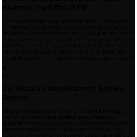
Brainrot che Offre di Più
Cerchi un'alternativa per generare video brainrot con
più funzioni, più formati e una generazione più veloce?
Revid è il generatore brainrot IA a cui migliaia di creator
stanno passando, con supporto per voci personalizzate,
gameplay in split-screen e l'esportazione in un clic su
TikTok, Reels e Shorts. Tutto ciò che fa brainrot.mov,
più gli strumenti di cui hai davvero bisogno per crescere.
02
Da Testo a Video Brainrot: Scrivi e
Genera
Lo strumento da testo a brainrot di Revid è il modo più
veloce per trasformare qualsiasi idea, copione o
argomento in un vero e proprio video brainrot. Scrivi il
tuo testo, scegli una voce e uno stile di sfondo, e la
nostra IA genererà un video breve pronto da pubblicare