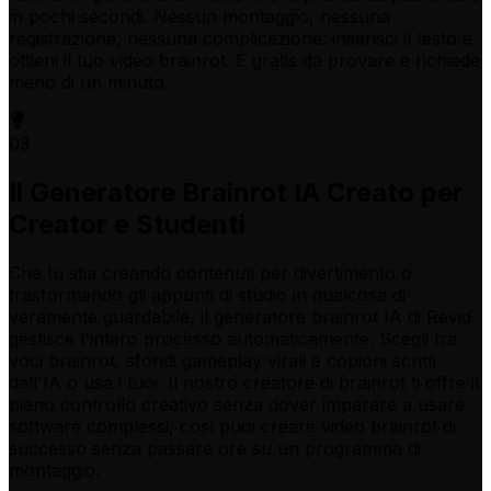
in pochi secondi. Nessun montaggio, nessuna
registrazione, nessuna complicazione: inserisci il testo e
ottieni il tuo video brainrot. È gratis da provare e richiede
meno di un minuto.
03
Il Generatore Brainrot IA Creato per
Creator e Studenti
Che tu stia creando contenuti per divertimento o
trasformando gli appunti di studio in qualcosa di
veramente guardabile, il generatore brainrot IA di Revid
gestisce l'intero processo automaticamente. Scegli tra
voci brainrot, sfondi gameplay virali e copioni scritti
dall'IA o usa i tuoi. Il nostro creatore di brainrot ti offre il
pieno controllo creativo senza dover imparare a usare
software complessi, così puoi creare video brainrot di
successo senza passare ore su un programma di
montaggio.