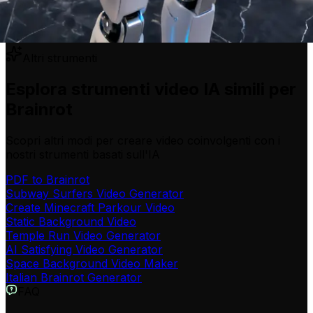
Altri strumenti
Esplora strumenti video IA simili per
Brainrot
Scopri altri modi per creare video coinvolgenti con i
nostri strumenti basati sull'IA
PDF to Brainrot
Subway Surfers Video Generator
Create Minecraft Parkour Video
Static Background Video
Temple Run Video Generator
AI Satisfying Video Generator
Space Background Video Maker
Italian Brainrot Generator
FAQ