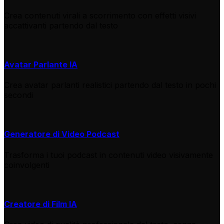
Crea contenuti virali a scorrimento con effetti visivi
accattivanti partendo dal testo
Avatar Parlante IA
Crea avatar parlanti realistici partendo dal testo in pochi
secondi
Generatore di Video Podcast
Trasforma i tuoi podcast in contenuti video visivamente
coinvolgenti
Creatore di Film IA