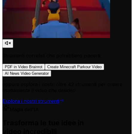
Strumenti correlati che potrebbero piacerti:
PDF in Video Brainrot
Create Minecraft Parkour Video
AI News Video Generator
oppure esplora i nostri oltre 42 strumenti per creare
esattamente il video che desideri
Esplora i nostri strumenti
Magia dell'IA
Trasforma le tue idee in
video incredibili