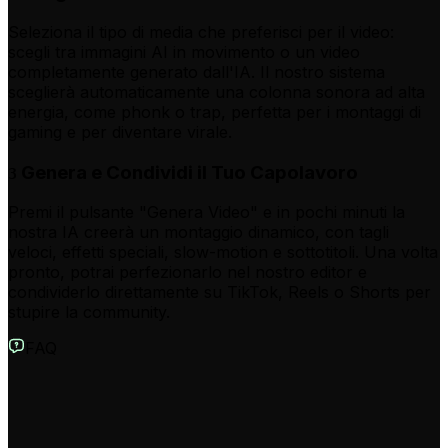
Seleziona il tipo di media che preferisci per il video:
scegli tra immagini AI in movimento o un video
completamente generato dall'IA. Il nostro sistema
sceglierà automaticamente una colonna sonora ad alta
energia, come phonk o trap, perfetta per i montaggi di
gaming e per diventare virale.
Genera e Condividi il Tuo Capolavoro
3
Premi il pulsante "Genera Video" e in pochi minuti la
nostra IA creerà un montaggio dinamico, con tagli
veloci, effetti speciali, slow-motion e sottotitoli. Una volta
pronto, potrai perfezionarlo nel nostro editor e
condividerlo direttamente su TikTok, Reels o Shorts per
stupire la community.
FAQ