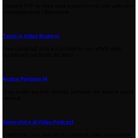
Converti PDF in video virali a scorrimento che catturano
immediatamente l'attenzione
Testo in Video Brainrot
Crea contenuti virali a scorrimento con effetti visivi
accattivanti partendo dal testo
Avatar Parlante IA
Crea avatar parlanti realistici partendo dal testo in pochi
secondi
Generatore di Video Podcast
Trasforma i tuoi podcast in contenuti video visivamente