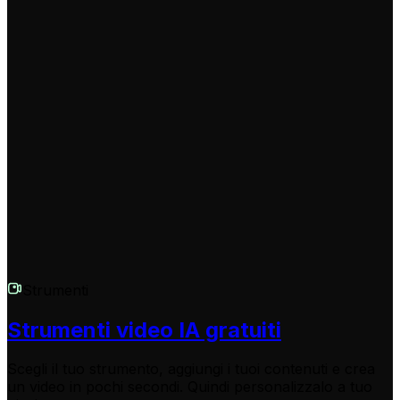
Il nostro generatore di video AI ti fa risparmiare ore di
lavoro. Non hai bisogno di alcuna competenza di video
editing per creare un montaggio di Free Fire
spettacolare. L'IA gestisce gli effetti complessi, i tagli a
tempo e la scelta della musica, permettendoti di
produrre contenuti di alta qualità in modo rapido e
semplice.
Strumenti
Strumenti video IA gratuiti
Scegli il tuo strumento, aggiungi i tuoi contenuti e crea
un video in pochi secondi. Quindi personalizzalo a tuo