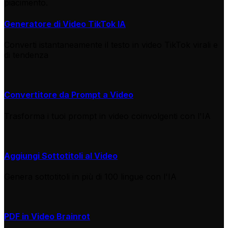
piacimento.
Generatore di Video TikTok IA
Converti istantaneamente il testo in video TikTok virali e
di tendenza
Convertitore da Prompt a Video
Trasforma i tuoi prompt in video coinvolgenti con l'IA
Aggiungi Sottotitoli al Video
Genera sottotitoli in più di 100 lingue con l'IA
PDF in Video Brainrot