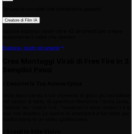
Strumenti correlati che potrebbero piacerti:
Creatore di Film IA
oppure esplora i nostri oltre 42 strumenti per creare
esattamente il video che desideri
Esplora i nostri strumenti
Crea Montaggi Virali di Free Fire in 3
Semplici Passi
Descrivi la Tua Azione Epica
1
Inizia descrivendo il tuo momento di gioco più incredibile
nel campo di testo. Sii specifico! Menziona l'arma usata,
l'azione (es. 'clutch 1v4', 'headshot in slow-motion') e lo
stile che desideri. La nostra IA analizzerà il tuo testo per
trasformarlo in un video spettacolare.
Scegli lo Stile Visivo
2