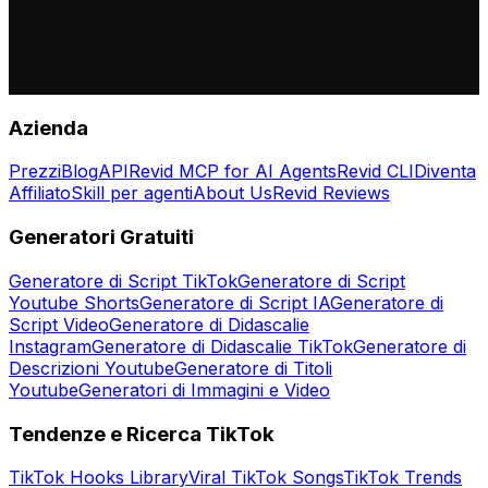
Azienda
Prezzi
Blog
API
Revid MCP for AI Agents
Revid CLI
Diventa
Affiliato
Skill per agenti
About Us
Revid Reviews
Generatori Gratuiti
Generatore di Script TikTok
Generatore di Script
Youtube Shorts
Generatore di Script IA
Generatore di
Script Video
Generatore di Didascalie
Instagram
Generatore di Didascalie TikTok
Generatore di
Descrizioni Youtube
Generatore di Titoli
Youtube
Generatori di Immagini e Video
Tendenze e Ricerca TikTok
TikTok Hooks Library
Viral TikTok Songs
TikTok Trends