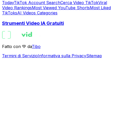
Today
TikTok Account Search
Cerca Video TikTok
Viral
Video Rankings
Most Viewed YouTube Shorts
Most Liked
TikToks
AI Videos Categories
Strumenti Video IA Gratuiti
Fatto con 💚 da
Tibo
Termini di Servizio
Informativa sulla Privacy
Sitemap