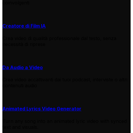
coinvolgenti
Creatore di Film IA
Crea video di qualità professionale dal testo, senza
necessità di riprese
Da Audio a Video
Crea video accattivanti dai tuoi podcast, interviste o altri
contenuti audio
Animated Lyrics Video Generator
Turn any song into an animated lyric video with synced
text and visuals.