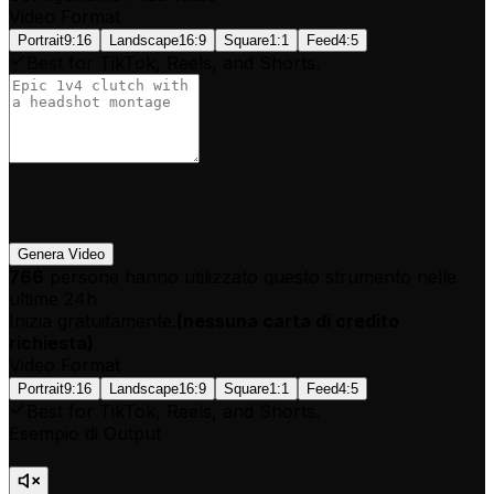
Video Format
Portrait
9:16
Landscape
16:9
Square
1:1
Feed
4:5
Best for TikTok, Reels, and Shorts.
Genera Video
766
persone hanno utilizzato questo strumento nelle
ultime 24h
Inizia gratuitamente.
(
nessuna carta di credito
richiesta
)
Video Format
Portrait
9:16
Landscape
16:9
Square
1:1
Feed
4:5
Best for TikTok, Reels, and Shorts.
Esempio di Output