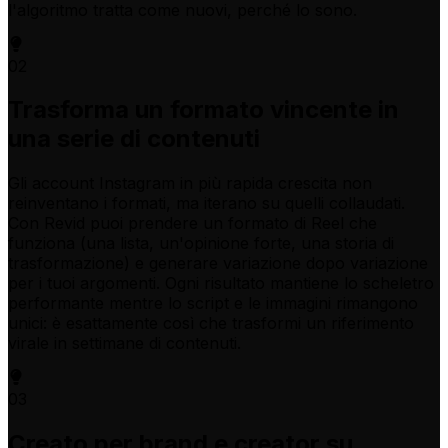
l'algoritmo tratta come nuovi, perché lo sono.
02
Trasforma un formato vincente in
una serie di contenuti
Gli account Instagram in più rapida crescita non
reinventano i formati, ma iterano su quelli collaudati.
Con Revid puoi prendere un formato di Reel che
funziona (una lista, un'opinione forte, una storia di
trasformazione) e generare variazione dopo variazione
per i tuoi argomenti. Ogni risultato mantiene lo scheletro
performante mentre lo script e le immagini rimangono
unici: è esattamente così che trasformi un riferimento
virale in settimane di contenuti.
03
Creato per brand e creator su