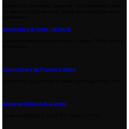
Scegli il tuo strumento, aggiungi i tuoi contenuti e crea
un video in pochi secondi. Quindi personalizzalo a tuo
piacimento.
Generatore di Video TikTok IA
Converti istantaneamente il testo in video TikTok virali e
di tendenza
Convertitore da Prompt a Video
Trasforma i tuoi prompt in video coinvolgenti con l'IA
Aggiungi Sottotitoli al Video
Genera sottotitoli in più di 100 lingue con l'IA