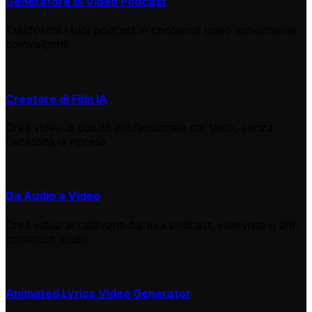
Generatore di Video Podcast
Trasforma i tuoi podcast in contenuti video visivamente
coinvolgenti
Creatore di Film IA
Crea video di qualità professionale dal testo, senza
necessità di riprese
Da Audio a Video
Crea video accattivanti dai tuoi podcast, interviste o altri
contenuti audio
Animated Lyrics Video Generator