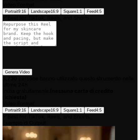
Video Format
Portrait
9:16
Landscape
16:9
Square
1:1
Feed
4:5
Best for TikTok, Reels, and Shorts.
Genera Video
3,730
persone hanno utilizzato questo strumento nelle
ultime 24h
Inizia gratuitamente.
(
nessuna carta di credito
richiesta
)
Video Format
Portrait
9:16
Landscape
16:9
Square
1:1
Feed
4:5
Best for TikTok, Reels, and Shorts.
Esempio di Output