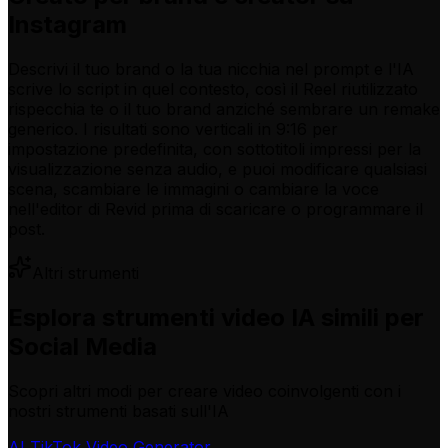
Instagram
Descrivi il tuo brand o la tua nicchia nel prompt e l'IA
scrive lo script in quel contesto, così il Reel riutilizzato
rispecchia te o il tuo brand anziché sembrare un remake
generico. I risultati sono verticali in 9:16 per
impostazione predefinita, con sottotitoli impressi per la
visualizzazione senza audio, e puoi modificare qualsiasi
scena, scambiare le immagini o cambiare la voce
nell'editor di Revid prima di scaricare o programmare il
post.
Altri strumenti
Esplora strumenti video IA simili per
Social Media
Scopri altri modi per creare video coinvolgenti con i
nostri strumenti basati sull'IA
AI TikTok Video Generator