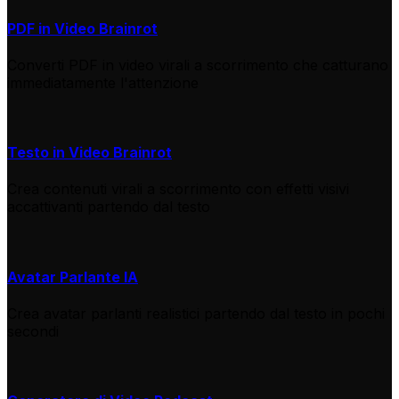
PDF in Video Brainrot
Converti PDF in video virali a scorrimento che catturano
immediatamente l'attenzione
Testo in Video Brainrot
Crea contenuti virali a scorrimento con effetti visivi
accattivanti partendo dal testo
Avatar Parlante IA
Crea avatar parlanti realistici partendo dal testo in pochi
secondi