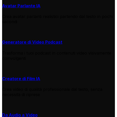
Avatar Parlante IA
Crea avatar parlanti realistici partendo dal testo in pochi
secondi
Generatore di Video Podcast
Trasforma i tuoi podcast in contenuti video visivamente
coinvolgenti
Creatore di Film IA
Crea video di qualità professionale dal testo, senza
necessità di riprese
Da Audio a Video