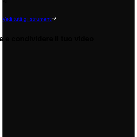
AI
Vedi tutti gli strumenti
 e condividere il tuo video
e e ti aiuta ad adattarle per i tuoi video, senza problemi.