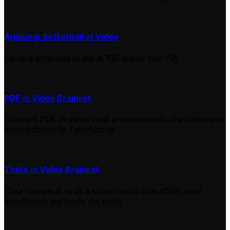
Aggiungi Sottotitoli al Video
Genera sottotitoli in più di 100 lingue con l'IA
PDF in Video Brainrot
Converti PDF in video virali a scorrimento che catturano
immediatamente l'attenzione
Testo in Video Brainrot
Crea contenuti virali a scorrimento con effetti visivi
accattivanti partendo dal testo