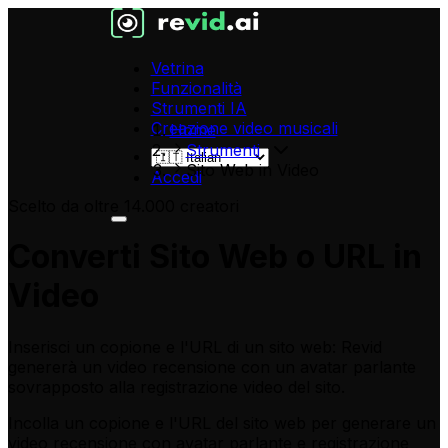
Vetrina
Funzionalità
Strumenti IA
Creazione video musicali
Home
Strumenti
Sito Web in Video
Accedi
Scelto da oltre 14.000 creatori
Converti Sito Web o URL in
Video
Inserisci un copione e l'URL di un sito web: Revid
genererà un video recensione con un avatar parlante
sovrapposto alla registrazione video del sito.
Incolla un copione e l'URL del sito web
per generare un
video recensione con avatar parlante e registrazione