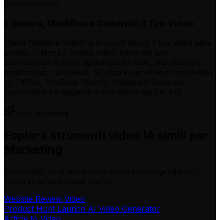
personalizzato.
Genera, Modifica e Condividi il Tuo Video
3
Premi "Genera Video" e in pochi minuti il tuo video sarà
pronto. Utilizza il nostro editor integrato per
perfezionare il video aggiungendo testo, transizioni o
modificando i sottotitoli. Scarica il tuo video e condividilo
su TikTok, YouTube Shorts, Instagram Reels per
`aumentare l'engagement con video dal tuo sito`.
Altri strumenti
Esplora strumenti video IA simili per
Marketing
Scopri altri modi per creare video coinvolgenti con i
nostri strumenti basati sull'IA
Website Review Video
Product Hunt Launch AI Video Generator
Article to Video