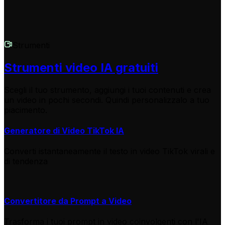
Strumenti
Strumenti video IA gratuiti
Scegli il tuo strumento, aggiungi i tuoi contenuti e crea
un video in pochi secondi. Quindi personalizzalo a tuo
piacimento.
Generatore di Video TikTok IA
Converti istantaneamente il testo in video TikTok virali e
di tendenza
Convertitore da Prompt a Video
Trasforma i tuoi prompt in video coinvolgenti con l'IA