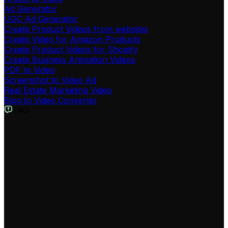
Ad Generator
UGC Ad Generator
Create Product Videos from websites
Create Video for Amazon Products
Create Product Videos for Shopify
Create Business Animation Videos
PDF to Video
Screenshot to Video Ad
Real Estate Marketing Video
Blog to Video Converter
FAQ
A cosa serve lo strumento Convertitore da Sito Web a Video?
Il nostro `Generatore Video da Sito Web` AI ti permette
di `convertire sito web in video` in modo rapido e
semplice. È ideale per `riutilizzare contenuti web in