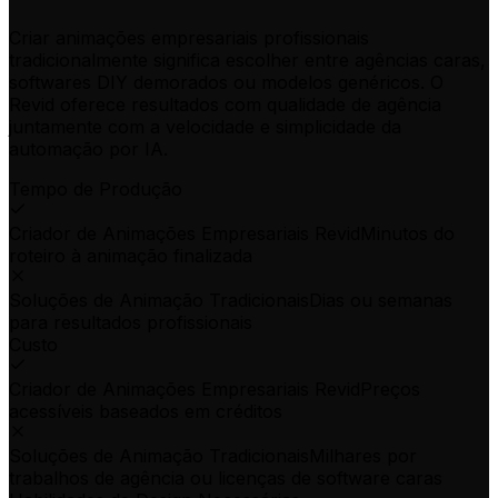
Criar animações empresariais profissionais
tradicionalmente significa escolher entre agências caras,
softwares DIY demorados ou modelos genéricos. O
Revid oferece resultados com qualidade de agência
juntamente com a velocidade e simplicidade da
automação por IA.
Tempo de Produção
Criador de Animações Empresariais Revid
Minutos do
roteiro à animação finalizada
Soluções de Animação Tradicionais
Dias ou semanas
para resultados profissionais
Custo
Criador de Animações Empresariais Revid
Preços
acessíveis baseados em créditos
Soluções de Animação Tradicionais
Milhares por
trabalhos de agência ou licenças de software caras