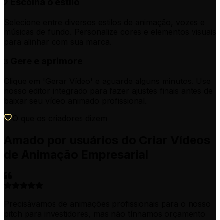
Escolha o estilo
2
Selecione entre diversos estilos de animação, vozes e
músicas de fundo. Personalize cores e elementos visuais
para alinhar com sua marca.
Gere e aprimore
3
Clique em 'Gerar Vídeo' e aguarde alguns minutos. Use
nosso editor integrado para fazer ajustes finais antes de
baixar seu vídeo animado profissional.
O que os criadores dizem
Amado por usuários do Criar Vídeos
de Animação Empresarial
Precisávamos de animações profissionais para o nosso
pitch para investidores, mas não tínhamos orçamento