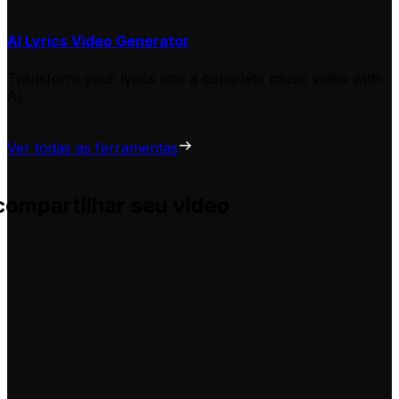
AI Lyrics Video Generator
Transform your lyrics into a complete music video with
AI
Ver todas as ferramentas
compartilhar seu vídeo
uda você a adaptá-las para seus próprios vídeos, sem comp