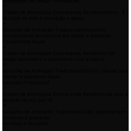
Habilidades de Design Necessárias
Criador de Animações Empresariais Revid
Nenhuma - A
IA cuida de toda a animação e design
Soluções de Animação Tradicionais
Necessário
conhecimento profissional em design e animação
Consistência Visual
Criador de Animações Empresariais Revid
Estilo flat
design automático e consistente com a marca
Soluções de Animação Tradicionais
Esforço manual para
manter a coerência visual
Locução Profissional
Criador de Animações Empresariais Revid
Incluída com a
geração de voz por IA
Soluções de Animação Tradicionais
Custo adicional com
locutores e gravação
Revisões e Iterações