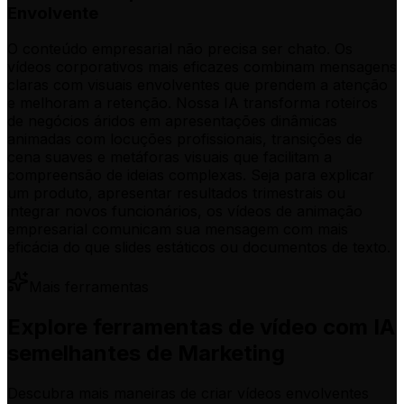
Envolvente
O conteúdo empresarial não precisa ser chato. Os
vídeos corporativos mais eficazes combinam mensagens
claras com visuais envolventes que prendem a atenção
e melhoram a retenção. Nossa IA transforma roteiros
de negócios áridos em apresentações dinâmicas
animadas com locuções profissionais, transições de
cena suaves e metáforas visuais que facilitam a
compreensão de ideias complexas. Seja para explicar
um produto, apresentar resultados trimestrais ou
integrar novos funcionários, os vídeos de animação
empresarial comunicam sua mensagem com mais
eficácia do que slides estáticos ou documentos de texto.
Mais ferramentas
Explore ferramentas de vídeo com IA
semelhantes de Marketing
Descubra mais maneiras de criar vídeos envolventes