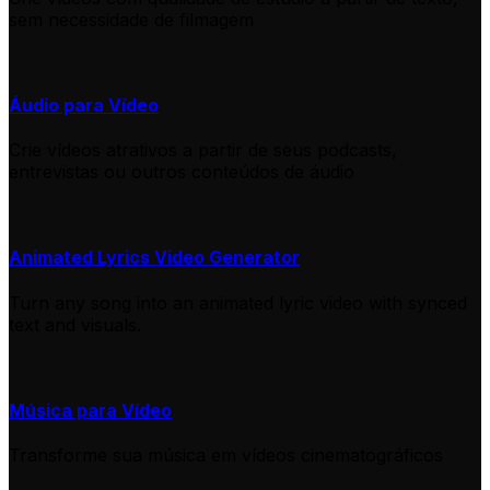
sem necessidade de filmagem
Áudio para Vídeo
Crie vídeos atrativos a partir de seus podcasts,
entrevistas ou outros conteúdos de áudio
Animated Lyrics Video Generator
Turn any song into an animated lyric video with synced
text and visuals.
Música para Vídeo
Transforme sua música em vídeos cinematográficos