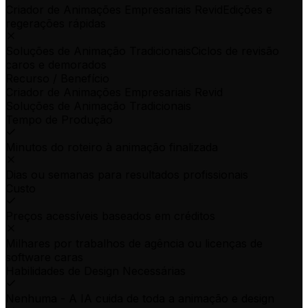
Criador de Animações Empresariais Revid
Edições e
regerações rápidas
Soluções de Animação Tradicionais
Ciclos de revisão
caros e demorados
Recurso / Benefício
Criador de Animações Empresariais Revid
Soluções de Animação Tradicionais
Tempo de Produção
Minutos do roteiro à animação finalizada
Dias ou semanas para resultados profissionais
Custo
Preços acessíveis baseados em créditos
Milhares por trabalhos de agência ou licenças de
software caras
Habilidades de Design Necessárias
Nenhuma - A IA cuida de toda a animação e design