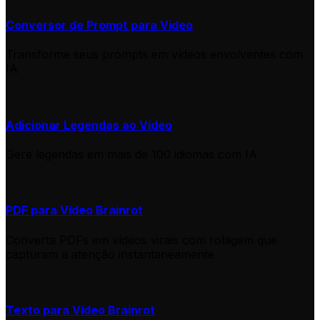
Conversor de Prompt para Vídeo
Transforme seus prompts em vídeos envolventes com
IA
Adicionar Legendas ao Vídeo
Gere legendas em mais de 100 idiomas com IA
PDF para Vídeo Brainrot
Converta PDFs em vídeos virais com rolagem que
capturam a atenção instantaneamente
Texto para Vídeo Brainrot