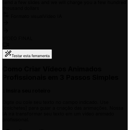
send a few slides and we will charge you a few hundred
thousand dollars
Formato visual
Vídeo IA
VÍDEO FINAL
Testar esta ferramenta
Como Criar Vídeos Animados
Profissionais em 3 Passos Simples
Insira seu roteiro
1
Digite ou cole seu texto no campo indicado. Use
[colchetes] para guiar a criação das animações. Nossa
IA irá transformar seu texto em um vídeo animado
profissional.