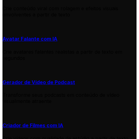
Crie conteúdo viral com rolagem e efeitos visuais
envolventes a partir de texto
Avatar Falante com IA
Crie avatares falantes realistas a partir de texto em
segundos
Gerador de Vídeo de Podcast
Transforme seus podcasts em conteúdo de vídeo
visualmente atraente
Criador de Filmes com IA
Crie vídeos com qualidade de estúdio a partir de texto,