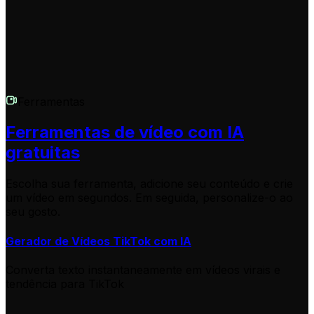
Ferramentas
Ferramentas de vídeo com IA
gratuitas
Escolha sua ferramenta, adicione seu conteúdo e crie
um vídeo em segundos. Em seguida, personalize-o ao
seu gosto.
Gerador de Vídeos TikTok com IA
Converta texto instantaneamente em vídeos virais e
tendência para TikTok