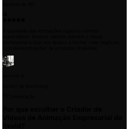
Gerente de RH
A qualidade das animações superou minhas
expectativas. Nossos clientes adoram o visual
profissional e isso nos ajudou a fechar mais negócios
com demonstrações de produtos atraentes.
Jeremy A.
Diretor de Marketing
Comparação
Por que escolher o Criador de
Vídeos de Animação Empresarial do
Revid?