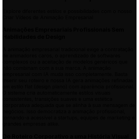
Explore diferentes estilos e possibilidades com o nosso
Criar Vídeos de Animação Empresarial
Animações Empresariais Profissionais Sem
Habilidades de Design
A animação empresarial tradicional exige a contratação
de animadores caros, o aprendizado de softwares
complexos ou a aceitação de modelos genéricos que
não combinam com a sua marca. A animação
empresarial com IA muda isso completamente. Basta
inserir seu roteiro e nossa IA gera animações refinadas
em estilo flat (design plano) com aparência profissional.
O sistema cria automaticamente estilos visuais
consistentes, transições suaves e uma estética
corporativa adequada que se alinha à sua mensagem de
negócios. Isso democratiza a animação profissional,
tornando-a acessível a startups, equipes de marketing e
grandes empresas alike.
Do Roteiro Corporativo a uma História Visual