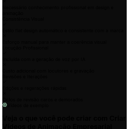
Necessário conhecimento profissional em design e
animação
Consistência Visual
Estilo flat design automático e consistente com a marca
Esforço manual para manter a coerência visual
Locução Profissional
Incluída com a geração de voz por IA
Custo adicional com locutores e gravação
Revisões e Iterações
Edições e regerações rápidas
Ciclos de revisão caros e demorados
Vídeos de exemplo
Veja o que você pode criar com Criar
Vídeos de Animação Empresarial