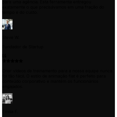
para uma agência. Esta ferramenta entregou
exatamente o que precisávamos em uma fração do
tempo e do custo.
Steve W.
Fundador de Startup
Criar vídeos de treinamento para a nossa equipe nunca
foi tão fácil. O estilo de animação flat é perfeito para
conteúdo corporativo e mantém os funcionários
engajados.
Emilia F.