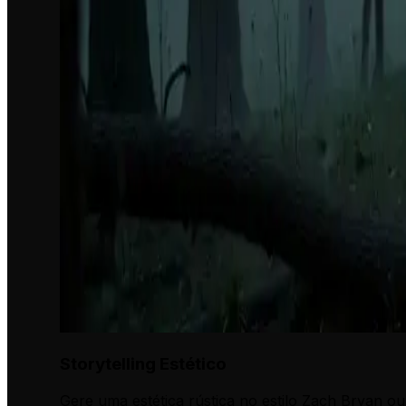
Storytelling Estético
Gere uma estética rústica no estilo Zach Bryan o