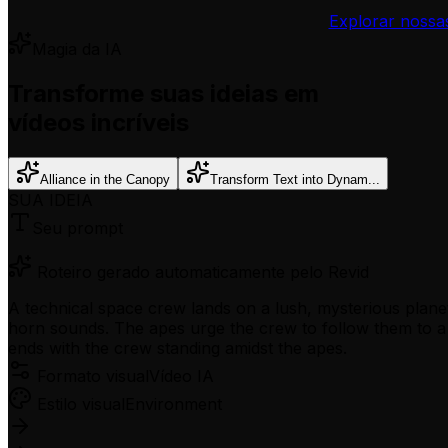
Explorar nossa
Magia da IA
Transforme suas ideias em
vídeos incríveis
Alliance in the Canopy
Transform Text into Dynam...
SUA IDEIA
Seu prompt
Roteiro gerado automaticamente pelo Revid
A technical space crew lands on a lush, mysterious planet
horn sounds. The apes urge the crew to follow them to a 
ends with the crew standing amidst the apes.
Formato visual
Vídeo IA
Estilo visual
Environment