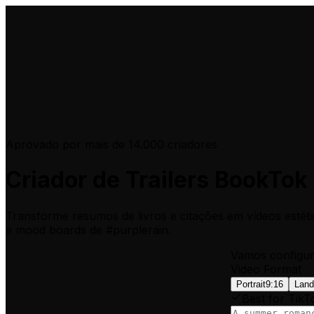
Aprovado por mais de 14.000 criadores
Criador de Trailers BookTok
Transforme resumos de livros e citações em vídeos estéti
e mood boards de #purplerain.
Vamos configur
Video Format
Portrait
9:16
Land
Best for TikT