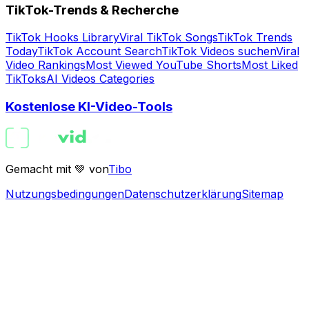
TikTok-Trends & Recherche
TikTok Hooks Library
Viral TikTok Songs
TikTok Trends
Today
TikTok Account Search
TikTok Videos suchen
Viral
Video Rankings
Most Viewed YouTube Shorts
Most Liked
TikToks
AI Videos Categories
Kostenlose KI-Video-Tools
Gemacht mit 💚 von
Tibo
Nutzungsbedingungen
Datenschutzerklärung
Sitemap