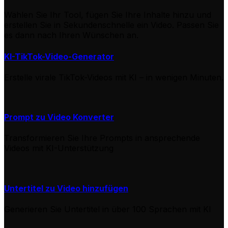
Wählen Sie Ihr Tool, fügen Sie Ihre Inhalte hinzu und
erstellen Sie in Sekundenschnelle ein Video. Passen Sie
es dann nach Ihren Wünschen an.
KI-TikTok-Video-Generator
Erstelle virale TikTok-Videos mit KI – in wenigen Minuten.
Prompt zu Video Konverter
Transformieren Sie Ihre Prompts in ansprechende
Videos mit KI-Unterstützung
Untertitel zu Video hinzufügen
Generieren Sie Untertitel in über 100 Sprachen mit KI