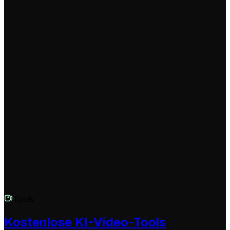
[Klammern], um die KI zu steuern. Experimentieren Sie
mit verschiedenen Stilen und Effekten. Nutzen Sie
unseren Editor für Feinabstimmungen nach der
Generierung.
Gibt es eine Längenbegrenzung für Videos?
Wir empfehlen Videos zwischen 30 Sekunden und 3
Minuten für optimale Ergebnisse. Längere Videos sind
möglich, verbrauchen aber mehr Credits und eignen
sich weniger für Social Media.
Tools
Kostenlose KI-Video-Tools