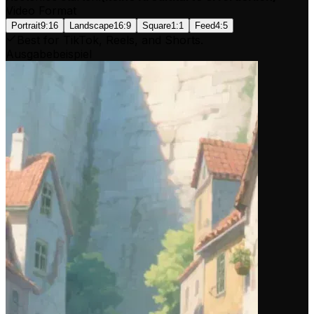
Video Format
Portrait
9:16
Landscape
16:9
Square
1:1
Feed
4:5
Best for TikTok, Reels, and Shorts.
Ausgabebeispiel