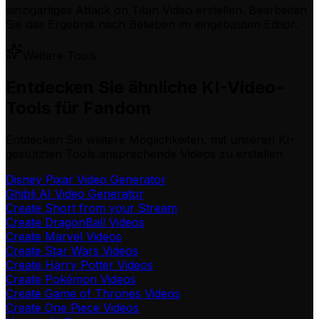
einzigartiges Attack on Titan Video erstellen. Bearbeiten
Sie das Ergebnis nach Belieben im eingebauten Editor.
Weitere Tools
Entdecken Sie ähnliche KI-Video-
Tools für Fandom
Entdecken Sie weitere Möglichkeiten, mit unseren KI-
gestützten Tools ansprechende Videos zu erstellen
Disney Pixar Video Generator
Ghibli AI Video Generator
Create Short from your Stream
Create DragonBall Videos
Create Marvel Videos
Create Star Wars Videos
Create Harry Potter Videos
Create Pokémon Videos
Create Game of Thrones Videos
Create One Piece Videos