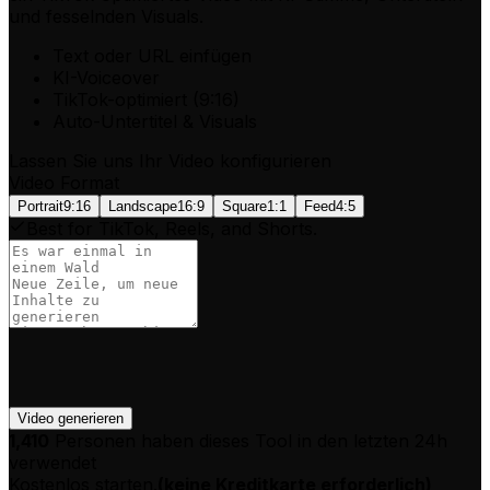
und fesselnden Visuals.
Text oder URL einfügen
KI-Voiceover
TikTok-optimiert (9:16)
Auto-Untertitel & Visuals
Lassen Sie uns Ihr Video konfigurieren
Video Format
Portrait
9:16
Landscape
16:9
Square
1:1
Feed
4:5
Best for TikTok, Reels, and Shorts.
Video generieren
1,410
Personen haben dieses Tool in den letzten 24h
verwendet
Kostenlos starten.
(
keine Kreditkarte erforderlich
)