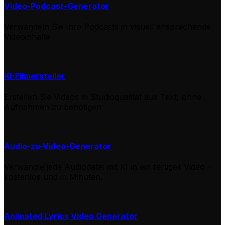
Video-Podcast-Generator
Verwandeln Sie Ihre Podcasts in visuell ansprechende
Videoinhalte
KI-Filmersteller
Erstellen Sie Videos in Studioqualität aus Text, ohne
Aufnahmen zu benötigen
Audio-zu-Video-Generator
Verwandle jede Audiodatei mit KI in ein fertiges Video –
kostenlos und in Minuten.
Animated Lyrics Video Generator