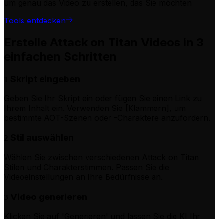
um genau das Video zu erstellen, das Sie möchten
Tools entdecken
Erstelle Attack on Titan Videos in 3
einfachen Schritten
Skript eingeben
1
Geben Sie Ihr Skript ein oder fügen Sie einen Link zu
Ihrem Inhalt ein. Verwenden Sie [Klammern], um
bestimmte AOT-Szenen oder -Charaktere anzufordern.
Stil auswählen
2
Wählen Sie zwischen verschiedenen Attack on Titan
Stilen und Charakterstimmen. Passen Sie die
Videoeinstellungen an Ihre Bedürfnisse an.
Video generieren
3
Klicken Sie auf 'Generieren' und lassen Sie die KI Ihr