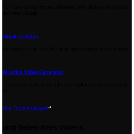
Turn any song into an animated lyric video with synced
text and visuals.
Musik zu Video
Verwandeln Sie Ihre Musik in kinematografische Videos
AI Lyrics Video Generator
Transform your lyrics into a complete music video with
AI
Alle Tools anzeigen
n und Teilen Ihres Videos