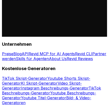
Unternehmen
Preise
Blog
API
Revid MCP for AI Agents
Revid CLI
Partner
werden
Skills für Agenten
About Us
Revid Reviews
Kostenlose Generatoren
TikTok Skript-Generator
Youtube Shorts Skript-
Generator
KI Skript-Generator
Video Skript-
Generator
Instagram Beschreibungs-Generator
TikTok
Beschreibungs-Generator
Youtube Beschreibungs-
Generator
Youtube Titel-Generator
Bild- & Video-
Generatoren