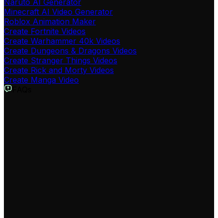
Naruto AI Generator
Minecraft AI Video Generator
Roblox Animation Maker
Create Fortnite Videos
Create Warhammer 40k Videos
Create Dungeons & Dragons Videos
Create Stranger Things Videos
Create Rick and Morty Videos
Create Manga Video
FAQs
Was ist der Attack on Titan Video Generator?
Unser Attack on Titan Video Generator ist ein KI-Tool,
das Ihnen ermöglicht, professionelle AOT-Stil Videos zu
erstellen. Geben Sie einfach Ihr Skript ein, und unsere
KI verwandelt es in ein fesselndes Video im Stil von
Attack on Titan, komplett mit passenden Visuals und