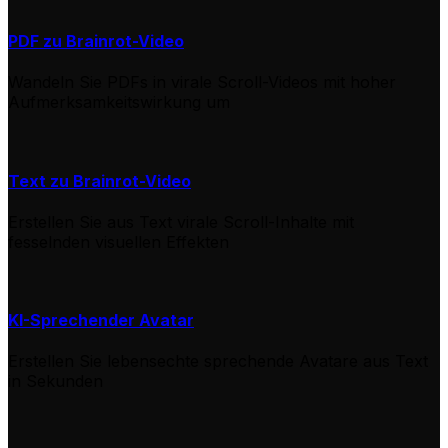
PDF zu Brainrot-Video
Wandeln Sie PDFs in virale Scroll-Videos mit hoher
Aufmerksamkeitswirkung um
Text zu Brainrot-Video
Erstellen Sie aus Text virale Scroll-Inhalte mit
fesselnden visuellen Effekten
KI-Sprechender Avatar
Erstellen Sie lebensechte sprechende Avatare aus Text
in Sekunden