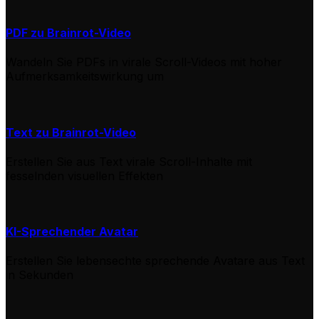
PDF zu Brainrot-Video
Wandeln Sie PDFs in virale Scroll-Videos mit hoher
Aufmerksamkeitswirkung um
Text zu Brainrot-Video
Erstellen Sie aus Text virale Scroll-Inhalte mit
fesselnden visuellen Effekten
KI-Sprechender Avatar
Erstellen Sie lebensechte sprechende Avatare aus Text
in Sekunden