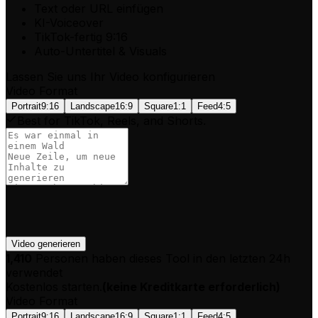
Text oder URL einfügen
KI-Voiceover
TikTok-fertig 9:16
Auto-Untertitel & Visuals
Lassen Sie uns Ihr Video konfigurieren
Video Format
Portrait
9:16
Landscape
16:9
Square
1:1
Feed
4:5
Best for TikTok, Reels, and Shorts.
Video generieren
1,410
Personen haben dieses Tool in den letzten 24h
verwendet
Kostenlos starten.
(
keine Kreditkarte erforderlich
)
Video Format
Portrait
9:16
Landscape
16:9
Square
1:1
Feed
4:5