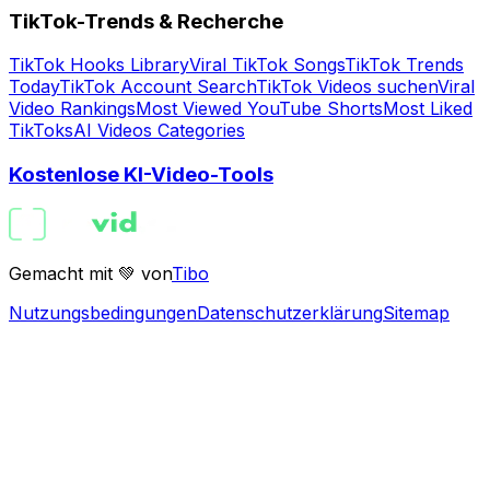
TikTok-Trends & Recherche
TikTok Hooks Library
Viral TikTok Songs
TikTok Trends
Today
TikTok Account Search
TikTok Videos suchen
Viral
Video Rankings
Most Viewed YouTube Shorts
Most Liked
TikToks
AI Videos Categories
Kostenlose KI-Video-Tools
Gemacht mit 💚 von
Tibo
Nutzungsbedingungen
Datenschutzerklärung
Sitemap