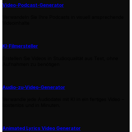
Video-Podcast-Generator
Verwandeln Sie Ihre Podcasts in visuell ansprechende
Videoinhalte
KI-Filmersteller
Erstellen Sie Videos in Studioqualität aus Text, ohne
Aufnahmen zu benötigen
Audio-zu-Video-Generator
Verwandle jede Audiodatei mit KI in ein fertiges Video –
kostenlos und in Minuten.
Animated Lyrics Video Generator