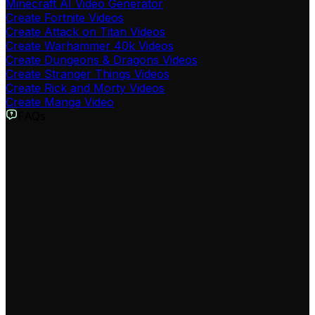
Minecraft AI Video Generator
Create Fortnite Videos
Create Attack on Titan Videos
Create Warhammer 40k Videos
Create Dungeons & Dragons Videos
Create Stranger Things Videos
Create Rick and Morty Videos
Create Manga Video
FAQs
Was ist der Roblox Animation Maker?
Der Roblox Animation Maker ist ein KI-gestütztes Tool,
mit dem Sie schnell und einfach Roblox-
Animationsvideos erstellen können. Geben Sie einfach
Ihr Skript ein, wählen Sie Ihren bevorzugten Stil und
lassen Sie unsere KI ein professionelles Video
generieren.