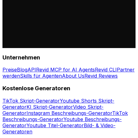
Unternehmen
Preise
Blog
API
Revid MCP for AI Agents
Revid CLI
Partner
werden
Skills für Agenten
About Us
Revid Reviews
Kostenlose Generatoren
TikTok Skript-Generator
Youtube Shorts Skript-
Generator
KI Skript-Generator
Video Skript-
Generator
Instagram Beschreibungs-Generator
TikTok
Beschreibungs-Generator
Youtube Beschreibungs-
Generator
Youtube Titel-Generator
Bild- & Video-
Generatoren