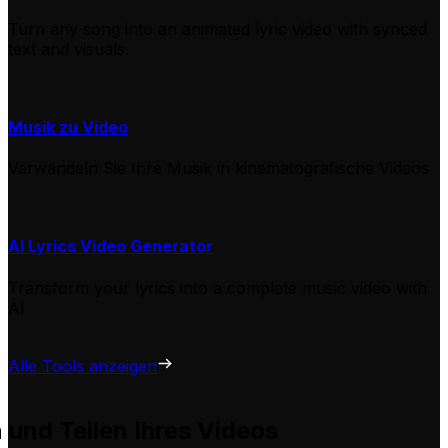
Turn any song into an animated lyric video with synced
text and visuals.
Musik zu Video
Verwandeln Sie Ihre Musik in kinematografische Videos
AI Lyrics Video Generator
Transform your lyrics into a complete music video with
AI
Alle Tools anzeigen
n und Teilen Ihres Videos