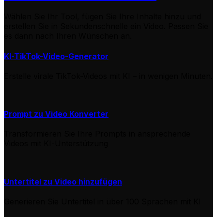
Wählen Sie Ihr Tool, fügen Sie Ihre Inhalte hinzu und
erstellen Sie in Sekundenschnelle ein Video. Passen Sie
es dann nach Ihren Wünschen an.
KI-TikTok-Video-Generator
Erstelle virale TikTok-Videos mit KI – in wenigen Minuten.
Prompt zu Video Konverter
Transformieren Sie Ihre Prompts in ansprechende
Videos mit KI-Unterstützung
Untertitel zu Video hinzufügen
Generieren Sie Untertitel in über 100 Sprachen mit KI