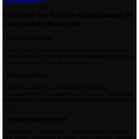
Tools entdecken
Erstellen Sie Roblox-Animationen in
3 einfachen Schritten
Skript eingeben
1
Geben Sie Ihr Skript ein oder fügen Sie einen Link zu
Ihrem Inhalt ein. Unser KI-System analysiert Ihren Text
und bereitet ihn für die Animation vor.
Stil auswählen
2
Wählen Sie zwischen verschiedenen Roblox-
Animationsstilen, Charakteren und Szenen. Passen Sie
die Stimme an und fügen Sie optional Hintergrundmusik
hinzu.
Animation generieren
3
Klicken Sie auf 'Generieren' und lassen Sie unsere KI
Ihre Roblox-Animation erstellen. Nach wenigen Minuten