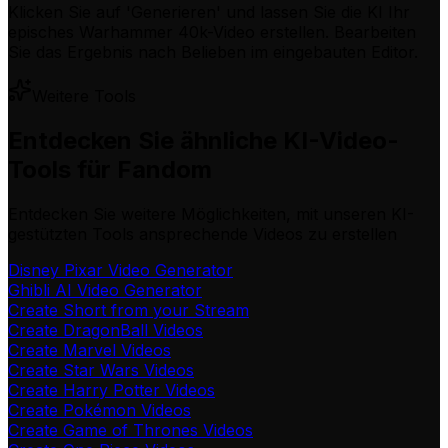
Klicken Sie auf 'Generieren' und lassen Sie die KI Ihr
episches Warhammer 40k-Video erstellen. Bearbeiten
Sie das Ergebnis nach Belieben im eingebauten Editor.
Weitere Tools
Entdecken Sie ähnliche KI-Video-
Tools für Fandom
Entdecken Sie weitere Möglichkeiten, mit unseren KI-
gestützten Tools ansprechende Videos zu erstellen
Disney Pixar Video Generator
Ghibli AI Video Generator
Create Short from your Stream
Create DragonBall Videos
Create Marvel Videos
Create Star Wars Videos
Create Harry Potter Videos
Create Pokémon Videos
Create Game of Thrones Videos