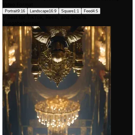
Video Format
Portrait
9:16
Landscape
16:9
Square
1:1
Feed
4:5
Best for TikTok, Reels, and Shorts.
Ausgabebeispiel