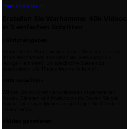
Tools entdecken
Erstellen Sie Warhammer 40k Videos
in 3 einfachen Schritten
Skript eingeben
1
Geben Sie Ihr Skript ein oder fügen Sie einen Link zu
Ihrem Warhammer 40k-Inhalt ein. Verwenden Sie
[eckige Klammern], um spezifische Szenen zu
beschreiben, z.B. [Space Marine im Kampf].
Stil auswählen
2
Wählen Sie zwischen verschiedenen KI-generierten
Visuals, Stimmen und Musikoptionen. Passen Sie das
Format für soziale Medien an und fügen Sie Grimdark-
Effekte hinzu.
Video generieren
3