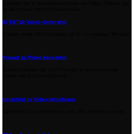
erstellen Sie in Sekundenschnelle ein Video. Passen Sie
es dann nach Ihren Wünschen an.
KI-TikTok-Video-Generator
Erstelle virale TikTok-Videos mit KI – in wenigen Minuten.
Prompt zu Video Konverter
Transformieren Sie Ihre Prompts in ansprechende
Videos mit KI-Unterstützung
Untertitel zu Video hinzufügen
Generieren Sie Untertitel in über 100 Sprachen mit KI