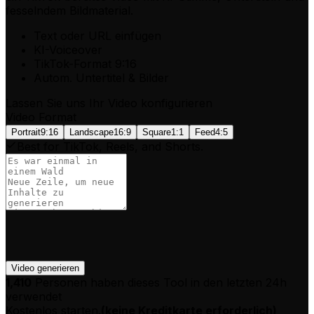
fesselndem Bildmaterial.
Text oder URL einfügen
KI-Voiceover
TikTok-Format 9:16
Autom. Untertitel & Bilder
Lassen Sie uns Ihr Video konfigurieren
Video Format
Portrait
9:16
Landscape
16:9
Square
1:1
Feed
4:5
Best for TikTok, Reels, and Shorts.
Video generieren
1,410
Personen haben dieses Tool in den letzten 24h
verwendet
Kostenlos starten.
(
keine Kreditkarte erforderlich
)