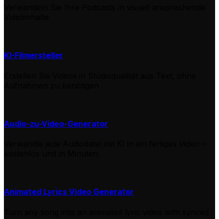
Verwandeln Sie Ihre Podcasts in visuell ansprechende
Videoinhalte
KI-Filmersteller
Erstellen Sie Videos in Studioqualität aus Text, ohne
Aufnahmen zu benötigen
Audio-zu-Video-Generator
Verwandle jede Audiodatei mit KI in ein fertiges Video –
kostenlos und in Minuten.
Animated Lyrics Video Generator
Turn any song into an animated lyric video with synced