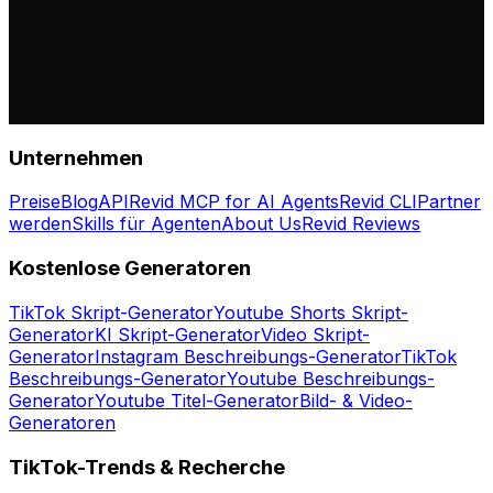
Unternehmen
Preise
Blog
API
Revid MCP for AI Agents
Revid CLI
Partner
werden
Skills für Agenten
About Us
Revid Reviews
Kostenlose Generatoren
TikTok Skript-Generator
Youtube Shorts Skript-
Generator
KI Skript-Generator
Video Skript-
Generator
Instagram Beschreibungs-Generator
TikTok
Beschreibungs-Generator
Youtube Beschreibungs-
Generator
Youtube Titel-Generator
Bild- & Video-
Generatoren
TikTok-Trends & Recherche