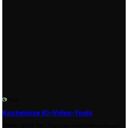
grundsätzlich einen Credit, zusätzliche Credits fallen für
längere Skripte oder spezielle Effekte an. Verschiedene
Abo-Modelle bieten unterschiedliche Credit-Kontingente.
Kann ich die Videos nachbearbeiten?
Absolut! Unser integrierter Editor ermöglicht es Ihnen,
Übergänge, Effekte und Texte anzupassen. Fügen Sie
imperiale Symbole hinzu oder verstärken Sie die
Grimdark-Atmosphäre nach Belieben.
Tools
Kostenlose KI-Video-Tools
Wählen Sie Ihr Tool, fügen Sie Ihre Inhalte hinzu und