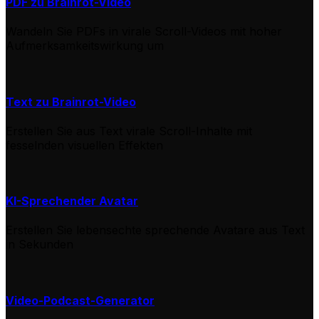
PDF zu Brainrot-Video
Wandeln Sie PDFs in virale Scroll-Videos mit hoher
Aufmerksamkeitswirkung um
Text zu Brainrot-Video
Erstellen Sie aus Text virale Scroll-Inhalte mit
fesselnden visuellen Effekten
KI-Sprechender Avatar
Erstellen Sie lebensechte sprechende Avatare aus Text
in Sekunden
Video-Podcast-Generator