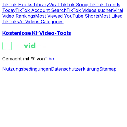
TikTok Hooks Library
Viral TikTok Songs
TikTok Trends
Today
TikTok Account Search
TikTok Videos suchen
Viral
Video Rankings
Most Viewed YouTube Shorts
Most Liked
TikToks
AI Videos Categories
Kostenlose KI-Video-Tools
Gemacht mit 💚 von
Tibo
Nutzungsbedingungen
Datenschutzerklärung
Sitemap