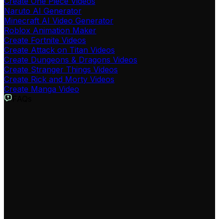
Create One Piece Videos
Naruto AI Generator
Minecraft AI Video Generator
Roblox Animation Maker
Create Fortnite Videos
Create Attack on Titan Videos
Create Dungeons & Dragons Videos
Create Stranger Things Videos
Create Rick and Morty Videos
Create Manga Video
FAQs
Was ist der Warhammer 40k Video Generator?
Unser Warhammer 40k Video Generator ist ein
spezialisiertes KI-Tool, das Ihre Texte und Ideen in
atmosphärische Videos im Warhammer 40k-Universum
verwandelt. Perfekt für Content Creator, Fans und