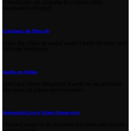
Transformez vos podcasts en contenu vidéo
visuellement attrayant
Créateur de Films IA
Créez des vidéos de qualité studio à partir de texte, sans
tournage nécessaire
Audio en Vidéo
Créez des vidéos attrayantes à partir de vos podcasts,
interviews ou autres contenus audio
Animated Lyrics Video Generator
Turn any song into an animated lyric video with synced
text and visuals.