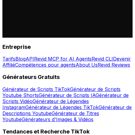
Entreprise
Tarifs
Blog
API
Revid MCP for AI Agents
Revid CLI
Devenir
Affilié
Compétences pour agents
About Us
Revid Reviews
Générateurs Gratuits
Générateur de Scripts TikTok
Générateur de Scripts
Youtube Shorts
Générateur de Scripts IA
Générateur de
Scripts Vidéo
Générateur de Légendes
Instagram
Générateur de Légendes TikTok
Générateur de
Descriptions Youtube
Générateur de Titres
Youtube
Générateurs d'Images & Vidéos
Tendances et Recherche TikTok