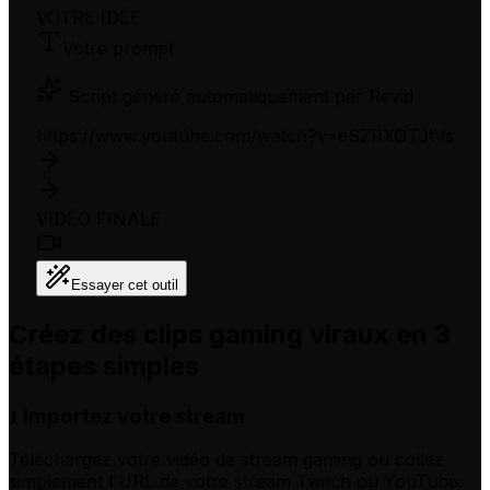
VOTRE IDÉE
Votre prompt
Script généré automatiquement par Revid
https://www.youtube.com/watch?v=eSZRXGTJtVs
VIDÉO FINALE
Essayer cet outil
Créez des clips gaming viraux en 3
étapes simples
Importez votre stream
1
Téléchargez votre vidéo de stream gaming ou collez
simplement l'URL de votre stream Twitch ou YouTube.