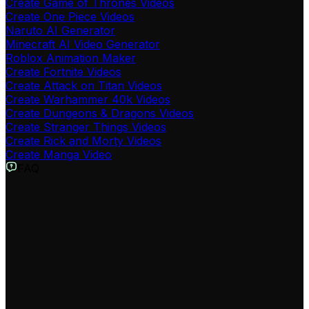
Create Game of Thrones Videos
Create One Piece Videos
Naruto AI Generator
Minecraft AI Video Generator
Roblox Animation Maker
Create Fortnite Videos
Create Attack on Titan Videos
Create Warhammer 40k Videos
Create Dungeons & Dragons Videos
Create Stranger Things Videos
Create Rick and Morty Videos
Create Manga Video
FAQ
Qu'est-ce que le Générateur de Vidéos Dragon Ball ?
Notre générateur de vidéos Dragon Ball est un outil
alimenté par l'IA qui transforme vos textes en vidéos