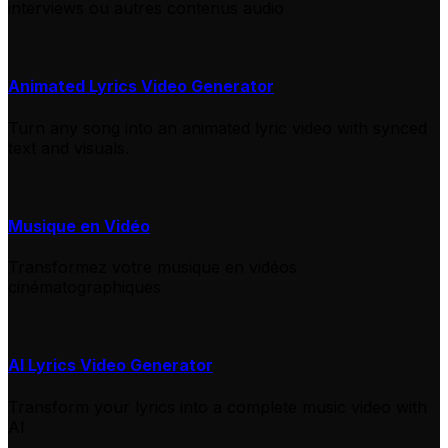
interviews ou autres contenus audio
Animated Lyrics Video Generator
Turn any song into an animated lyric video with synced
text and visuals.
Musique en Vidéo
Transformez votre musique en vidéos
cinématographiques
AI Lyrics Video Generator
Transform your lyrics into a complete music video with
AI