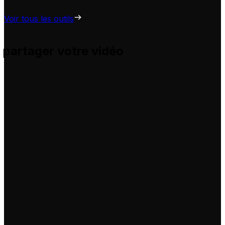
Voir tous les outils
 partager votre vidéo
s et vous aide à les adapter pour vos propres vidéos, sans