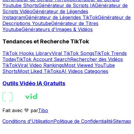
Youtube Shorts
Générateur de Scripts IA
Générateur de
Scripts Vidéo
Générateur de Légendes
Instagram
Générateur de Légendes TikTok
Générateur de
Descriptions Youtube
Générateur de Titres
Youtube
Générateurs d'Images & Vidéos
Tendances et Recherche TikTok
TikTok Hooks Library
Viral TikTok Songs
TikTok Trends
Today
TikTok Account Search
Rechercher des Vidéos
TikTok
Viral Video Rankings
Most Viewed YouTube
Shorts
Most Liked TikToks
AI Videos Categories
Outils Vidéo IA Gratuits
Fait avec 💚 par
Tibo
Conditions d'Utilisation
Politique de Confidentialité
Sitemap