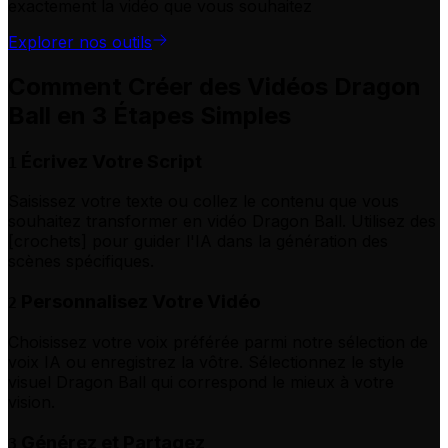
exactement la vidéo que vous souhaitez
Explorer nos outils
Comment Créer des Vidéos Dragon
Ball en 3 Étapes Simples
Écrivez Votre Script
1
Saisissez votre texte ou collez le contenu que vous
souhaitez transformer en vidéo Dragon Ball. Utilisez des
[crochets] pour guider l'IA dans la génération des
scènes spécifiques.
Personnalisez Votre Vidéo
2
Choisissez votre voix préférée parmi notre sélection de
voix IA ou enregistrez la vôtre. Sélectionnez le style
visuel Dragon Ball qui correspond le mieux à votre
vision.
Générez et Partagez
3