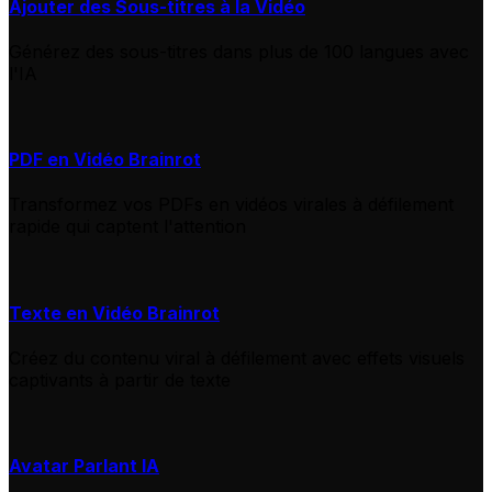
Ajouter des Sous-titres à la Vidéo
Générez des sous-titres dans plus de 100 langues avec
l'IA
PDF en Vidéo Brainrot
Transformez vos PDFs en vidéos virales à défilement
rapide qui captent l'attention
Texte en Vidéo Brainrot
Créez du contenu viral à défilement avec effets visuels
captivants à partir de texte
Avatar Parlant IA