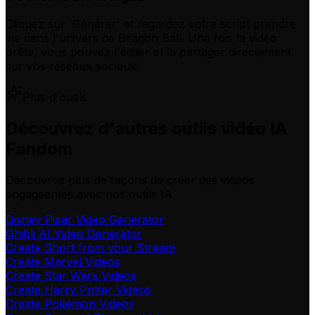
Cliquez sur 'Générer' et regardez votre script prendre
vie dans l'univers de Dragon Ball. Une fois la vidéo
prête, vous pouvez l'éditer et la partager directement
sur vos réseaux sociaux.
Plus d'outils
Découvrez d'autres outils vidéo IA
Fandom
Découvrez plus de façons de créer des vidéos
engageantes avec nos outils IA
Disney Pixar Video Generator
Ghibli AI Video Generator
Create Short from your Stream
Create Marvel Videos
Create Star Wars Videos
Create Harry Potter Videos
Create Pokémon Videos