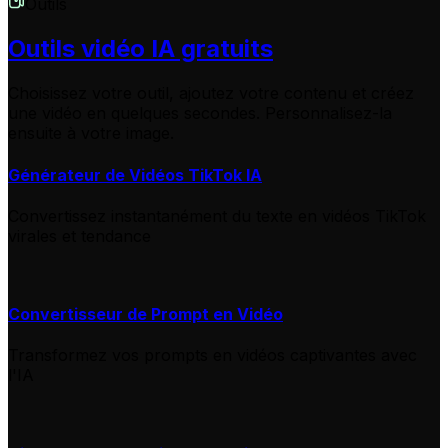
Outils
Outils vidéo IA gratuits
Choisissez votre outil, ajoutez votre contenu et créez
une vidéo en quelques secondes. Personnalisez-la
ensuite à votre image.
Générateur de Vidéos TikTok IA
Convertissez instantanément du texte en vidéos TikTok
virales et tendance
Convertisseur de Prompt en Vidéo
Transformez vos prompts en vidéos captivantes avec
l'IA