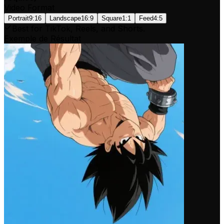
Video Format
Portrait
9:16
Landscape
16:9
Square
1:1
Feed
4:5
Best for TikTok, Reels, and Shorts.
Exemple de Résultat