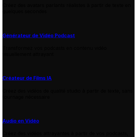
Créez des avatars parlants réalistes à partir de texte en
quelques secondes
Générateur de Vidéo Podcast
Transformez vos podcasts en contenu vidéo
visuellement attrayant
Créateur de Films IA
Créez des vidéos de qualité studio à partir de texte, sans
tournage nécessaire
Audio en Vidéo
Créez des vidéos attrayantes à partir de vos podcasts,