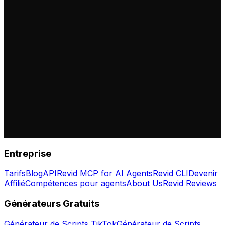
Entreprise
Tarifs
Blog
API
Revid MCP for AI Agents
Revid CLI
Devenir
Affilié
Compétences pour agents
About Us
Revid Reviews
Générateurs Gratuits
Générateur de Scripts TikTok
Générateur de Scripts