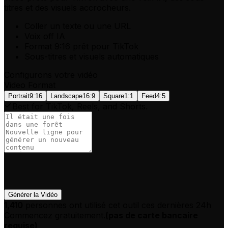
titres et des visuels accrocheurs.
Coller un texte ou une URL
Voix off IA
Format 9:16 prêt pour TikTok
Sous-titres et visuels automatiques
Configurons votre vidéo
Video Format
Portrait
9:16
Landscape
16:9
Square
1:1
Feed
4:5
Best for TikTok, Reels, and Shorts.
Générer la Vidéo
1,410
personnes ont utilisé cet outil ces dernières 24h
Commencez gratuitement.
(
pas de carte bancaire
requise
)