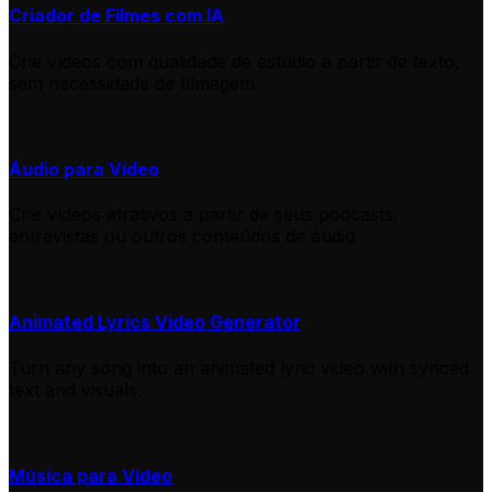
Criador de Filmes com IA
Crie vídeos com qualidade de estúdio a partir de texto,
sem necessidade de filmagem
Áudio para Vídeo
Crie vídeos atrativos a partir de seus podcasts,
entrevistas ou outros conteúdos de áudio
Animated Lyrics Video Generator
Turn any song into an animated lyric video with synced
text and visuals.
Música para Vídeo