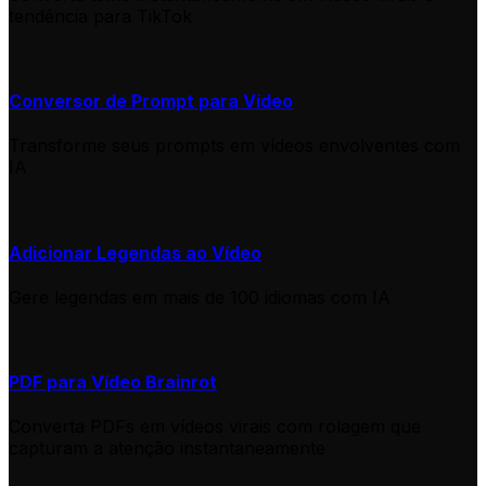
tendência para TikTok
Conversor de Prompt para Vídeo
Transforme seus prompts em vídeos envolventes com
IA
Adicionar Legendas ao Vídeo
Gere legendas em mais de 100 idiomas com IA
PDF para Vídeo Brainrot
Converta PDFs em vídeos virais com rolagem que
capturam a atenção instantaneamente