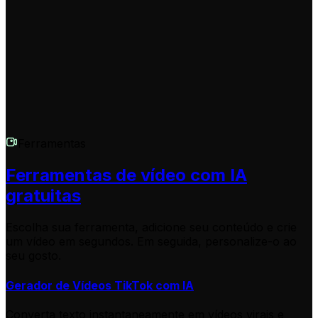
recursos selecionados. Consulte nossa página de
preços para mais detalhes.
Ferramentas
Ferramentas de vídeo com IA
gratuitas
Escolha sua ferramenta, adicione seu conteúdo e crie
um vídeo em segundos. Em seguida, personalize-o ao
seu gosto.
Gerador de Vídeos TikTok com IA
Converta texto instantaneamente em vídeos virais e