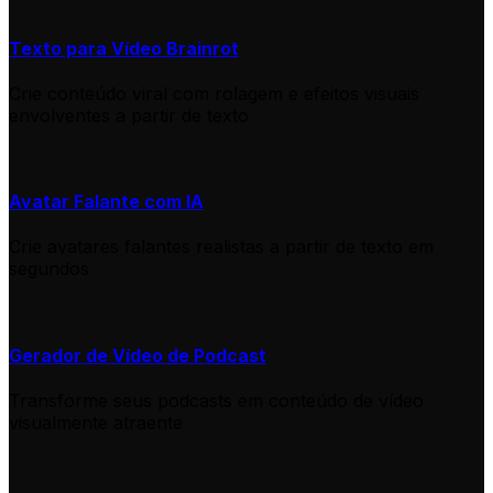
Texto para Vídeo Brainrot
Crie conteúdo viral com rolagem e efeitos visuais
envolventes a partir de texto
Avatar Falante com IA
Crie avatares falantes realistas a partir de texto em
segundos
Gerador de Vídeo de Podcast
Transforme seus podcasts em conteúdo de vídeo
visualmente atraente