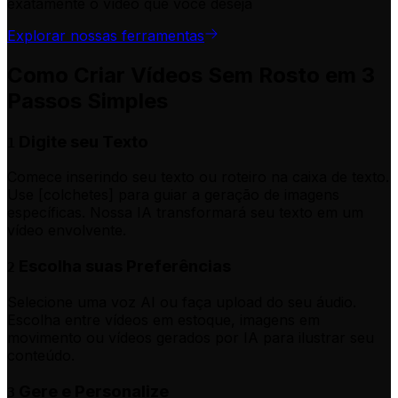
exatamente o vídeo que você deseja
Explorar nossas ferramentas
Como Criar Vídeos Sem Rosto em 3
Passos Simples
Digite seu Texto
1
Comece inserindo seu texto ou roteiro na caixa de texto.
Use [colchetes] para guiar a geração de imagens
específicas. Nossa IA transformará seu texto em um
vídeo envolvente.
Escolha suas Preferências
2
Selecione uma voz AI ou faça upload do seu áudio.
Escolha entre vídeos em estoque, imagens em
movimento ou vídeos gerados por IA para ilustrar seu
conteúdo.
Gere e Personalize
3