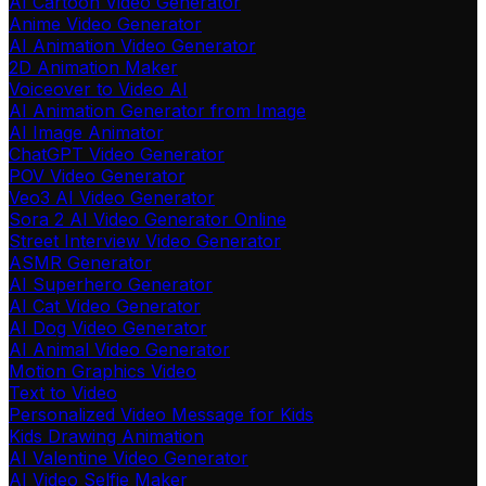
AI Cartoon Video Generator
Anime Video Generator
AI Animation Video Generator
2D Animation Maker
Voiceover to Video AI
AI Animation Generator from Image
AI Image Animator
ChatGPT Video Generator
POV Video Generator
Veo3 AI Video Generator
Sora 2 AI Video Generator Online
Street Interview Video Generator
ASMR Generator
AI Superhero Generator
AI Cat Video Generator
AI Dog Video Generator
AI Animal Video Generator
Motion Graphics Video
Text to Video
Personalized Video Message for Kids
Kids Drawing Animation
AI Valentine Video Generator
AI Video Selfie Maker