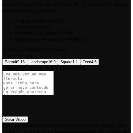
pronto para o TikTok com voz de IA, legendas e visuais
que prendem a atenção.
Cole um texto ou URL
Locução com IA
Formato 9:16 para TikTok
Legendas e visuais automáticos
Vamos configurar seu vídeo
Video Format
Portrait
9:16
Landscape
16:9
Square
1:1
Feed
4:5
Best for TikTok, Reels, and Shorts.
Gerar Vídeo
1,410
pessoas usaram esta ferramenta nas últimas 24h
Comece gratuitamente.
(
sem necessidade de cartão de