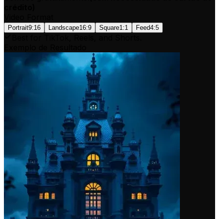
crédito
)
Video Format
Portrait
9:16
Landscape
16:9
Square
1:1
Feed
4:5
Best for TikTok, Reels, and Shorts.
Exemplo de Resultado