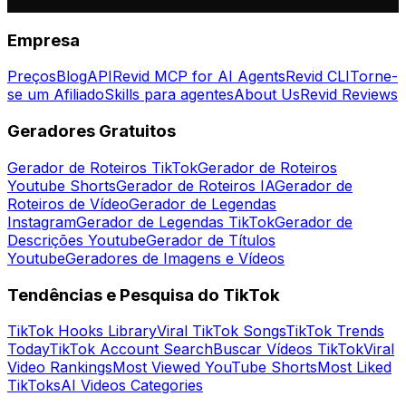
Empresa
Preços
Blog
API
Revid MCP for AI Agents
Revid CLI
Torne-
se um Afiliado
Skills para agentes
About Us
Revid Reviews
Geradores Gratuitos
Gerador de Roteiros TikTok
Gerador de Roteiros
Youtube Shorts
Gerador de Roteiros IA
Gerador de
Roteiros de Vídeo
Gerador de Legendas
Instagram
Gerador de Legendas TikTok
Gerador de
Descrições Youtube
Gerador de Títulos
Youtube
Geradores de Imagens e Vídeos
Tendências e Pesquisa do TikTok
TikTok Hooks Library
Viral TikTok Songs
TikTok Trends
Today
TikTok Account Search
Buscar Vídeos TikTok
Viral
Video Rankings
Most Viewed YouTube Shorts
Most Liked
TikToks
AI Videos Categories