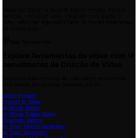
Clique em 'Gerar' e aguarde alguns minutos. Após a
geração, use nosso editor integrado para ajustar o
vídeo, adicionar legendas e fazer os toques finais antes
de compartilhar.
Mais ferramentas
Explore ferramentas de vídeo com IA
semelhantes de Criação de Vídeo
Descubra mais maneiras de criar vídeos envolventes
com nossas ferramentas baseadas em IA
Empty Project
Prompt to Video
AI Movie Maker
AI Movie Trailer Maker
Cinematic Videos
AI Short Drama Generator
AI Video Generator