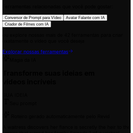
Ferramentas relacionadas que você pode gostar:
Conversor de Prompt para Vídeo
Avatar Falante com IA
Criador de Filmes com IA
ou explore nossas mais de 42 ferramentas para criar
exatamente o vídeo que você deseja
Explorar nossas ferramentas
Magia da IA
Transforme suas ideias em
vídeos incríveis
SUA IDEIA
Seu prompt
Roteiro gerado automaticamente pelo Revid
A waitress discovers her fiance is secretly the heir to the
empire that ruined her family. Episode 1 of a vertical