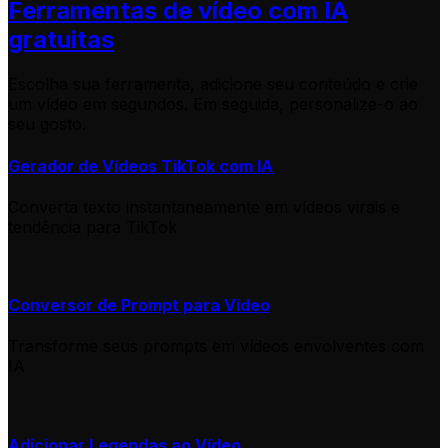
Ferramentas de vídeo com IA
gratuitas
Escolha sua ferramenta, adicione seu conteúdo e crie
um vídeo em segundos. Em seguida, personalize-o ao
seu gosto.
Gerador de Vídeos TikTok com IA
Converta texto instantaneamente em vídeos virais e
tendência para TikTok
Conversor de Prompt para Vídeo
Transforme seus prompts em vídeos envolventes com
IA
Adicionar Legendas ao Vídeo