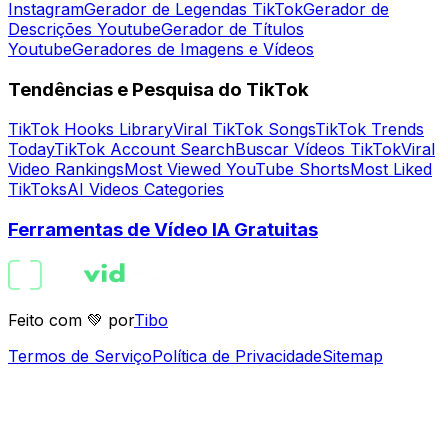
Instagram
Gerador de Legendas TikTok
Gerador de
Descrições Youtube
Gerador de Títulos
Youtube
Geradores de Imagens e Vídeos
Tendências e Pesquisa do TikTok
TikTok Hooks Library
Viral TikTok Songs
TikTok Trends
Today
TikTok Account Search
Buscar Vídeos TikTok
Viral
Video Rankings
Most Viewed YouTube Shorts
Most Liked
TikToks
AI Videos Categories
Ferramentas de Vídeo IA Gratuitas
Feito com 💚 por
Tibo
Termos de Serviço
Política de Privacidade
Sitemap