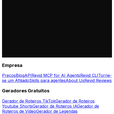
Empresa
Preços
Blog
API
Revid MCP for AI Agents
Revid CLI
Torne-
se um Afiliado
Skills para agentes
About Us
Revid Reviews
Geradores Gratuitos
Gerador de Roteiros TikTok
Gerador de Roteiros
Youtube Shorts
Gerador de Roteiros IA
Gerador de
Roteiros de Vídeo
Gerador de Legendas