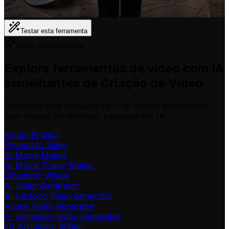
Testar esta ferramenta
Mais ferramentas
Explore ferramentas de vídeo com IA
semelhantes de Criação de Vídeo
Descubra mais maneiras de criar vídeos envolventes
com nossas ferramentas baseadas em IA
Empty Project
Prompt to Video
AI Movie Maker
AI Movie Trailer Maker
Cinematic Videos
AI Video Generator
AI Cartoon Video Generator
Anime Video Generator
AI Animation Video Generator
2D Animation Maker