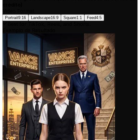
crédito
)
Video Format
Portrait
9:16
Landscape
16:9
Square
1:1
Feed
4:5
Best for TikTok, Reels, and Shorts.
Exemplo de Resultado