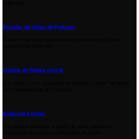
segundos
Gerador de Vídeo de Podcast
Transforme seus podcasts em conteúdo de vídeo
visualmente atraente
Criador de Filmes com IA
Crie vídeos com qualidade de estúdio a partir de texto,
sem necessidade de filmagem
Áudio para Vídeo
Crie vídeos atrativos a partir de seus podcasts,
entrevistas ou outros conteúdos de áudio