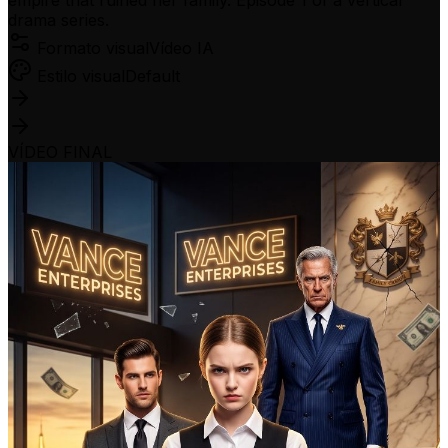
drama series.
Formato visual
Vídeo IA
Estilo visual
Default
VÍDEO FINAL