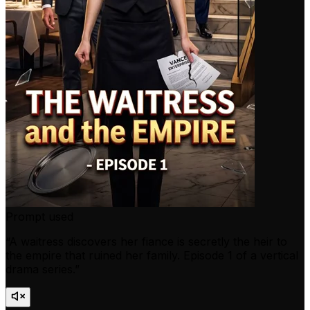
Prompt used
“
A waitress discovers her fiance is secretly the heir to
the empire that ruined her family. Episode 1 of a vertical
drama series.
”