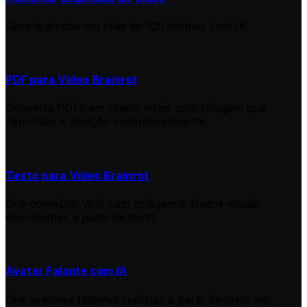
Gere legendas em mais de 100 idiomas com IA
PDF para Vídeo Brainrot
Converta PDFs em vídeos virais com rolagem que
capturam a atenção instantaneamente
Texto para Vídeo Brainrot
Crie conteúdo viral com rolagem e efeitos visuais
envolventes a partir de texto
Avatar Falante com IA
Crie avatares falantes realistas a partir de texto em