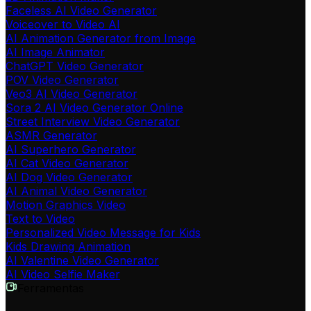
Faceless AI Video Generator
Voiceover to Video AI
AI Animation Generator from Image
AI Image Animator
ChatGPT Video Generator
POV Video Generator
Veo3 AI Video Generator
Sora 2 AI Video Generator Online
Street Interview Video Generator
ASMR Generator
AI Superhero Generator
AI Cat Video Generator
AI Dog Video Generator
AI Animal Video Generator
Motion Graphics Video
Text to Video
Personalized Video Message for Kids
Kids Drawing Animation
AI Valentine Video Generator
AI Video Selfie Maker
Ferramentas