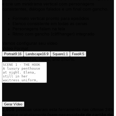
e crie um minidrama vertical com personagens
consistentes, diálogos falados e um final com gancho.
Formato vertical pronto para episódios
Elenco consistente em todas as cenas
Personagens falam na tela
Ritmo com gancho (cliffhanger) integrado
Vamos configurar seu vídeo
Video Format
Portrait
9:16
Landscape
16:9
Square
1:1
Feed
4:5
Best for TikTok, Reels, and Shorts.
Gerar Vídeo
2,908
pessoas usaram esta ferramenta nas últimas 24h
Comece gratuitamente.
(
sem necessidade de cartão de