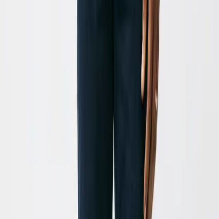
Quanto tempo demora a gerar o meu vídeo animado?
O tempo de processamento é rápido, geralmente
demorando apenas alguns minutos. A duração pode
variar ligeiramente dependendo da complexidade da
animação e das opções selecionadas. Assim que o seu
vídeo estiver pronto, receberá uma notificação por
email.
Posso editar o vídeo depois de a IA o ter criado?
Com certeza! Todos os vídeos criados com o Revid AI
são totalmente editáveis. Após a geração, terá acesso
total ao nosso editor de vídeo, onde pode cortar clipes,
ajustar o tempo, adicionar sobreposições de texto,
alterar a música e muito mais para garantir que o
resultado final fique perfeito.
Posso usar os vídeos animados para as minhas redes sociais?