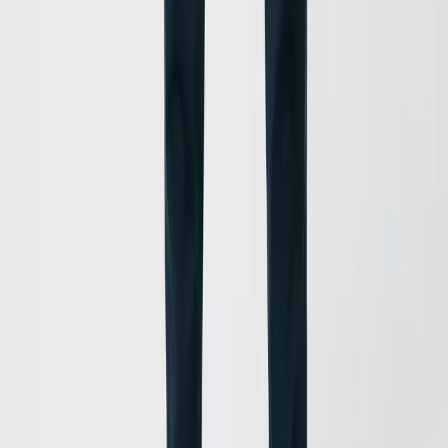
o à nossa IA
ocê
 em um vídeo