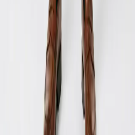
ue e aumente seu público.
issionais
conteúdos