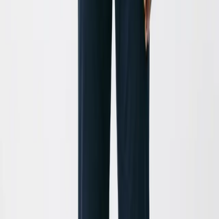
Sim, absolutamente. A ferramenta permite-lhe escolher
a proporção de ecrã ideal para cada plataforma, como
9:16 para TikTok e Instagram Reels, 1:1 para posts no
feed do Instagram, ou 16:9 para o YouTube. Os vídeos
são otimizados para maximizar o envolvimento nestas
plataformas.
Tenho outra questão. Como posso obter ajuda?
Estamos aqui para ajudar! Se tiver qualquer outra
questão sobre o Animador de Imagem IA ou outra
funcionalidade do Revid.AI, por favor, entre em
contacto com a nossa equipa de suporte através do
email
hello@revid.ai
. Responderemos o mais breve
possível.