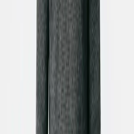
Carregue a Sua Imagem
1
Comece por carregar a foto estática que deseja animar.
Pode ser um retrato, uma paisagem, uma ilustração ou
qualquer imagem que queira transformar num vídeo
dinâmico. A nossa ferramenta suporta vários formatos
de imagem.
Personalize a Animação
2
Descreva o movimento que imagina no campo de texto
opcional. Escolha a duração do vídeo, a proporção do
ecrã (perfeito para Reels, Shorts ou vídeos de
paisagem) e adicione uma narração com a nossa IA de
voz ou grave a sua própria voz. Pode também
selecionar uma música de fundo da nossa biblioteca.
Gere e Finalize o Seu Vídeo
3
Clique em 'Gerar Vídeo' e a nossa inteligência artificial
irá criar uma animação fluida em minutos. Após a
geração, pode usar o nosso editor integrado para fazer
ajustes finos, adicionar texto ou outros elementos antes