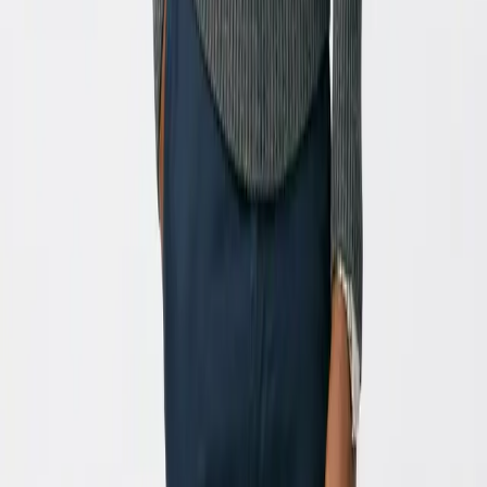
A nossa ferramenta foi desenhada especificamente para
isso. Ao ativar a opção 'Transformar imagens em vídeos
de IA', a nossa tecnologia não só anima a sua imagem
como a converte num clipe de vídeo completo, usando
modelos avançados (Base, Pro ou Ultra) para criar
movimento e profundidade de forma mais envolvente.
O que faz a opção 'Aplicar transferência de estilo'?
Esta é uma funcionalidade poderosa que transforma a
estética da sua imagem original para corresponder a um
estilo artístico selecionado (como Ghibli, Píxel Arte,
Esboço). É uma ótima maneira de dar um visual
completamente novo e criativo à sua animação. Esta
opção tem um custo adicional de 16 créditos por
imagem.
Qual é a diferença entre os modelos de geração de vídeo
(Base, Pro, Ultra)?