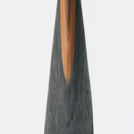
A Moment in the Lower Dec...
The Silent Architect of O...
SUA IDEIA
Seu prompt
Roteiro gerado automaticamente pelo Revid
Cinematic, ultra-realistic, 1912 period setting. Consistent
character faces throughout. POV storytelling from
Rose's perspective. Scene 1: Rose, early 20s, auburn
hair, pale porcelain skin, wearing a deep emerald corset
gown, steps into a warm lower-deck cabin. Soft golden
lantern light. Wooden walls. Laughter and warmth
everywhere. Her eyes wide, curious, alive. She's never
felt this free. Scene 2: She sees him. Jack, early 20s,
sharp jaw, messy blonde hair, kind eyes, wearing a
simple white linen shirt. He's sketching at a small table,
completely in his own world. She stops. She can't look
away. Scene 3: Close-up on Rose's face. Soft smile
forming. Something shifts in her chest. She walks slowly
toward him. He looks up. Their eyes meet. Neither
speaks for a second. Scene 4: Rose sits across from