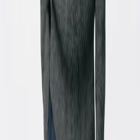
Que tipo de imagens posso usar para criar uma animação?
Pode usar praticamente qualquer tipo de imagem!
Funciona excelentemente com retratos de pessoas,
fotos de animais de estimação, paisagens, desenhos,
ilustrações e até fotografias de produtos. Para melhores
resultados, recomendamos o uso de imagens de alta
qualidade e com um sujeito claro.
É possível adicionar música ou uma narração ao meu vídeo
animado?
Sim, claro! Pode escolher uma faixa da nossa biblioteca
de música isenta de royalties ou carregar o seu próprio
ficheiro de áudio. Além disso, pode usar as nossas
vozes de IA para adicionar uma narração ou gravar a
sua própria voz diretamente na ferramenta para dar um
toque mais pessoal.
Como posso transformar uma foto estática num vídeo?