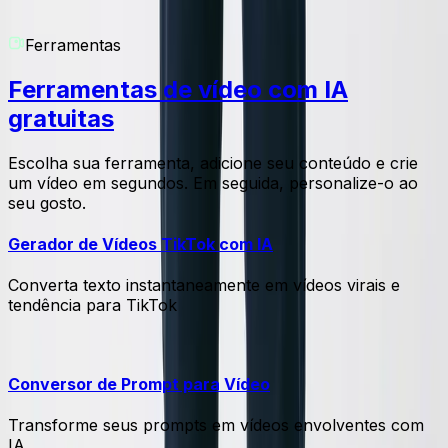
Ferramentas
Ferramentas de vídeo com IA
gratuitas
Escolha sua ferramenta, adicione seu conteúdo e crie
um vídeo em segundos. Em seguida, personalize-o ao
seu gosto.
Gerador de Vídeos TikTok com IA
Converta texto instantaneamente em vídeos virais e
tendência para TikTok
Conversor de Prompt para Vídeo
Transforme seus prompts em vídeos envolventes com
IA