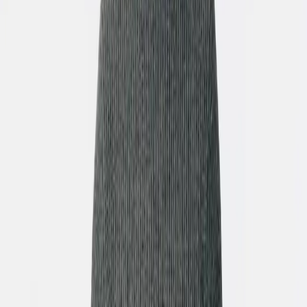
Jack. She reaches out and touches his sketchbook
gently. She asks him to draw her. He looks at her like
she's extraordinary. Scene 5: Jack sketches. Rose
watches his hands move. She's glowing. Warmth on her
face. This is the happiest she has ever been. Scene 6:
Final shot. Rose looks straight into camera, soft golden
light on her face, eyes filled with joy and longing. She
whispers. She doesn't want this moment to ever end.
Style: Photorealistic. Cinematic lighting. Film grain. Warm
tones. 1912 period accurate. Consistent faces in every
scene.
Formato visual
Vídeo IA
Estilo visual
Ultra Realism
Avatar
Avatar selecionado
VÍDEO FINAL