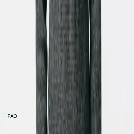
Faceless AI Video Generator
Voiceover to Video AI
AI Animation Generator from Image
ChatGPT Video Generator
POV Video Generator
Veo3 AI Video Generator
Sora 2 AI Video Generator Online
Street Interview Video Generator
ASMR Generator
AI Superhero Generator
AI Cat Video Generator
AI Dog Video Generator
AI Animal Video Generator
Motion Graphics Video
Text to Video
Personalized Video Message for Kids
Kids Drawing Animation
AI Valentine Video Generator
AI Video Selfie Maker
FAQ