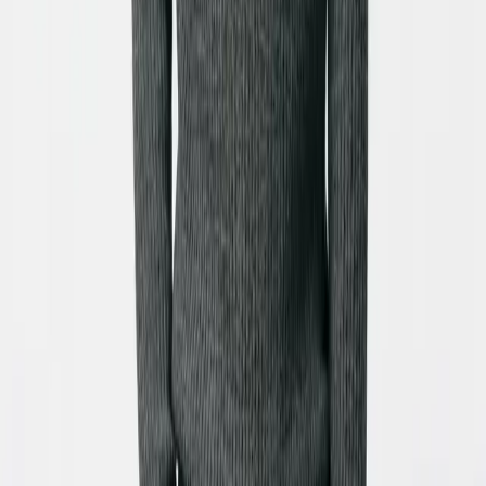
O que é o Animador de Imagem IA?
O nosso Animador de Imagem IA é uma ferramenta
inovadora que utiliza inteligência artificial para
transformar fotos estáticas em vídeos animados
cativantes. Basta carregar uma imagem, descrever o
efeito desejado e a nossa tecnologia adiciona movimento
realista, dando vida às suas fotos de uma forma que
antes exigia software complexo.
Como posso animar uma imagem com esta ferramenta?
É muito simples! Primeiro, carregue a sua imagem.
Segundo, pode opcionalmente escrever uma instrução
para guiar a animação (ex: 'cabelo a voar com o
vento'). Terceiro, ajuste opções como a duração e a
proporção do ecrã. Por fim, clique em 'Gerar Vídeo'. Em
poucos minutos, terá um vídeo animado pronto a usar.