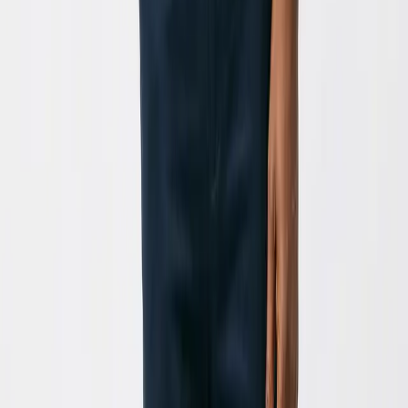
Estes modelos aplicam-se quando ativa a opção
'Transformar imagens em vídeos de IA'. O modelo
'Base' oferece uma animação de qualidade. 'Pro'
proporciona movimentos mais complexos e detalhados.
'Ultra' é o nosso modelo mais avançado, gerando
animações com um realismo e fluidez excecionais, ideal
para resultados de alta qualidade.
Como funciona o sistema de créditos para o Animador de
Imagem?
O custo da animação depende das suas configurações.
A geração base consome uma quantidade de créditos,
mas funcionalidades avançadas como 'Aplicar
transferência de estilo' ou 'Transformar imagens em
vídeos de IA' (especialmente com os modelos Pro e
Ultra) consomem créditos adicionais. O custo estimado é
sempre exibido antes de gerar o vídeo.