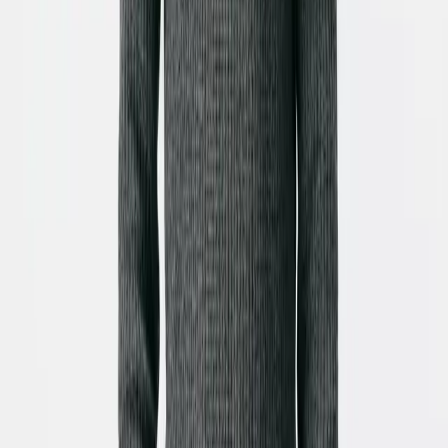
de descarregar e partilhar a sua criação.
Mais ferramentas
Explore ferramentas de vídeo com IA
semelhantes de Criação de Vídeo
Descubra mais maneiras de criar vídeos envolventes
com nossas ferramentas baseadas em IA
Empty Project
Prompt to Video
AI Movie Maker
AI Movie Trailer Maker
Cinematic Videos
AI Short Drama Generator
AI Video Generator
AI Cartoon Video Generator
Anime Video Generator
AI Animation Video Generator
2D Animation Maker