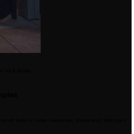
e você deseja
mples
raindo texto e mídias relevantes, preparando tudo para