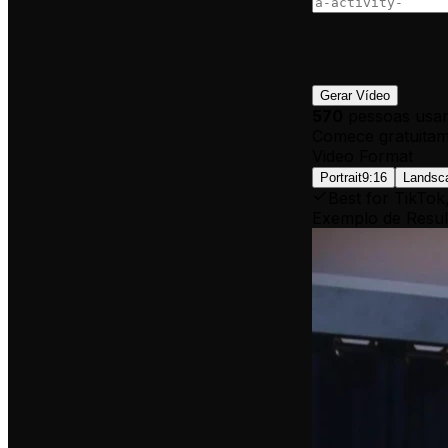
Gerar Vídeo
570
pessoas usar
Comece gratuitam
Video Format
Portrait
9:16
Landsc
Best for TikTok
Exemplo de Resul