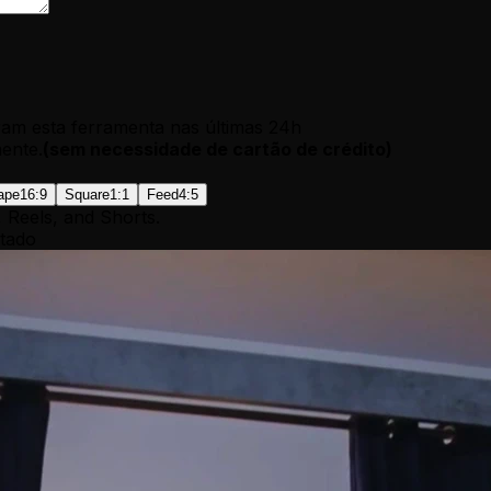
am esta ferramenta nas últimas 24h
ente.
(
sem necessidade de cartão de crédito
)
ape
16:9
Square
1:1
Feed
4:5
, Reels, and Shorts.
tado