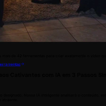
 mais de 42 ferramentas para criar exatamente o vídeo qu
ferramentas
eos Cativantes com IA em 3 Passos Si
esignado. Nossa IA inteligente analisará o conteúdo, ext
 atraente.