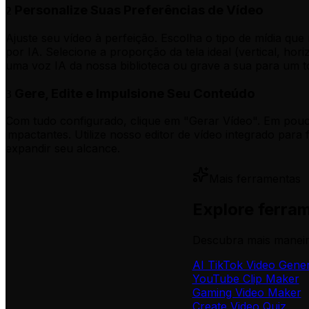
Personalize Suas Preferências de Vídeo
2
Ajuste seu vídeo à perfeição. Escolha o tipo de mídia que
por IA. Selecione a proporção da tela ideal (vertical, ho
uma voz IA da nossa biblioteca ou grave a sua para um t
Gere, Edite e Impulsione Seu Conteúdo
3
Com tudo configurado, clique em "Gerar Vídeo". Em pouco
impactantes. Utilize nosso editor de vídeo integrado para
expandir seu alcance.
Mais ferramentas
Explore ferra
Descubra mais maneir
AI TikTok Video Gene
YouTube Clip Maker
Gaming Video Maker
Create Video Quiz