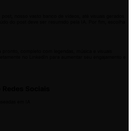
o post, nosso vasto banco de vídeos, até visuais gerados
eúdo do post deve ser resumido pela IA. Por fim, escolha
á pronto, completo com legendas, música e visuais
 diretamente no LinkedIn para aumentar seu engajamento e
 Redes Sociais
aseadas em IA