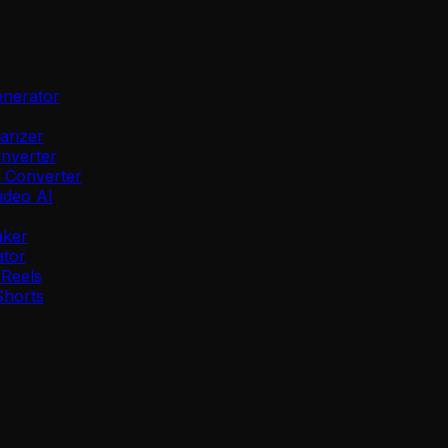
enerator
rizer
nverter
 Converter
ideo AI
aker
ator
Reels
horts
d AI?