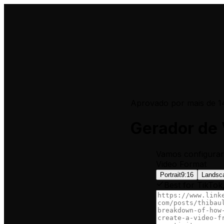
Aprovado por mais de 1
Gerador de 
Vamos configurar
Video Format
Portrait
9:16
Landsc
Best for TikTok