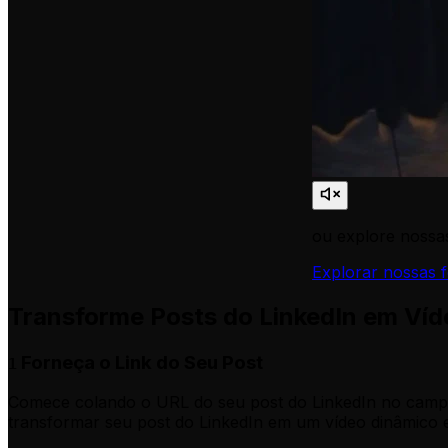
ou explore nossas
Explorar nossas 
Transforme Posts do LinkedIn em Víd
Forneça o Link do Seu Post
1
Comece colando o URL do seu post do LinkedIn no campo d
transformar seu post do LinkedIn em um vídeo dinâmico e