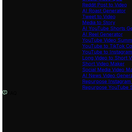
Reddit Post to Video
AI Roast Generator
Tweet to Video
Media to Story
AI YouTube Shorts G
AI Reel Generator
YouTube Video Summa
YouTube to TikTok Co
YouTube to Instagram
Long Video to Short V
Short Video Maker
Social Media Video M
AI News Video Gener
Repurpose Instagram 
Repurpose YouTube S
FAQ
O que é o Gerador de Vídeo a partir de Post do LinkedIn da Revi