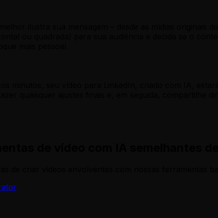
 melhor ilustra sua mensagem – desde as mídias originais d
rizontal ou quadrada) para sua audiência e decida se o cont
oque mais pessoal.
s minutos, seu vídeo para LinkedIn, criado com IA, estar
 fazer quaisquer ajustes finais e, em seguida, compartilhe
mentas de vídeo com IA semelhantes de
as de criar vídeos envolventes com nossas ferramentas b
rator