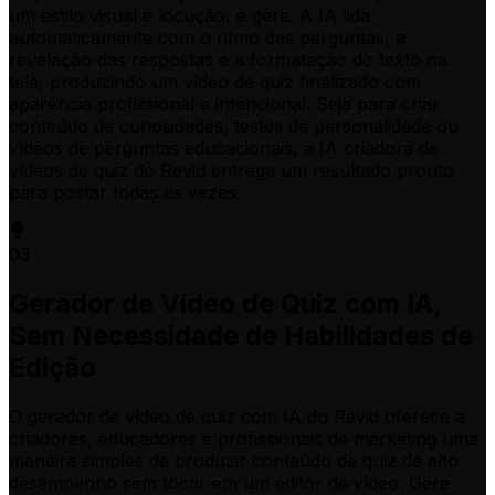
um estilo visual e locução, e gere. A IA lida
automaticamente com o ritmo das perguntas, a
revelação das respostas e a formatação do texto na
tela, produzindo um vídeo de quiz finalizado com
aparência profissional e intencional. Seja para criar
conteúdo de curiosidades, testes de personalidade ou
vídeos de perguntas educacionais, a IA criadora de
vídeos de quiz do Revid entrega um resultado pronto
para postar todas as vezes.
03
Gerador de Vídeo de Quiz com IA,
Sem Necessidade de Habilidades de
Edição
O gerador de vídeo de quiz com IA do Revid oferece a
criadores, educadores e profissionais de marketing uma
maneira simples de produzir conteúdo de quiz de alto
desempenho sem tocar em um editor de vídeo. Gere