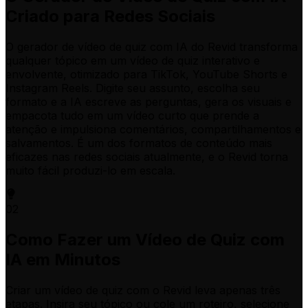
Criado para Redes Sociais
O gerador de vídeo de quiz com IA do Revid transforma
qualquer tópico em um vídeo de quiz interativo e
envolvente, otimizado para TikTok, YouTube Shorts e
Instagram Reels. Digite seu assunto, escolha seu
formato e a IA escreve as perguntas, gera os visuais e
empacota tudo em um vídeo curto que prende a
atenção e impulsiona comentários, compartilhamentos e
salvamentos. É um dos formatos de conteúdo mais
eficazes nas redes sociais atualmente, e o Revid torna
muito fácil produzi-lo em escala.
02
Como Fazer um Vídeo de Quiz com
IA em Minutos
Criar um vídeo de quiz com o Revid leva apenas três
etapas. Insira seu tópico ou cole um roteiro, selecione