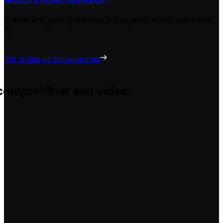
Transform your lyrics into a complete music video with
AI
Ver todas as ferramentas
compartilhar seu vídeo
uda você a adaptá-las para seus próprios vídeos, sem comp