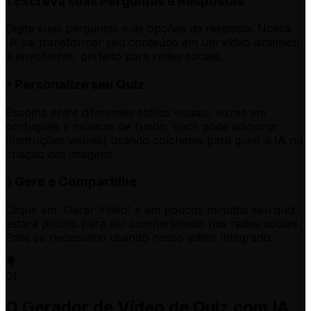
Escreva suas Perguntas e Respostas
1
Digite suas perguntas e as opções de resposta. Nossa
IA vai transformar seu conteúdo em um vídeo dinâmico
e envolvente, perfeito para redes sociais.
Personalize seu Quiz
2
Escolha entre diferentes estilos visuais, vozes em
português e músicas de fundo. Você pode adicionar
[instruções visuais] usando colchetes para guiar a IA na
criação das imagens.
Gere e Compartilhe
3
Clique em 'Gerar Vídeo' e em poucos minutos seu quiz
estará pronto para ser compartilhado nas redes sociais.
Edite se necessário usando nosso editor integrado.
01
O Gerador de Vídeo de Quiz com IA