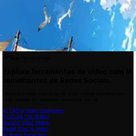
Mais ferramentas
Explore ferramentas de vídeo com IA
semelhantes de Redes Sociais
Descubra mais maneiras de criar vídeos envolventes
com nossas ferramentas baseadas em IA
AI TikTok Video Generator
YouTube Clip Maker
Gaming Video Maker
Reddit Post to Video
AI Roast Generator