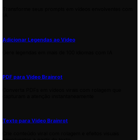
Transforme seus prompts em vídeos envolventes com
IA
Adicionar Legendas ao Vídeo
Gere legendas em mais de 100 idiomas com IA
PDF para Vídeo Brainrot
Converta PDFs em vídeos virais com rolagem que
capturam a atenção instantaneamente
Texto para Vídeo Brainrot
Crie conteúdo viral com rolagem e efeitos visuais
envolventes a partir de texto