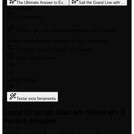
The Ultimate Answer to Ex...
Sail the Grand Line with ...
SUA IDEIA
Seu prompt
Roteiro gerado automaticamente pelo Revid
What's the ultimate answer of the Universe?
Formato visual
Imagens animadas
Estilo visual
Anime
VÍDEO FINAL
Testar esta ferramenta
Como Criar um Quiz em Vídeo em 3
Passos Simples