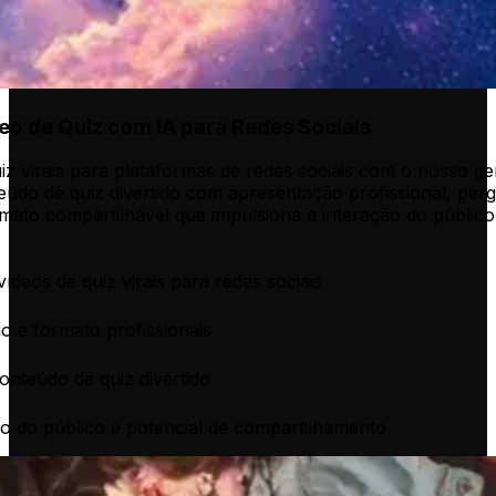
eo de Quiz com IA para Redes Sociais
iz virais para plataformas de redes sociais com o nosso ge
eúdo de quiz divertido com apresentação profissional, per
mato compartilhável que impulsiona a interação do público
ídeos de quiz virais para redes sociais
 e formato profissionais
onteúdo de quiz divertido
ão do público e potencial de compartilhamento