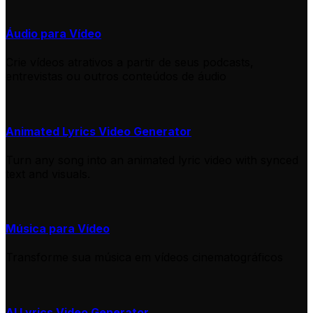
Áudio para Vídeo
Crie vídeos atrativos a partir de seus podcasts,
entrevistas ou outros conteúdos de áudio
Animated Lyrics Video Generator
Turn any song into an animated lyric video with synced
text and visuals.
Música para Vídeo
Transforme sua música em vídeos cinematográficos
AI Lyrics Video Generator