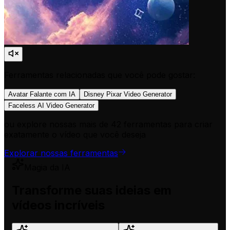
Ferramentas relacionadas que você pode gostar:
Avatar Falante com IA
Disney Pixar Video Generator
Faceless AI Video Generator
ou explore nossas mais de 42 ferramentas para criar
exatamente o vídeo que você deseja
Explorar nossas ferramentas
Magia da IA
Transforme suas ideias em
vídeos incríveis