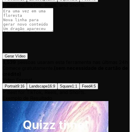
Best for TikTok, Reels, and Shorts.
Gerar Vídeo
3,539
pessoas usaram esta ferramenta nas últimas 24h
Comece gratuitamente.
(
sem necessidade de cartão de
crédito
)
Video Format
Portrait
9:16
Landscape
16:9
Square
1:1
Feed
4:5
Best for TikTok, Reels, and Shorts.
Exemplo de Resultado