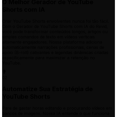
O Melhor Gerador de YouTube
Shorts com IA
Criar YouTube Shorts envolventes nunca foi tão fácil.
Com o Gerador de YouTube Shorts com IA do Revid,
você pode transformar conteúdos longos, artigos ou
simples comandos de texto em vídeos verticais
altamente engajadores. Nossa plataforma adiciona
automaticamente narrações profissionais, cenas de
apoio (B-roll) cativantes e legendas dinâmicas criadas
especificamente para maximizar a retenção no
YouTube.
02
Automatize Sua Estratégia de
YouTube Shorts
Pare de gastar horas editando e procurando vídeos em
bancos de imagens. Nossa IA entende o que funciona