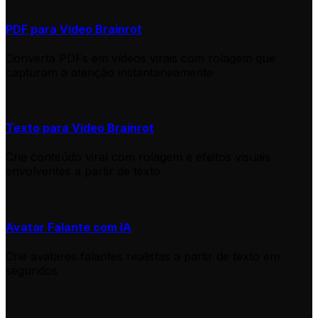
PDF para Vídeo Brainrot
Converta PDFs em vídeos virais com rolagem que
capturam a atenção instantaneamente
Texto para Vídeo Brainrot
Crie conteúdo viral com rolagem e efeitos visuais
envolventes a partir de texto
Avatar Falante com IA
Crie avatares falantes realistas a partir de texto em
segundos