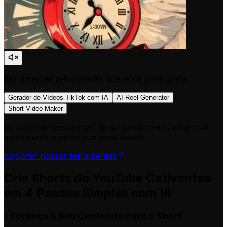
Ferramentas relacionadas que você pode gostar:
Gerador de Vídeos TikTok com IA
AI Reel Generator
Short Video Maker
ou explore nossas mais de 42 ferramentas para criar
exatamente o vídeo que você deseja
Explorar nossas ferramentas
Crie Shorts do YouTube Cativantes
em 4 Passos Simples com IA
Forneça o Seu Conteúdo para o Short
1