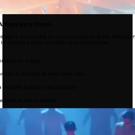
rtigos para Shorts
ostagens do seu blog em YouTube Shorts de alto desempen
 IA resumir e gerar um vídeo vertical irresistível.
mático de artigos
rfeita do formato de texto para vídeo
a expandir o alcance do conteúdo
e mídia de alta qualidade