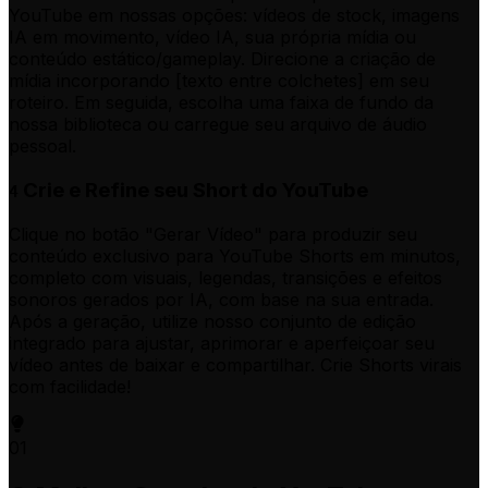
YouTube em nossas opções: vídeos de stock, imagens
IA em movimento, vídeo IA, sua própria mídia ou
conteúdo estático/gameplay. Direcione a criação de
mídia incorporando [texto entre colchetes] em seu
roteiro. Em seguida, escolha uma faixa de fundo da
nossa biblioteca ou carregue seu arquivo de áudio
pessoal.
Crie e Refine seu Short do YouTube
4
Clique no botão "Gerar Vídeo" para produzir seu
conteúdo exclusivo para YouTube Shorts em minutos,
completo com visuais, legendas, transições e efeitos
sonoros gerados por IA, com base na sua entrada.
Após a geração, utilize nosso conjunto de edição
integrado para ajustar, aprimorar e aperfeiçoar seu
vídeo antes de baixar e compartilhar. Crie Shorts virais
com facilidade!
01