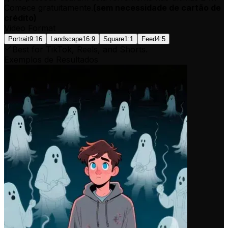
Comece gratuitamente.
(
sem necessidade de cartão de
crédito
)
Video Format
Portrait
9:16
Landscape
16:9
Square
1:1
Feed
4:5
Best for TikTok, Reels, and Shorts.
Exemplos de Resultados