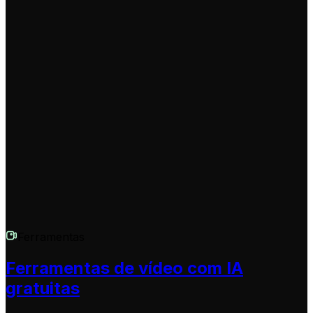
opções visuais para seus vídeos curtos. Você pode
escolher entre vídeos de stock de alta qualidade,
imagens geradas por IA que se movem (Moving AI
images), vídeos totalmente gerados por IA (AI video),
usar sua própria mídia (custom), ou optar por um fundo
estático ou de gameplay (static/gameplay), ideal para
certos tipos de conteúdo. Essa flexibilidade permite que
você crie Shorts do YouTube visualmente atraentes e
alinhados com sua mensagem.
Ferramentas
Ferramentas de vídeo com IA
gratuitas