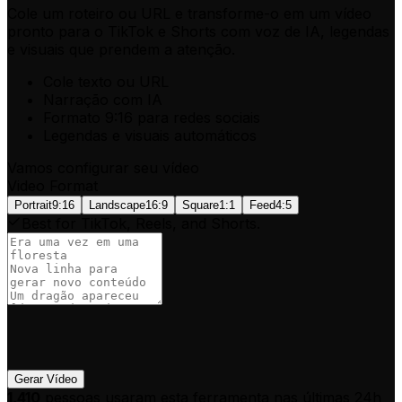
Cole um roteiro ou URL
e transforme-o em um vídeo
pronto para o TikTok e Shorts com voz de IA, legendas
e visuais que prendem a atenção.
Cole texto ou URL
Narração com IA
Formato 9:16 para redes sociais
Legendas e visuais automáticos
Vamos configurar seu vídeo
Video Format
Portrait
9:16
Landscape
16:9
Square
1:1
Feed
4:5
Best for TikTok, Reels, and Shorts.
Gerar Vídeo
1,410
pessoas usaram esta ferramenta nas últimas 24h