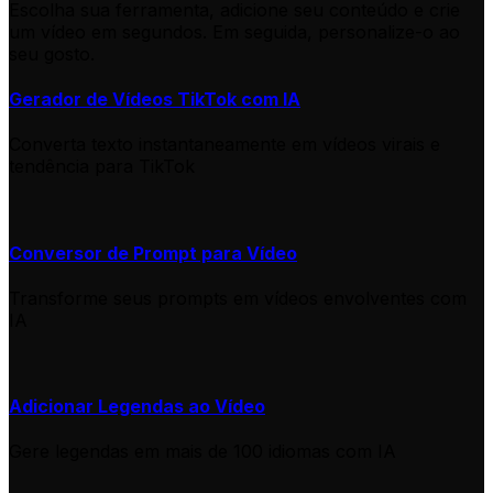
Escolha sua ferramenta, adicione seu conteúdo e crie
um vídeo em segundos. Em seguida, personalize-o ao
seu gosto.
Gerador de Vídeos TikTok com IA
Converta texto instantaneamente em vídeos virais e
tendência para TikTok
Conversor de Prompt para Vídeo
Transforme seus prompts em vídeos envolventes com
IA
Adicionar Legendas ao Vídeo
Gere legendas em mais de 100 idiomas com IA