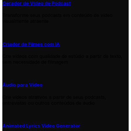
Gerador de Vídeo de Podcast
Transforme seus podcasts em conteúdo de vídeo
visualmente atraente
Criador de Filmes com IA
Crie vídeos com qualidade de estúdio a partir de texto,
sem necessidade de filmagem
Áudio para Vídeo
Crie vídeos atrativos a partir de seus podcasts,
entrevistas ou outros conteúdos de áudio
Animated Lyrics Video Generator