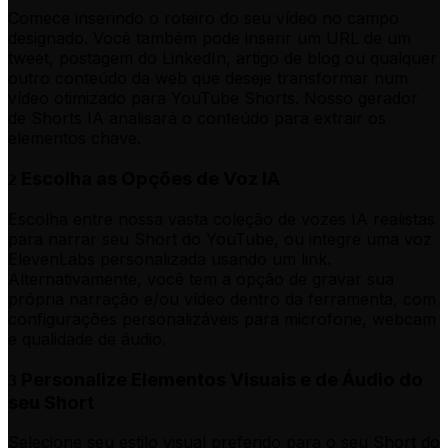
Comece inserindo o roteiro do seu vídeo no campo
designado. Você também pode inserir um URL de um
tweet, postagem do LinkedIn, artigo de blog ou qualquer
outro conteúdo da web que deseje transformar num
vídeo otimizado para YouTube Shorts. Nosso gerador
de Shorts IA analisará o conteúdo para extrair os
elementos chave.
Escolha as Opções de Voz IA
2
Escolha entre nossa vasta coleção de vozes IA realistas
para narrar seu Short do YouTube, ou integre uma voz
ElevenLabs personalizada usando um link.
Alternativamente, você tem a opção de gravar sua
própria narração e/ou vídeo dentro da ferramenta, com
configurações personalizáveis para microfone, webcam
e qualidade de áudio.
Personalize Elementos Visuais e de Áudio do
3
seu Short
Selecione seu estilo visual preferido para o seu Short do