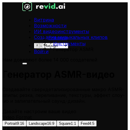
Витрина
Возможности
ИИ видеоинструменты
Создание музыкальных клипов
Главная
Инструменты
Генератор ASMR
Войти
Нам доверяют более 14 000 создателей
Генератор ASMR-видео
Создавайте сверхдетализированные макро ASMR-
клипы: резка, переливание, текстуры, эффект слоу-
мо и залипательный саунд-дизайн.
Давайте настроим ваше видео
Video Format
Portrait
9:16
Landscape
16:9
Square
1:1
Feed
4:5
Best for TikTok, Reels, and Shorts.