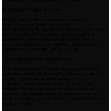
Настройте звук и стиль
2
Наш ИИ автоматически создаст четкие и
реалистичные АСМР-звуки (фоли),
соответствующие вашему промпту, будь то хруст,
шипение или стук. Вы также можете выбрать
фоновую музыку из нашей библиотеки или
загрузить свой собственный трек для создания
идеальной расслабляющей атмосферы.
Сгенерируйте и поделитесь
3
Нажмите кнопку «Сгенерировать видео». Через
несколько минут ваш ролик будет готов. Наш ИИ
создаст детализированное макро-видео с
плавными движениями камеры и приятными
звуками. После генерации вы можете внести
правки в нашем редакторе и поделиться своим
залипательным видео в TikTok, YouTube Shorts или
Instagram Reels.