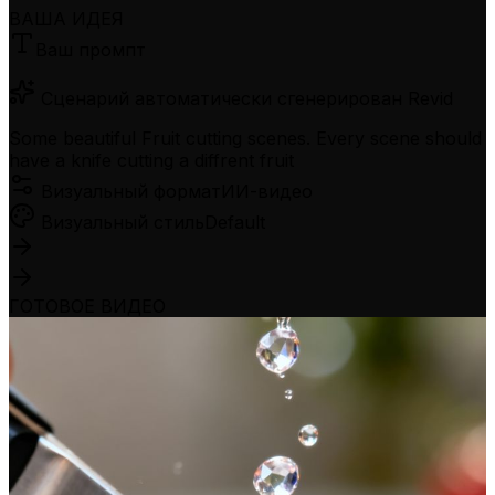
ВАША ИДЕЯ
Ваш промпт
Сценарий автоматически сгенерирован Revid
Some beautiful Fruit cutting scenes. Every scene should
have a knife cutting a diffrent fruit
Визуальный формат
ИИ-видео
Визуальный стиль
Default
ГОТОВОЕ ВИДЕО