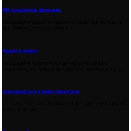
ИИ-создатель фильмов
Создавайте видео студийного качества из текста,
без необходимости съёмки
Аудио в видео
Создавайте увлекательные видео из ваших
подкастов, интервью или другого аудиоконтента
Animated Lyrics Video Generator
Turn any song into an animated lyric video with synced
text and visuals.