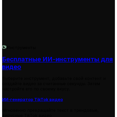
мы ответим вам в кратчайшие сроки.
Инструменты
Бесплатные ИИ-инструменты для
видео
Выберите инструмент, добавьте свой контент и
создайте видео за считанные секунды. Затем
настройте его по своему вкусу.
ИИ-генератор TikTok видео
Мгновенно превращайте текст в трендовые,
вирусные TikTok видео