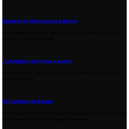
Конвертер Проджекта в Видео
Превращайте ваши проджекты в увлекательные
видео с помощью ИИ
Добавить субтитры к видео
Генерируйте субтитры на более чем 100 языках с
помощью ИИ
PDF в Brainrot-Видео
Преобразуйте PDF в вирусные видео с прокруткой,
мгновенно привлекающие внимание