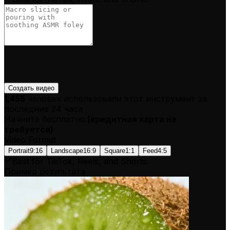
Создать видео
1,455
человек использовали этот инструмент за
последние 24 часа
Начните бесплатно.
(
кредитная карта не
требуется
)
Video Format
Portrait
9:16
Landscape
16:9
Square
1:1
Feed
4:5
Best for TikTok, Reels, and Shorts.
Пример результата