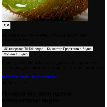
Похожие инструменты, которые могут вам
понравиться:
ИИ-генератор TikTok видео
Конвертер Проджекта в Видео
Музыка в Видео
или изучите наши более 42 других инструментов,
чтобы создать именно то видео, которое вы хотите
Изучить наши инструменты
Магия ИИ
Превратите свои идеи в
невероятные видео