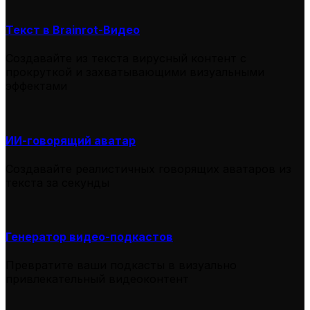
Текст в Brainrot-Видео
Создавайте из текста вирусный контент с
прокруткой и захватывающими визуальными
эффектами
ИИ-говорящий аватар
Создавайте реалистичных говорящих аватаров из
текста за секунды
Генератор видео-подкастов
Превратите ваши подкасты в визуально
привлекательный видеоконтент