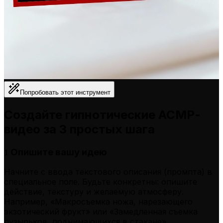
Попробовать этот инструмент
Создайте гипнотические АСМР-
видео за 3 простых шага
Опишите вашу идею
1
Начните с ввода текстового описания (промпта) в
специальное поле. Будьте конкретны: опишите
действие, текстуру и желаемую атмосферу.
Например, «Макросъемка ножа, нарезающего
экзотический фрукт» или «Замедленная съемка
пузырьков, поднимающихся в стакане».