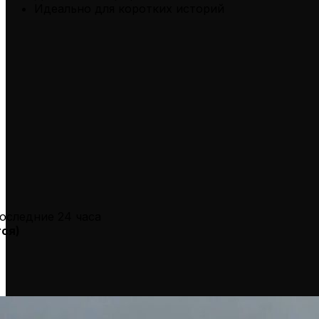
Идеально для коротких историй
оследние 24 часа
тся
)