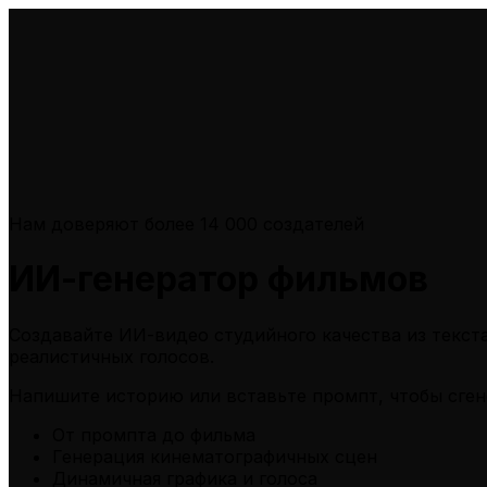
Нам доверяют более 14 000 создателей
ИИ-генератор фильмов
Создавайте ИИ-видео студийного качества из текст
реалистичных голосов.
Напишите историю или вставьте промпт
, чтобы сг
От промпта до фильма
Генерация кинематографичных сцен
Динамичная графика и голоса