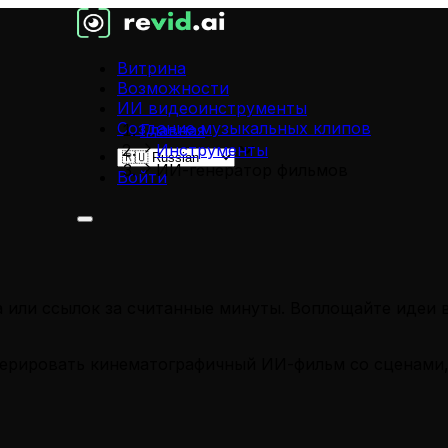
Витрина
Возможности
ИИ видеоинструменты
Создание музыкальных клипов
Главная
Инструменты
ИИ-генератор фильмов
Войти
а или ссылок за считанные минуты. Воплощайте идеи 
енерировать кинематографичный ИИ-фильм со сценами,