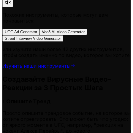
Похожие инструменты, которые могут вам
понравиться:
UGC Ad Generator
Veo3 AI Video Generator
Street Interview Video Generator
или изучите наши более 42 других инструментов,
чтобы создать именно то видео, которое вы хотите
Изучить наши инструменты
Создавайте Вирусные Видео-
Реакции за 3 Простых Шага
Опишите Тренд
1
Просто опишите трендовое событие, на которое вы
хотите отреагировать. Это может быть что угодно:
от яркого момента в UFC, например, "реакция на
нокаут Алекса Перейры", до нового