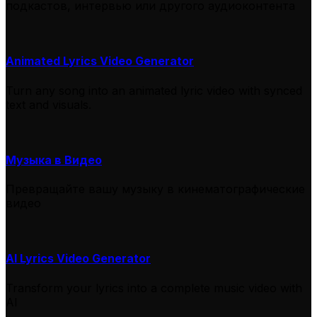
подкастов, интервью или другого аудиоконтента
Animated Lyrics Video Generator
Turn any song into an animated lyric video with synced
text and visuals.
Музыка в Видео
Превращайте вашу музыку в кинематографические
видео
AI Lyrics Video Generator
Transform your lyrics into a complete music video with
AI