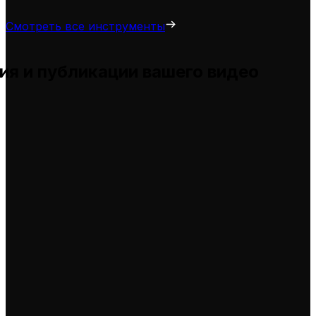
Смотреть все инструменты
ия и публикации вашего видео
ы и помогает вам адаптировать их для ваших собстве
елями
идео