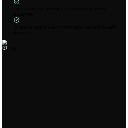
Аутентичные комментарии в реальном
времени
Станьте вирусными, реагируя на вирусный
контент
FAQ
Что такое Генератор Видео-Реакций с ИИ?
Наш Генератор Видео-Реакций с ИИ — это
инструмент, который позволяет мгновенно
создавать вирусный контент для TikTok, YouTube
Shorts и Reels. Просто опишите тренд, и наш ИИ
сгенерирует видео в формате разделенного экрана,
где выразительный ИИ-аватар в реальном времени