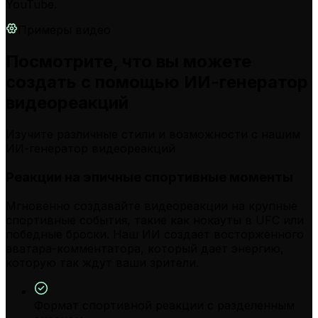
YouTube.
Примеры видео
Посмотрите, что вы можете
создать с помощью ИИ-генератор
видеореакций
Изучите различные стили и возможности с нашим
ИИ-генератор видеореакций
Реакции на эпичные спортивные моменты
Мгновенно создавайте видеореакции на крупные
спортивные события, такие как нокауты в UFC или
победные броски. Наш ИИ создает восторженного
аватара-комментатора, который дает энергию,
которую так ждут ваши зрители.
Формат спортивной реакции с разделенным