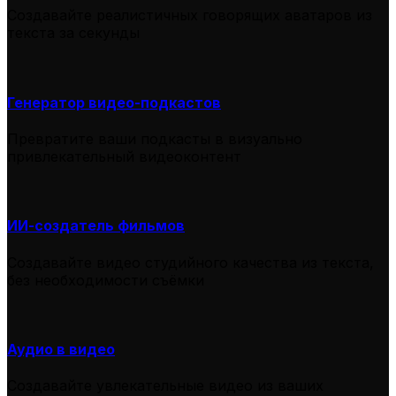
Создавайте реалистичных говорящих аватаров из
текста за секунды
Генератор видео-подкастов
Превратите ваши подкасты в визуально
привлекательный видеоконтент
ИИ-создатель фильмов
Создавайте видео студийного качества из текста,
без необходимости съёмки
Аудио в видео
Создавайте увлекательные видео из ваших