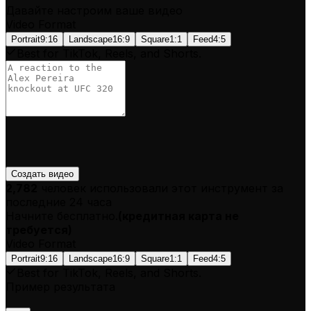
Давайте настроим ваше видео
Video Format
Portrait
9:16
Landscape
16:9
Square
1:1
Feed
4:5
Best for TikTok, Reels, and Shorts.
Создать видео
2,782
человек использовали этот инструмент за
последние 24 часа
Начните бесплатно.
(
кредитная карта не
требуется
)
Video Format
Portrait
9:16
Landscape
16:9
Square
1:1
Feed
4:5
Best for TikTok, Reels, and Shorts.
Пример результата