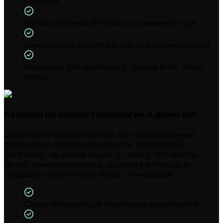
экраном
Выразительный ИИ-аватар комментатора
Динамичные субтитры для важных моментов
Идеально для контента с тегами #ufc, #nba,
#спорт
Реакции на новые технологии и демо ИИ
Создавайте аналитические или шокированные
реакции на последние новости технологий,
например, на новые видео от #sora. ИИ-аватар
может комментировать, задавать вопросы и
создавать хайп вокруг новых инноваций.
Стиль технообзора «картинка в картинке»