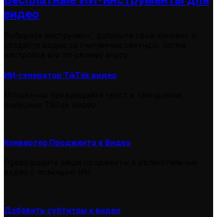
видео
Выберите инструмент, добавьте свой контент и
создайте видео за считанные секунды. Затем
настройте его по своему вкусу.
ИИ-генератор TikTok видео
Мгновенно превращайте текст в трендовые,
вирусные TikTok видео
Конвертер Проджекта в Видео
Превращайте ваши проджекты в увлекательные
видео с помощью ИИ
Добавить субтитры к видео