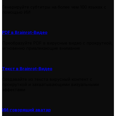
Генерируйте субтитры на более чем 100 языках с
помощью ИИ
PDF в Brainrot-Видео
Преобразуйте PDF в вирусные видео с прокруткой,
мгновенно привлекающие внимание
Текст в Brainrot-Видео
Создавайте из текста вирусный контент с
прокруткой и захватывающими визуальными
эффектами
ИИ-говорящий аватар