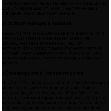
технологического прорыва, такого как "реакция на
шокирующее видео от Sora". Чем точнее ваше
описание, тем лучше будет реакция.
Настройте Видео и Аватара
2
Выберите тип медиа для основного видео (B-roll):
полностью сгенерированное ИИ видео или
движущиеся ИИ-изображения. Наш ИИ
автоматически создаст выразительного аватара,
который будет комментировать происходящее с
живыми эмоциями, соответствующими вашему
запросу.
Сгенерируйте и Отредактируйте
3
Нажмите "Сгенерировать видео", и через несколько
минут вы получите готовое видео-реакцию в
формате разделенного экрана. В нем будет все:
аватар, его комментарии, динамичные субтитры и
само событие. Затем вы можете доработать видео
в нашем редакторе и поделиться им в TikTok или