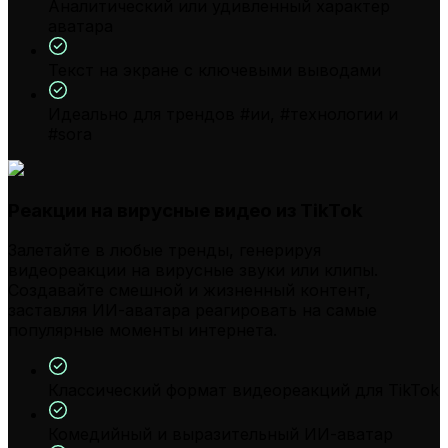
Аналитический или удивленный характер
аватара
Текст на экране с ключевыми выводами
Идеально для трендов #ии, #технологии и
#sora
Реакции на вирусные видео из TikTok
Залетайте в любые тренды, генерируя
видеореакции на вирусные звуки или клипы.
Создавайте смешной и жизненный контент,
заставляя ИИ-аватара реагировать на самые
популярные моменты интернета.
Классический формат видеореакций для TikTok
Комедийный и выразительный ИИ-аватар