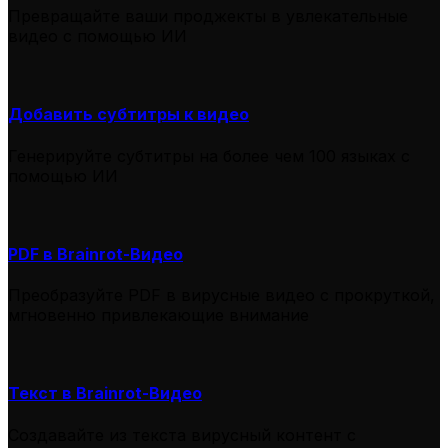
Превращайте ваши проджекты в увлекательные
видео с помощью ИИ
Добавить субтитры к видео
Генерируйте субтитры на более чем 100 языках с
помощью ИИ
PDF в Brainrot-Видео
Преобразуйте PDF в вирусные видео с прокруткой,
мгновенно привлекающие внимание
Текст в Brainrot-Видео
Создавайте из текста вирусный контент с