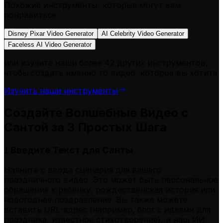
Похожие инструменты, которые могут вам
понравиться:
Disney Pixar Video Generator
AI Celebrity Video Generator
Faceless AI Video Generator
или изучите наши более 42 других инструментов,
чтобы создать именно то видео, которое вы хотите
Изучить наши инструменты
Создайте Волшебные Видео с
Сантой за 3 Простых Шага
Введите Текст для Санты
1
Начните с ввода сценария для вашего
праздничного видео. Это может быть персональное
обращение к ребенку, рождественская история или
новогоднее поздравление. Вы также можете
вставить URL-адрес (например, блог с идеями для
праздника, известное стихотворение), и наш ИИ