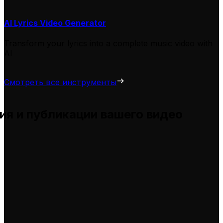
AI Lyrics Video Generator
Transform your lyrics into a complete music video with
AI
Смотреть все инструменты
ия и публикации вашего видео
ы и помогает вам адаптировать их для ваших собстве