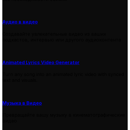
Аудио в видео
Создавайте увлекательные видео из ваших
подкастов, интервью или другого аудиоконтента
Animated Lyrics Video Generator
Turn any song into an animated lyric video with synced
text and visuals.
Музыка в Видео
Превращайте вашу музыку в кинематографические
видео