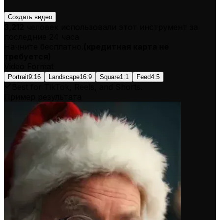
Создать видео
3,212
человек использовали этот инструмент за
последние 24 часа
Начните бесплатно.
(
кредитная карта не
требуется
)
Video Format
Portrait
9:16
Landscape
16:9
Square
1:1
Feed
4:5
Best for TikTok, Reels, and Shorts.
Пример результата