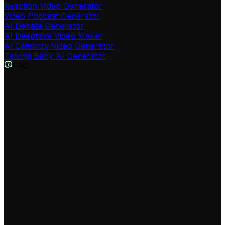
Reaction Video Generator
Video Podcast Generator
AI Debate Generator
AI Deepfake Video Maker
AI Celebrity Video Generator
Talking Baby AI Generator
FAQ
Что такое Генератор Видео с ИИ Сантой от Revid AI?
Наш Генератор Видео с ИИ Сантой — это
волшебный инструмент, который позволяет вам за
считанные минуты создавать персонализированные
рождественские и новогодние видео с говорящим
Санта Клаусом. Просто введите текст
поздравления, выберите голос для Санты, добавьте
праздничную музыку, и наш ИИ оживит Санту,
создав видео с реалистичной речью, мимикой,