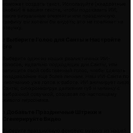
поможет создать текст. Используйте [квадратные
скобки] в вашем тексте, чтобы подсказать ИИ,
какие визуальные элементы или праздничную
графику вы хотели бы видеть; это не повлияет на
озвучку.
Выберите Голос для Санты и Настройте
2
Его
Выберите один из наших реалистичных ИИ-
голосов, идеально подходящих для Санты, или
запишите свой собственный голос, чтобы сделать
поздравление еще более личным. Наш ИИ-Санта по
умолчанию уже готов к работе. ИИ анимирует лицо
Санты, синхронизируя движения губ и мимику с
выбранной озвучкой, создавая по-настоящему
живого персонажа.
Добавьте Праздничные Штрихи и
3
Сгенерируйте Видео
Выберите праздничную фоновую музыку из нашей