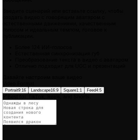
Введите сценарий или вставьте ссылку
, чтобы
создать видео с говорящим аватаром с
естественными движениями, качественным
голосом и идеальным темпом, готовое к
публикации.
Более 124 ИИ-голосов
Естественная синхронизация губ
Преобразование текста в видео с аватаром
Отлично подходит для UGC и презентаций
Давайте настроим ваше видео
Video Format
Portrait
9:16
Landscape
16:9
Square
1:1
Feed
4:5
Best for TikTok, Reels, and Shorts.