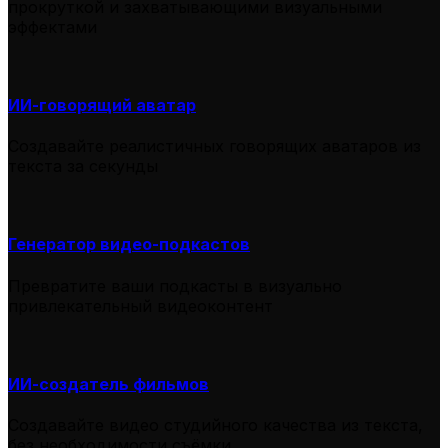
прокруткой и захватывающими визуальными
эффектами
ИИ-говорящий аватар
Создавайте реалистичных говорящих аватаров из
текста за секунды
Генератор видео-подкастов
Превратите ваши подкасты в визуально
привлекательный видеоконтент
ИИ-создатель фильмов
Создавайте видео студийного качества из текста,
без необходимости съёмки