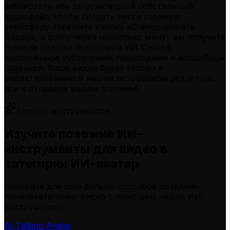
библиотеки или загрузите свой собственный
аудиофайл, чтобы создать неповторимую
атмосферу. Нажмите кнопку «Сгенерировать
Видео», и всего через несколько минут вы получите
готовое видео с говорящим ИИ Сантой,
дополненное субтитрами, переходами и волшебной
графикой. Ваше видео будет готово к
редактированию в нашем встроенном редакторе
или к отправке вашим близким!
Больше инструментов
Изучите похожие ИИ-
инструменты для видео в
категории ИИ-аватар
Откройте для себя больше способов создания
привлекательных видео с помощью наших ИИ-
инструментов
AI Talking Avatar