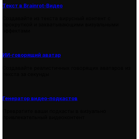
Текст в Brainrot-Видео
Создавайте из текста вирусный контент с
прокруткой и захватывающими визуальными
эффектами
ИИ-говорящий аватар
Создавайте реалистичных говорящих аватаров из
текста за секунды
Генератор видео-подкастов
Превратите ваши подкасты в визуально
привлекательный видеоконтент