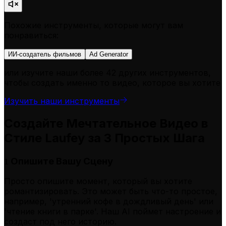
Похожие инструменты, которые могут вам
понравиться:
ИИ-создатель фильмов
Ad Generator
или изучите наши более 42 других инструментов,
чтобы создать именно то видео, которое вы хотите
Изучить наши инструменты
Создайте Мечтательное Видео в
Стиле Laufey за 3 Простых Шага
Опишите Вашу Сцену
1
Просто опишите момент, который вы хотите
романтизировать. Это может быть что-то простое,
например, 'утренний кофе в дождливый день' или
'чтение книги в парке'. Наш AI поймет настроение и
создаст под него историю.