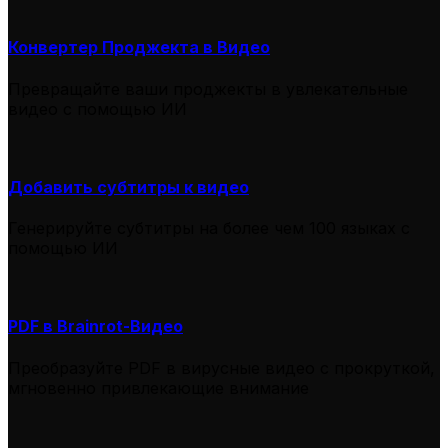
Конвертер Проджекта в Видео
Превращайте ваши проджекты в увлекательные
видео с помощью ИИ
Добавить субтитры к видео
Генерируйте субтитры на более чем 100 языках с
помощью ИИ
PDF в Brainrot-Видео
Преобразуйте PDF в вирусные видео с прокруткой,
мгновенно привлекающие внимание