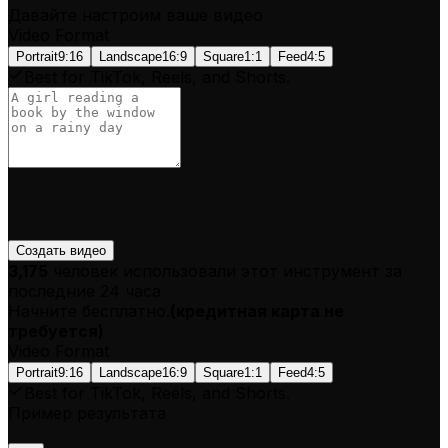
Давайте настроим ваше видео
Video Format
Portrait
9:16
Landscape
16:9
Square
1:1
Feed
4:5
Best for TikTok, Reels, and Shorts.
Создать видео
3,175
человек использовали этот инструмент за
последние 24 часа
Начните бесплатно.
(
кредитная карта не
требуется
)
Video Format
Portrait
9:16
Landscape
16:9
Square
1:1
Feed
4:5
Best for TikTok, Reels, and Shorts.
Пример результата