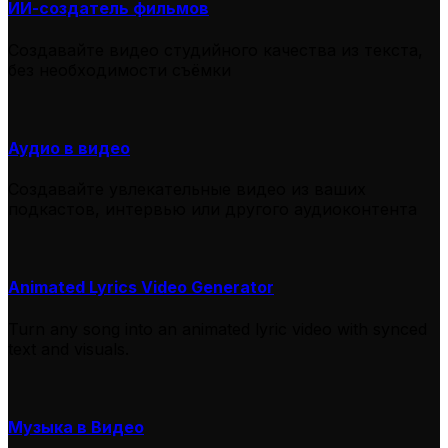
ИИ-создатель фильмов
Создавайте видео студийного качества из текста,
без необходимости съёмки
Аудио в видео
Создавайте увлекательные видео из ваших
подкастов, интервью или другого аудиоконтента
Animated Lyrics Video Generator
Turn any song into an animated lyric video with synced
text and visuals.
Музыка в Видео