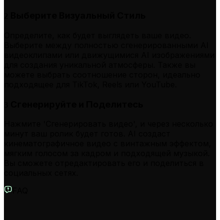
Выберите Визуальный Стиль
2
Определите, как будет выглядеть ваше видео.
Выберите между полностью сгенерированными AI
видеоклипами или движущимися AI изображениями
для создания уникальной атмосферы. Также вы
можете выбрать соотношение сторон, идеально
подходящее для TikTok, Reels или YouTube.
Сгенерируйте и Поделитесь
3
Нажмите 'Сгенерировать видео', и через несколько
минут ваш ролик будет готов. AI создаст
кинематографичное видео с винтажным эффектом,
мягким голосом за кадром и подходящей музыкой.
Вы сможете отредактировать его и поделиться в
социальных сетях.
FAQ