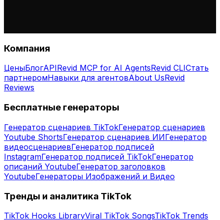
Компания
Цены
Блог
API
Revid MCP for AI Agents
Revid CLI
Стать
партнером
Навыки для агентов
About Us
Revid
Reviews
Бесплатные генераторы
Генератор сценариев TikTok
Генератор сценариев
Youtube Shorts
Генератор сценариев ИИ
Генератор
видеосценариев
Генератор подписей
Instagram
Генератор подписей TikTok
Генератор
описаний Youtube
Генератор заголовков
Youtube
Генераторы Изображений и Видео
Тренды и аналитика TikTok
TikTok Hooks Library
Viral TikTok Songs
TikTok Trends