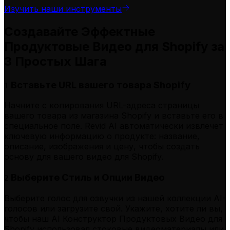
Изучить наши инструменты
Создавайте Эффектные
Продуктовые Видео для Shopify за
3 Простых Шага
Вставьте URL вашего товара Shopify
1
Начните с копирования URL-адреса страницы
вашего товара из магазина Shopify и вставьте его в
специальное поле. Revid AI автоматически извлечет
ключевую информацию о продукте: название,
описание, изображения и цену, чтобы создать
основу для вашего видео для Shopify.
Выберите Стиль и Опции Видео
2
Выберите голос для озвучки из нашей коллекции AI-
голосов или загрузите свой. Укажите, хотите ли вы,
чтобы наш AI Конструктор Продуктовых Видео для
Shopify использовал стоковые видеоматериалы или