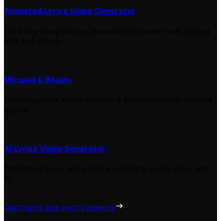
Animated Lyrics Video Generator
Turn any song into an animated lyric video with synced
text and visuals.
Музыка в Видео
Превращайте вашу музыку в кинематографические
видео
AI Lyrics Video Generator
Transform your lyrics into a complete music video with
AI
Смотреть все инструменты