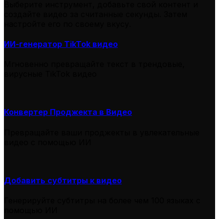
Выберите инструмент, добавьте свой контент и
создайте видео за считанные секунды. Затем
настройте его по своему вкусу.
ИИ-генератор TikTok видео
Мгновенно превращайте текст в трендовые,
вирусные TikTok видео
Конвертер Проджекта в Видео
Превращайте ваши проджекты в увлекательные
видео с помощью ИИ
Добавить субтитры к видео
Генерируйте субтитры на более чем 100 языках с
помощью ИИ