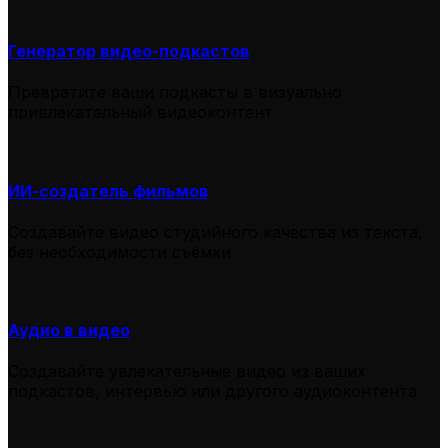
Генератор видео-подкастов
Превратите ваши подкасты в визуально
привлекательный видеоконтент
ИИ-создатель фильмов
Создавайте видео студийного качества из текста,
без необходимости съёмки
Аудио в видео
Создавайте увлекательные видео из ваших
подкастов, интервью или другого аудиоконтента