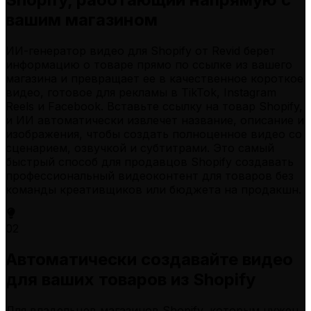
вашим магазином
ИИ-генератор видео для Shopify от Revid берет
информацию о товаре прямо по ссылке из вашего
магазина и превращает ее в качественное короткое
видео, готовое для рекламы в TikTok, Instagram
Reels и Facebook. Вставьте ссылку на товар Shopify,
и ИИ автоматически извлечет название, описание и
изображения, чтобы создать полноценное видео со
сценарием, озвучкой и субтитрами. Это самый
быстрый способ для продавцов Shopify создавать
профессиональный видеоконтент для товаров без
команды креативщиков или бюджета на продакшн.
02
Автоматически создавайте видео
для ваших товаров из Shopify
Для владельцев магазинов Shopify, которым нужен