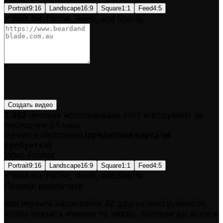
Portrait
9:16
Landscape
16:9
Square
1:1
Feed
4:5
Best for TikTok, Reels, and Shorts.
Создать видео
2,342
человек использовали этот инструмент за
последние 24 часа
Начните бесплатно.
(
кредитная карта не
требуется
)
Video Format
Portrait
9:16
Landscape
16:9
Square
1:1
Feed
4:5
Best for TikTok, Reels, and Shorts.
Пример результата
или изучите наши более 42 других инструментов,
чтобы создать именно то видео, которое вы хотите