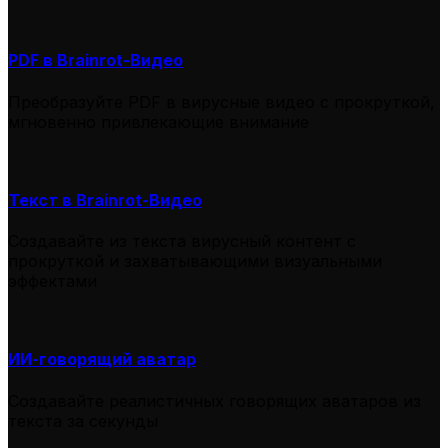
PDF в Brainrot-Видео
Преобразуйте PDF в вирусные видео с прокруткой,
мгновенно привлекающие внимание
Текст в Brainrot-Видео
Создавайте из текста вирусный контент с
прокруткой и захватывающими визуальными
эффектами
ИИ-говорящий аватар
Создавайте реалистичных говорящих аватаров из
текста за секунды