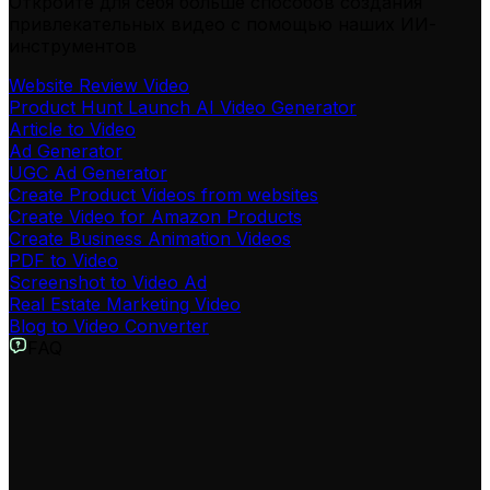
Откройте для себя больше способов создания
привлекательных видео с помощью наших ИИ-
инструментов
Website Review Video
Product Hunt Launch AI Video Generator
Article to Video
Ad Generator
UGC Ad Generator
Create Product Videos from websites
Create Video for Amazon Products
Create Business Animation Videos
PDF to Video
Screenshot to Video Ad
Real Estate Marketing Video
Blog to Video Converter
FAQ
Что такое AI Конструктор Продуктовых Видео для Shopify
от Revid?