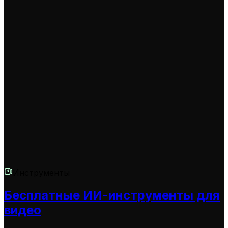
Наш инструмент универсален и подходит для
создания продуктовых видео Shopify для широкого
спектра товаров – от одежды и аксессуаров до
электроники и товаров для дома. Любой товар,
который вы хотите представить более наглядно и
привлекательно, выиграет от наличия
качественного видеообзора товара Shopify,
созданного с помощью AI.
Инструменты
Бесплатные ИИ-инструменты для
видео