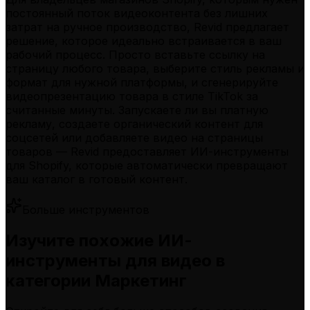
постоянный поток видеоконтента без лишних
затрат на ручное производство, Revid предлагает
решение, которое идеально встраивается в ваш
рабочий процесс. Просто вставьте ссылку на
страницу любого товара, выберите стиль рекламы и
формат для нужной платформы, и сгенерируйте
видеопрезентацию товара в стиле TikTok за
считанные минуты. Запускаете ли вы платную
рекламу, создаете органический контент для
соцсетей или добавляете видео на страницы
товаров — Revid предоставляет ИИ-инструменты
для Shopify, которые автоматически превращают
ваш каталог в готовый контент.
Больше инструментов
Изучите похожие ИИ-
инструменты для видео в
категории Маркетинг