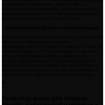
анимировал изображения с вашего сайта.
Настройте другие параметры, чтобы продуктовое
видео идеально соответствовало вашему бренду и
улучшало продвижение товаров Shopify.
Сгенерируйте и Доработайте Ваше Видео
3
Нажмите кнопку «Создать видео». Наш AI-алгоритм
обработает информацию и создаст
привлекательное продуктовое видео для Shopify за
считанные минуты. После генерации вы сможете
легко отредактировать видео, добавить текст,
музыку и другие элементы в нашем встроенном
редакторе перед публикацией на вашем Shopify
сайте или в социальных сетях для максимального
эффекта вашего маркетингового видео Shopify.
01
Генератор видео для товаров
Shopify, работающий напрямую с