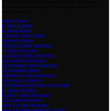
Откройте для себя больше способов создания
привлекательных видео с помощью наших ИИ-
инструментов
Empty Project
Prompt to Video
AI Movie Maker
AI Movie Trailer Maker
Cinematic Videos
AI Short Drama Generator
AI Video Generator
AI Cartoon Video Generator
Anime Video Generator
AI Animation Video Generator
2D Animation Maker
Faceless AI Video Generator
Voiceover to Video AI
AI Animation Generator from Image
AI Image Animator
ChatGPT Video Generator
POV Video Generator
Veo3 AI Video Generator
Sora 2 AI Video Generator Online