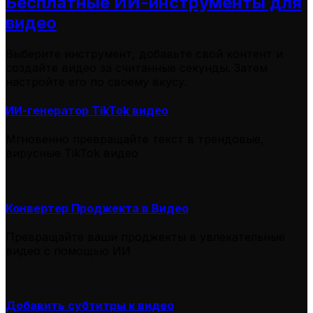
Бесплатные ИИ-инструменты для
видео
Выберите инструмент, добавьте свой контент и
создайте видео за считанные секунды. Затем
настройте его по своему вкусу.
ИИ-генератор TikTok видео
Мгновенно превращайте текст в трендовые,
вирусные TikTok видео
Конвертер Проджекта в Видео
Превращайте ваши проджекты в увлекательные
видео с помощью ИИ
Добавить субтитры к видео