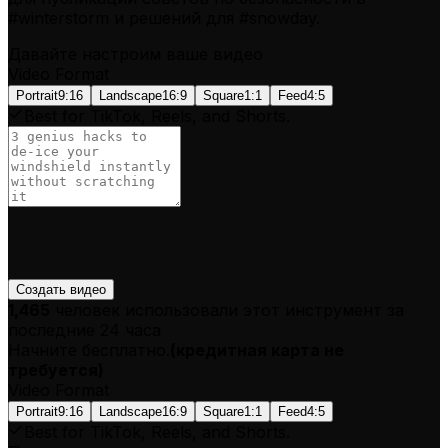
#winterstorm и решений для #snowday.
Давайте настроим ваше видео
Video Format
Portrait
9:16
Landscape
16:9
Square
1:1
Feed
4:5
Best for TikTok, Reels, and Shorts.
Создать видео
1,465
человек использовали этот инструмент за
последние 24 часа
Начните бесплатно.
(
кредитная карта не
требуется
)
Video Format
Portrait
9:16
Landscape
16:9
Square
1:1
Feed
4:5
Best for TikTok, Reels, and Shorts.