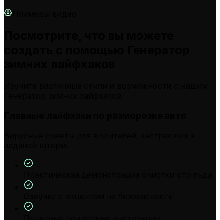
Примеры видео
Посмотрите, что вы можете
создать с помощью Генератор
зимних лайфхаков
Изучите различные стили и возможности с нашим
Генератор зимних лайфхаков
Главные лайфхаки по разморозке авто
Вирусные советы для водителей, застрявших в
ледяной шторм.
Практическая демонстрация очистки ото льда
Озвучка с акцентом на безопасность
Понятные пошаговые инструкции