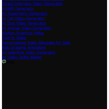
Street Interview Video Generator
ASMR Generator
AI Superhero Generator
AI Cat Video Generator
AI Dog Video Generator
AI Animal Video Generator
Motion Graphics Video
Text to Video
Personalized Video Message for Kids
Kids Drawing Animation
AI Valentine Video Generator
AI Video Selfie Maker
FAQ
Что такое генератор зимних лайфхаков?
Наш генератор зимних лайфхаков — это ИИ-
инструмент, созданный для автоматического