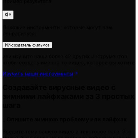
Пример результата
Похожие инструменты, которые могут вам
понравиться:
ИИ-создатель фильмов
или изучите наши более 42 других инструментов,
чтобы создать именно то видео, которое вы хотите
Изучить наши инструменты
Создавайте вирусные видео с
зимними лайфхаками за 3 простых
шага
Опишите зимнюю проблему или лайфхак
1
Введите тему вашего видео в текстовое поле. Это
может быть совет по разморозке лобового стекла,