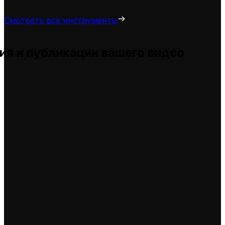
Смотреть все инструменты
ия и публикации вашего видео
ы и помогает вам адаптировать их для ваших собстве
елями
идео