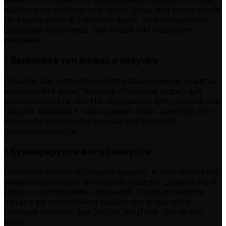
лайфхак по сохранению тепла дома или инструкция
по выживанию в снежную бурю. Чем конкретнее
описание проблемы, тем лучше ИИ подберет
решение.
Выберите тип медиа и озвучку
2
Решите, как иллюстрировать ваши зимние советы:
используйте качественные стоковые видео для
реалистичности или ИИ-генерацию для уникальных
кадров. Выберите подходящий голос диктора или
запишите свой собственный для большей
доверительности.
Сгенерируйте и опубликуйте
3
Нажмите кнопку «Создать видео», и наш генератор
зимних лайфхаков мгновенно создаст динамичный
ролик с субтитрами и музыкой. Отредактируйте
детали во встроенном редакторе и скачайте
готовый контент для TikTok, YouTube Shorts или
Reels.