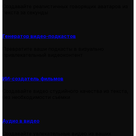
Создавайте реалистичных говорящих аватаров из
текста за секунды
Генератор видео-подкастов
Превратите ваши подкасты в визуально
привлекательный видеоконтент
ИИ-создатель фильмов
Создавайте видео студийного качества из текста,
без необходимости съёмки
Аудио в видео
Создавайте увлекательные видео из ваших