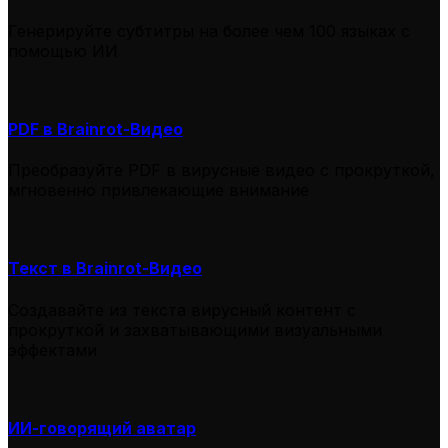
Генерируйте субтитры на более чем 100 языках с
помощью ИИ
PDF в Brainrot-Видео
Преобразуйте PDF в вирусные видео с прокруткой,
мгновенно привлекающие внимание
Текст в Brainrot-Видео
Создавайте из текста вирусный контент с
прокруткой и захватывающими визуальными
эффектами
ИИ-говорящий аватар