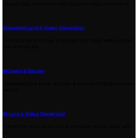
подкастов, интервью или другого аудиоконтента
Animated Lyrics Video Generator
Turn any song into an animated lyric video with synced
text and visuals.
Музыка в Видео
Превращайте вашу музыку в кинематографические
видео
AI Lyrics Video Generator
Transform your lyrics into a complete music video with
AI