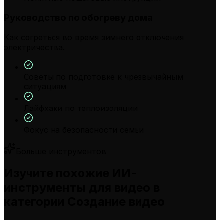
Руководство по обогреву дома
Как согреться во время зимнего отключения
электричества.
Советы по подготовке к чрезвычайным
ситуациям
Лайфхаки по теплоизоляции
Фокус на безопасности семьи
Больше инструментов
Изучите похожие ИИ-
инструменты для видео в
категории Создание видео