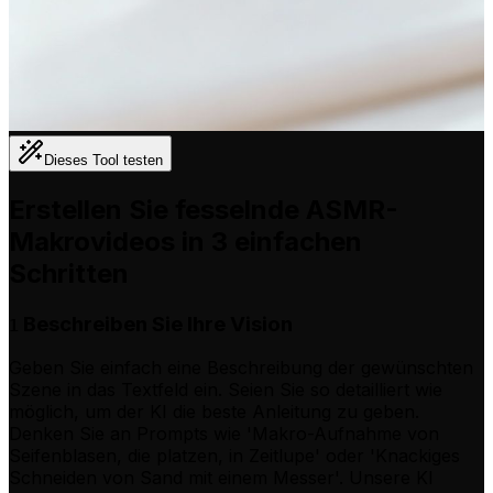
Dieses Tool testen
Erstellen Sie fesselnde ASMR-
Makrovideos in 3 einfachen
Schritten
Beschreiben Sie Ihre Vision
1
Geben Sie einfach eine Beschreibung der gewünschten
Szene in das Textfeld ein. Seien Sie so detailliert wie
möglich, um der KI die beste Anleitung zu geben.
Denken Sie an Prompts wie 'Makro-Aufnahme von
Seifenblasen, die platzen, in Zeitlupe' oder 'Knackiges
Schneiden von Sand mit einem Messer'. Unsere KI