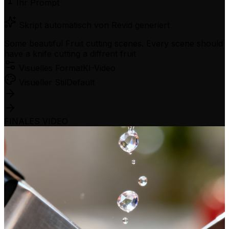
Ihr Prompt
Skript automatisch von Revid generiert
Some beautiful Fruit cutting scenes. Every scene should
have a knife cutting a diffrent fruit
Visuelles Format
KI-Video
Visueller Stil
Default
FINALES VIDEO