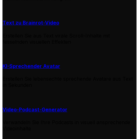
Text zu Brainrot-Video
Erstellen Sie aus Text virale Scroll-Inhalte mit
fesselnden visuellen Effekten
KI-Sprechender Avatar
Erstellen Sie lebensechte sprechende Avatare aus Text
in Sekunden
Video-Podcast-Generator
Verwandeln Sie Ihre Podcasts in visuell ansprechende
Videoinhalte