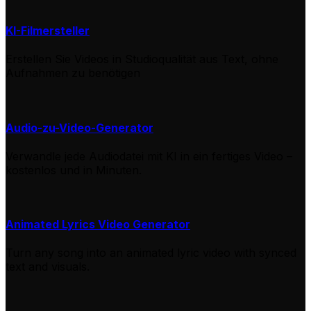
KI-Filmersteller
Erstellen Sie Videos in Studioqualität aus Text, ohne
Aufnahmen zu benötigen
Audio-zu-Video-Generator
Verwandle jede Audiodatei mit KI in ein fertiges Video –
kostenlos und in Minuten.
Animated Lyrics Video Generator
Turn any song into an animated lyric video with synced
text and visuals.