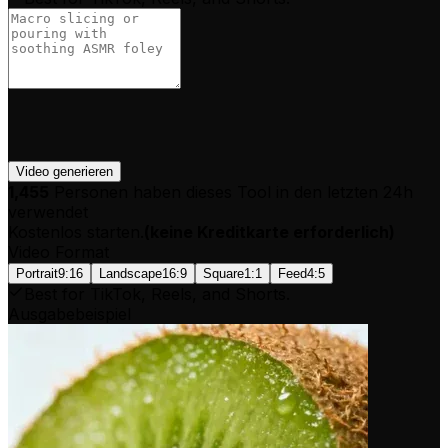
Video generieren
1,455
Personen haben dieses Tool in den letzten 24h
verwendet
Kostenlos starten.
(
keine Kreditkarte erforderlich
)
Video Format
Portrait
9:16
Landscape
16:9
Square
1:1
Feed
4:5
Best for TikTok, Reels, and Shorts.
Ausgabebeispiel