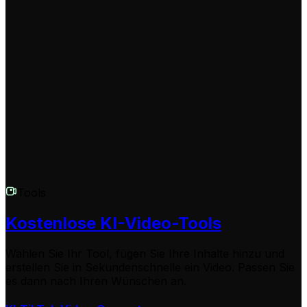
Wir sind hier, um zu helfen! Wenn Sie weitere Fragen
zur Verwendung des ASMR Video Generators oder zu
einem anderen Teil von Revid.AI haben, wenden Sie sich
bitte an unser freundliches Support-Team. Sie können
uns per E-Mail unter
hello@revid.ai
kontaktieren, und
wir werden uns so schnell wie möglich bei Ihnen
melden.
Tools
Kostenlose KI-Video-Tools
Wählen Sie Ihr Tool, fügen Sie Ihre Inhalte hinzu und
erstellen Sie in Sekundenschnelle ein Video. Passen Sie
es dann nach Ihren Wünschen an.