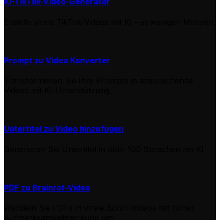
KI-TikTok-Video-Generator
Erstelle virale TikTok-Videos mit KI – in wenigen Minuten.
Prompt zu Video Konverter
Transformieren Sie Ihre Prompts in ansprechende
Videos mit KI-Unterstützung
Untertitel zu Video hinzufügen
Generieren Sie Untertitel in über 100 Sprachen mit KI
PDF zu Brainrot-Video
Wandeln Sie PDFs in virale Scroll-Videos mit hoher
Aufmerksamkeitswirkung um