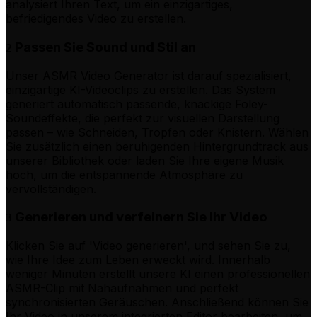
analysiert Ihren Text, um ein einzigartiges,
befriedigendes Video zu erstellen.
Passen Sie Sound und Stil an
2
Unser ASMR Video Generator ist darauf spezialisiert,
einzigartige KI-Videoclips zu erstellen. Das System
generiert automatisch passende, knackige Foley-
Soundeffekte, die perfekt zur visuellen Darstellung
passen – wie Schneiden, Tropfen oder Knistern. Wählen
Sie zusätzlich einen beruhigenden Hintergrundtrack aus
unserer Bibliothek oder laden Sie Ihre eigene Musik
hoch, um die entspannende Atmosphäre zu
vervollständigen.
Generieren und verfeinern Sie Ihr Video
3
Klicken Sie auf 'Video generieren', und sehen Sie zu,
wie Ihre Idee zum Leben erweckt wird. Innerhalb
weniger Minuten erstellt unsere KI einen professionellen
ASMR-Clip mit Nahaufnahmen und perfekt
synchronisierten Geräuschen. Anschließend können Sie
Ihr Video in unserem integrierten Editor bearbeiten, um