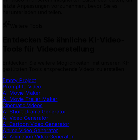
letzte Anpassungen vorzunehmen, bevor Sie es
herunterladen und teilen.
Weitere Tools
Entdecken Sie ähnliche KI-Video-
Tools für Videoerstellung
Entdecken Sie weitere Möglichkeiten, mit unseren KI-
gestützten Tools ansprechende Videos zu erstellen
Empty Project
Prompt to Video
AI Movie Maker
AI Movie Trailer Maker
Cinematic Videos
AI Short Drama Generator
AI Video Generator
AI Cartoon Video Generator
Anime Video Generator
AI Animation Video Generator