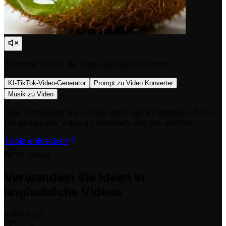
Ähnliche Tools, die Ihnen gefallen könnten:
KI-TikTok-Video-Generator
Prompt zu Video Konverter
Musik zu Video
oder entdecken Sie unsere mehr als 42 anderen Tools,
um genau das Video zu erstellen, das Sie möchten
Tools entdecken
KI-Magie
Verwandeln Sie Ideen in
unglaubliche Videos
IHRE IDEE