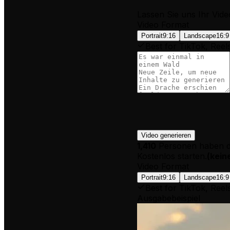
Lassen Sie uns Ihr Vide
Video Format
Portrait
9:16
Landscape
16:9
Best for TikTok, Reel
Video generieren
1,410
Personen haben di
Kostenlos starten.
(
kein
Video Format
Portrait
9:16
Landscape
16:9
Best for TikTok, Reel
Ausgabebeispiel