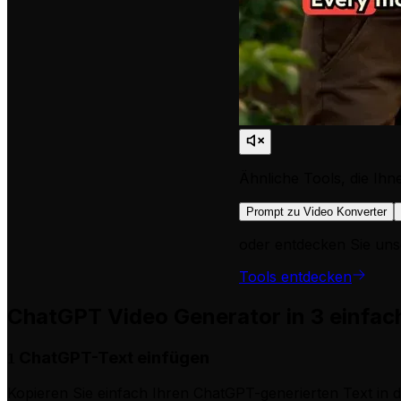
Ähnliche Tools, die Ihn
Prompt zu Video Konverter
oder entdecken Sie uns
Tools entdecken
ChatGPT Video Generator in 3 einfac
ChatGPT-Text einfügen
1
Kopieren Sie einfach Ihren ChatGPT-generierten Text in da