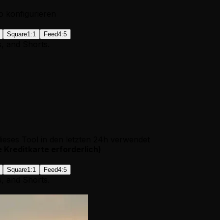
o konfigurieren
Square
1:1
Feed
4:5
s, and Shorts.
eses Tool in den letzten 24h verwendet
e Kreditkarte erforderlich
)
Square
1:1
Feed
4:5
s, and Shorts.