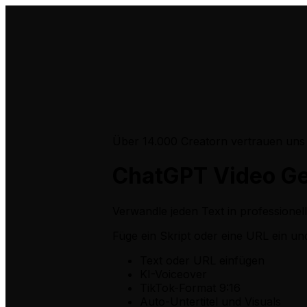
Über 14.000 Creatorn vertrauen uns
ChatGPT Video Ge
Verwandle jeden Text in professione
Füge ein Skript oder eine URL ein
und
Text oder URL einfügen
KI-Voiceover
TikTok-Format 9:16
Auto-Untertitel und Visuals