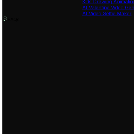
Kids Drawing Animatio
AI Valentine Video Ge
AI Video Selfie Maker
FAQs
Was ist der ChatGPT Video Generator?
Der ChatGPT Video Generator ist ein innovatives KI-Tool
in wenigen Minuten aus Ihrem Text ein ansprechendes Vid
Wie funktioniert die Umwandlung von ChatGPT-Text in ein Vide
Unser System analysiert Ihren ChatGPT-Text und wandelt i
klingende Sprachausgabe und fügt Musik sowie Übergänge 
Welche Arten von ChatGPT-Texten kann ich verwenden?