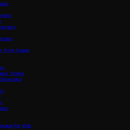
ator
rator
r
nerator
erator
or from Image
or
ator Online
 Generator
or
r
or
ator
ssage for Kids