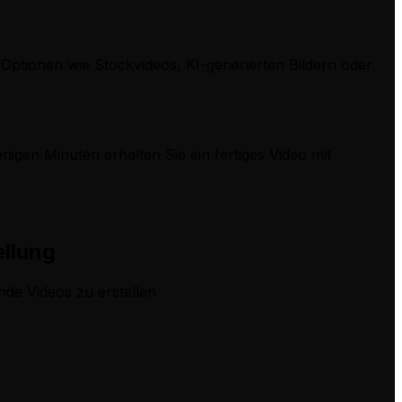
Optionen wie Stockvideos, KI-generierten Bildern oder
nigen Minuten erhalten Sie ein fertiges Video mit
ellung
nde Videos zu erstellen