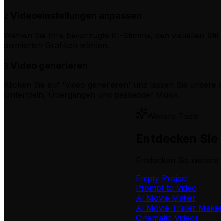
Videoeinstellungen anpassen
2
Wählen Sie Ihre bevorzugte KI-Stimme, den visuellen Sti
animierten Grafiken wählen.
Video generieren
3
Klicken Sie auf 'Video generieren' und lassen Sie unsere 
Untertiteln, Übergängen und passender Musik.
Weitere Tools
Entdecken Sie 
Entdecken Sie weitere 
Empty Project
Prompt to Video
AI Movie Maker
AI Movie Trailer Make
Cinematic Videos