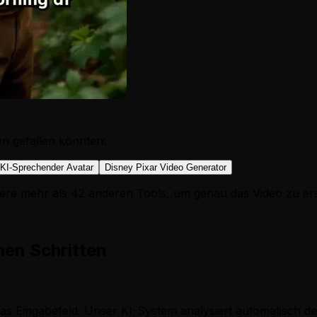
en gefallen könnten:
KI-Sprechender Avatar
Disney Pixar Video Generator
ere mehr als 42 anderen Tools, um genau das Video zu ers
hen Schritten
s Eingabefeld. Unser KI-System analysiert automatisch den 