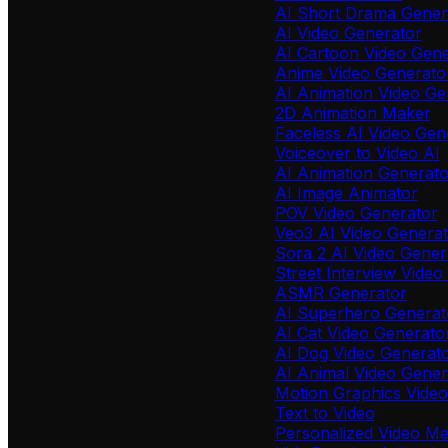
AI Short Drama Gener
AI Video Generator
AI Cartoon Video Gene
Anime Video Generato
AI Animation Video Ge
2D Animation Maker
Faceless AI Video Gen
Voiceover to Video AI
AI Animation Generat
AI Image Animator
POV Video Generator
Veo3 AI Video Generat
Sora 2 AI Video Gener
Street Interview Video
ASMR Generator
AI Superhero Generat
AI Cat Video Generato
AI Dog Video Generat
AI Animal Video Gener
Motion Graphics Video
Text to Video
Personalized Video Me