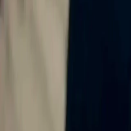
Precios
Blog
API
Revid MCP for AI Agents
Revid
CLI
Conviértete en Afiliado
Habilidades para
agentes
About Us
Revid Reviews
Generadores Gratuitos
Generador de Guiones TikTok
Generador de Guiones
Youtube Shorts
Generador de Guiones IA
Generador de
Guiones de Video
Generador de Subtítulos
Instagram
Generador de Subtítulos TikTok
Generador de
Descripciones Youtube
Generador de Títulos
Youtube
Generadores de Imágenes y Videos
Tendencias y Análisis de TikTok
TikTok Hooks Library
Viral TikTok Songs
TikTok Trends
Today
TikTok Account Search
Buscar Videos TikTok
Viral
Video Rankings
Most Viewed YouTube Shorts
Most Liked
TikToks
AI Videos Categories
Herramientas de Video IA Gratuitas