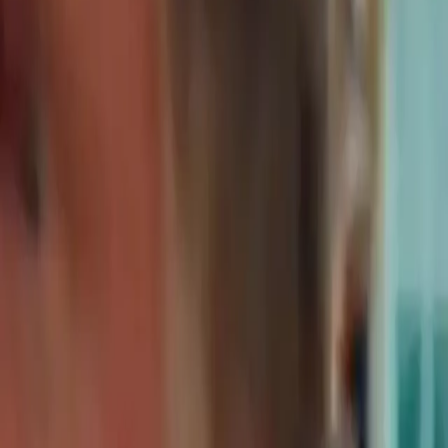
Dear David: Endless Dread
1
28 vistas
Psalm 20: The Lord Hear Thee
1
30 vistas
Vera gloria e destino
58 vistas
The Birth of a Weapon