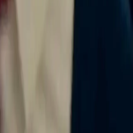
tu audiencia
•
Explicaciones educativas de viral videos con voz
en off de IA
•
Shorts entretenidos de viral videos para redes
sociales
•
Contenido de viral videos basado en historias que
engancha a los espectadores
Empieza a crear videos de Viral Videos gratis
No se requiere tarjeta de crédito
•
3 videos gratis
¿Listo para crear tu video
Viral
Videos
?
Únete a más de 14,000 creadores que hacen contenido
viral videos viral con IA.
Crear videos ahora
No se requiere tarjeta de crédito
Empresa