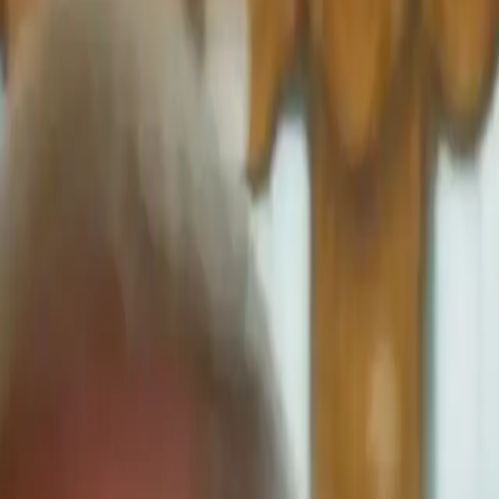
Ordenados por votos
हवेली की खामोशी
6
20 vistas
গল্পের রানী
1
21 vistas
Automate Your Video Posting Effortlessly
30 vistas