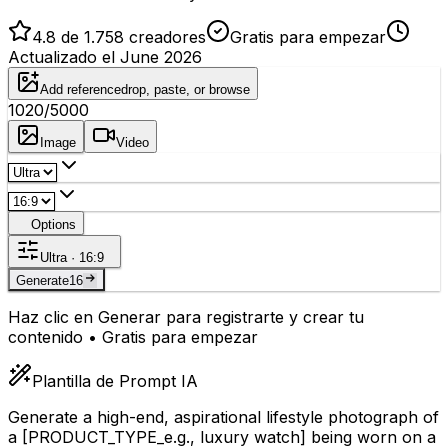
4.8 de 1.758 creadores
Gratis para empezar
Actualizado el June 2026
Add reference
drop, paste, or browse
1020
/5000
Image
Video
Options
Ultra · 16:9
Generate
16
Haz clic en Generar para registrarte y crear tu
contenido • Gratis para empezar
Plantilla de Prompt IA
Generate a high-end, aspirational lifestyle photograph of
a
[PRODUCT_TYPE_e.g., luxury watch]
being worn on a