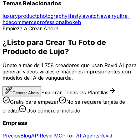
Temas Relacionados
luxury
product
photography
lifestyle
watch
jewelry
ultra-
hd
ecommerce
professional
bokeh
Empieza a Crear Ahora
¿Listo para Crear Tu Foto de
Producto de Lujo?
Únete a más de 1.758 creadores que usan Revid AI para
generar videos virales e imágenes impresionantes con
modelos de IA de vanguardia.
Explorar Todas las Plantillas
Generar Ahora
Gratis para empezar
No se requiere tarjeta de
crédito
Uso comercial incluido
Empresa
Precios
Blog
API
Revid MCP for AI Agents
Revid