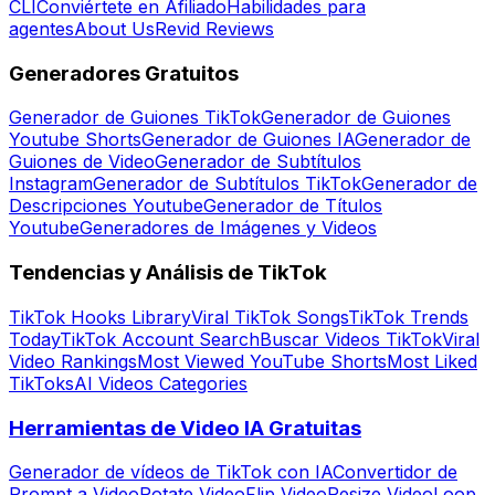
CLI
Conviértete en Afiliado
Habilidades para
agentes
About Us
Revid Reviews
Generadores Gratuitos
Generador de Guiones TikTok
Generador de Guiones
Youtube Shorts
Generador de Guiones IA
Generador de
Guiones de Video
Generador de Subtítulos
Instagram
Generador de Subtítulos TikTok
Generador de
Descripciones Youtube
Generador de Títulos
Youtube
Generadores de Imágenes y Videos
Tendencias y Análisis de TikTok
TikTok Hooks Library
Viral TikTok Songs
TikTok Trends
Today
TikTok Account Search
Buscar Videos TikTok
Viral
Video Rankings
Most Viewed YouTube Shorts
Most Liked
TikToks
AI Videos Categories
Herramientas de Video IA Gratuitas
Generador de vídeos de TikTok con IA
Convertidor de
Prompt a Video
Rotate Video
Flip Video
Resize Video
Loop