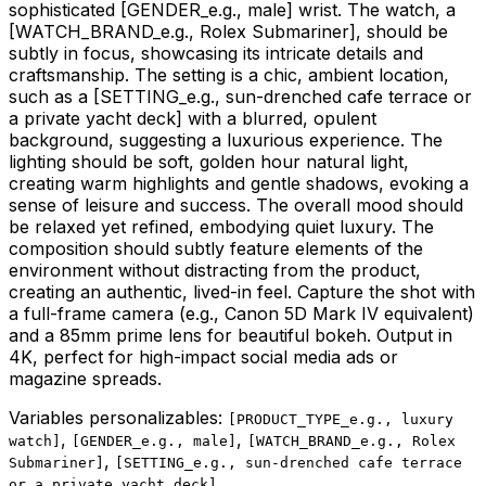
sophisticated
[GENDER_e.g., male]
wrist. The watch, a
[WATCH_BRAND_e.g., Rolex Submariner]
, should be
subtly in focus, showcasing its intricate details and
craftsmanship. The setting is a chic, ambient location,
such as a
[SETTING_e.g., sun-drenched cafe terrace or
a private yacht deck]
with a blurred, opulent
background, suggesting a luxurious experience. The
lighting should be soft, golden hour natural light,
creating warm highlights and gentle shadows, evoking a
sense of leisure and success. The overall mood should
be relaxed yet refined, embodying quiet luxury. The
composition should subtly feature elements of the
environment without distracting from the product,
creating an authentic, lived-in feel. Capture the shot with
a full-frame camera (e.g., Canon 5D Mark IV equivalent)
and a 85mm prime lens for beautiful bokeh. Output in
4K, perfect for high-impact social media ads or
magazine spreads.
Variables personalizables:
[
PRODUCT_TYPE_e.g., luxury
,
,
watch
]
[
GENDER_e.g., male
]
[
WATCH_BRAND_e.g., Rolex
,
Submariner
]
[
SETTING_e.g., sun-drenched cafe terrace
or a private yacht deck
]