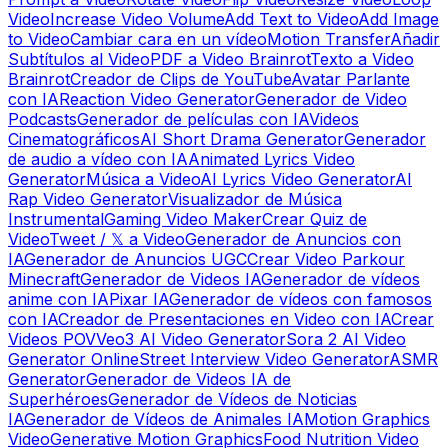
Video
Increase Video Volume
Add Text to Video
Add Image
to Video
Cambiar cara en un vídeo
Motion Transfer
Añadir
Subtítulos al Video
PDF a Video Brainrot
Texto a Video
Brainrot
Creador de Clips de YouTube
Avatar Parlante
con IA
Reaction Video Generator
Generador de Video
Podcasts
Generador de películas con IA
Videos
Cinematográficos
AI Short Drama Generator
Generador
de audio a vídeo con IA
Animated Lyrics Video
Generator
Música a Video
AI Lyrics Video Generator
AI
Rap Video Generator
Visualizador de Música
Instrumental
Gaming Video Maker
Crear Quiz de
Video
Tweet / 𝕏 a Video
Generador de Anuncios con
IA
Generador de Anuncios UGC
Crear Video Parkour
Minecraft
Generador de Videos IA
Generador de vídeos
anime con IA
Pixar IA
Generador de vídeos con famosos
con IA
Creador de Presentaciones en Video con IA
Crear
Videos POV
Veo3 AI Video Generator
Sora 2 AI Video
Generator Online
Street Interview Video Generator
ASMR
Generator
Generador de Videos IA de
Superhéroes
Generador de Vídeos de Noticias
IA
Generador de Vídeos de Animales IA
Motion Graphics
Video
Generative Motion Graphics
Food Nutrition Video