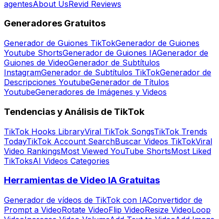
agentes
About Us
Revid Reviews
Generadores Gratuitos
Generador de Guiones TikTok
Generador de Guiones
Youtube Shorts
Generador de Guiones IA
Generador de
Guiones de Video
Generador de Subtítulos
Instagram
Generador de Subtítulos TikTok
Generador de
Descripciones Youtube
Generador de Títulos
Youtube
Generadores de Imágenes y Videos
Tendencias y Análisis de TikTok
TikTok Hooks Library
Viral TikTok Songs
TikTok Trends
Today
TikTok Account Search
Buscar Videos TikTok
Viral
Video Rankings
Most Viewed YouTube Shorts
Most Liked
TikToks
AI Videos Categories
Herramientas de Video IA Gratuitas
Generador de vídeos de TikTok con IA
Convertidor de
Prompt a Video
Rotate Video
Flip Video
Resize Video
Loop