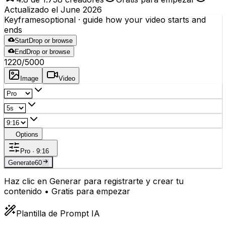
Actualizado el June 2026
Keyframes
optional
· guide how your video starts and
ends
Start
Drop or browse
End
Drop or browse
1220
/5000
Image
Video
Options
Pro · 9:16
Generate
60
Haz clic en Generar para registrarte y crear tu
contenido • Gratis para empezar
Plantilla de Prompt IA