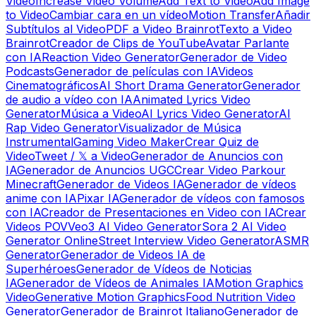
Video
Increase Video Volume
Add Text to Video
Add Image
to Video
Cambiar cara en un vídeo
Motion Transfer
Añadir
Subtítulos al Video
PDF a Video Brainrot
Texto a Video
Brainrot
Creador de Clips de YouTube
Avatar Parlante
con IA
Reaction Video Generator
Generador de Video
Podcasts
Generador de películas con IA
Videos
Cinematográficos
AI Short Drama Generator
Generador
de audio a vídeo con IA
Animated Lyrics Video
Generator
Música a Video
AI Lyrics Video Generator
AI
Rap Video Generator
Visualizador de Música
Instrumental
Gaming Video Maker
Crear Quiz de
Video
Tweet / 𝕏 a Video
Generador de Anuncios con
IA
Generador de Anuncios UGC
Crear Video Parkour
Minecraft
Generador de Videos IA
Generador de vídeos
anime con IA
Pixar IA
Generador de vídeos con famosos
con IA
Creador de Presentaciones en Video con IA
Crear
Videos POV
Veo3 AI Video Generator
Sora 2 AI Video
Generator Online
Street Interview Video Generator
ASMR
Generator
Generador de Videos IA de
Superhéroes
Generador de Vídeos de Noticias
IA
Generador de Vídeos de Animales IA
Motion Graphics
Video
Generative Motion Graphics
Food Nutrition Video
Generator
Generador de Brainrot Italiano
Generador de