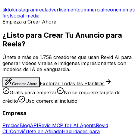
tiktok
instagram
reel
advertisement
commercial
neon
cinemat
first
social-media
Empieza a Crear Ahora
¿Listo para Crear Tu Anuncio para
Reels?
Únete a más de 1.758 creadores que usan Revid AI para
generar videos virales e imágenes impresionantes con
modelos de IA de vanguardia.
Explorar Todas las Plantillas
Generar Ahora
Gratis para empezar
No se requiere tarjeta de
crédito
Uso comercial incluido
Empresa
Precios
Blog
API
Revid MCP for AI Agents
Revid
CLI
Conviértete en Afiliado
Habilidades para