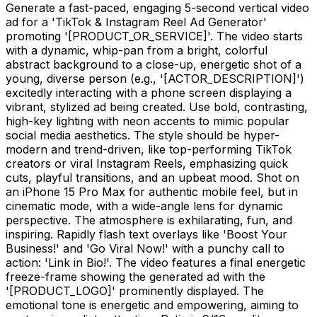
Generate a fast-paced, engaging 5-second vertical video
ad for a 'TikTok & Instagram Reel Ad Generator'
promoting '
[PRODUCT_OR_SERVICE]
'. The video starts
with a dynamic, whip-pan from a bright, colorful
abstract background to a close-up, energetic shot of a
young, diverse person (e.g., '
[ACTOR_DESCRIPTION]
')
excitedly interacting with a phone screen displaying a
vibrant, stylized ad being created. Use bold, contrasting,
high-key lighting with neon accents to mimic popular
social media aesthetics. The style should be hyper-
modern and trend-driven, like top-performing TikTok
creators or viral Instagram Reels, emphasizing quick
cuts, playful transitions, and an upbeat mood. Shot on
an iPhone 15 Pro Max for authentic mobile feel, but in
cinematic mode, with a wide-angle lens for dynamic
perspective. The atmosphere is exhilarating, fun, and
inspiring. Rapidly flash text overlays like 'Boost Your
Business!' and 'Go Viral Now!' with a punchy call to
action: 'Link in Bio!'. The video features a final energetic
freeze-frame showing the generated ad with the
'
[PRODUCT_LOGO]
' prominently displayed. The
emotional tone is energetic and empowering, aiming to