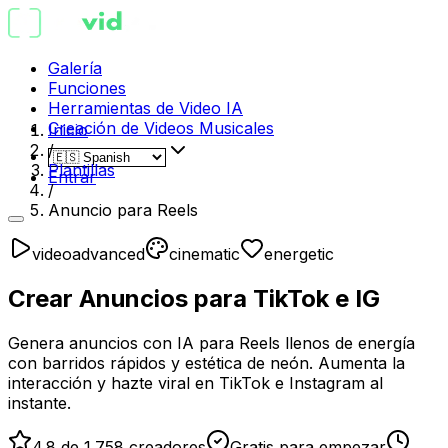
Galería
Funciones
Herramientas de Video IA
Creación de Videos Musicales
Inicio
/
Plantillas
Entrar
/
Anuncio para Reels
video
advanced
cinematic
energetic
Crear Anuncios para TikTok e IG
Genera anuncios con IA para Reels llenos de energía
con barridos rápidos y estética de neón. Aumenta la
interacción y hazte viral en TikTok e Instagram al
instante.
4.8 de 1.758 creadores
Gratis para empezar