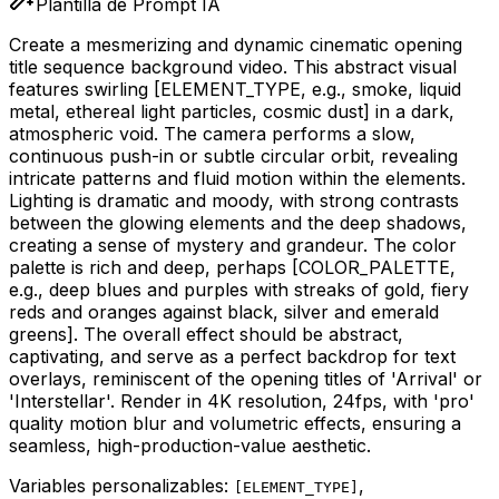
Plantilla de Prompt IA
Create a mesmerizing and dynamic cinematic opening
title sequence background video. This abstract visual
features swirling
[ELEMENT_TYPE, e.g., smoke, liquid
metal, ethereal light particles, cosmic dust]
in a dark,
atmospheric void. The camera performs a slow,
continuous push-in or subtle circular orbit, revealing
intricate patterns and fluid motion within the elements.
Lighting is dramatic and moody, with strong contrasts
between the glowing elements and the deep shadows,
creating a sense of mystery and grandeur. The color
palette is rich and deep, perhaps
[COLOR_PALETTE,
e.g., deep blues and purples with streaks of gold, fiery
reds and oranges against black, silver and emerald
greens]
. The overall effect should be abstract,
captivating, and serve as a perfect backdrop for text
overlays, reminiscent of the opening titles of 'Arrival' or
'Interstellar'. Render in 4K resolution, 24fps, with 'pro'
quality motion blur and volumetric effects, ensuring a
seamless, high-production-value aesthetic.
Variables personalizables:
,
[
ELEMENT_TYPE
]