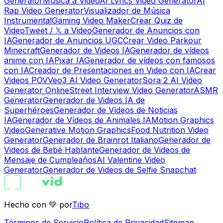
Generator
Música a Video
AI Lyrics Video Generator
AI
Rap Video Generator
Visualizador de Música
Instrumental
Gaming Video Maker
Crear Quiz de
Video
Tweet / 𝕏 a Video
Generador de Anuncios con
IA
Generador de Anuncios UGC
Crear Video Parkour
Minecraft
Generador de Videos IA
Generador de vídeos
anime con IA
Pixar IA
Generador de vídeos con famosos
con IA
Creador de Presentaciones en Video con IA
Crear
Videos POV
Veo3 AI Video Generator
Sora 2 AI Video
Generator Online
Street Interview Video Generator
ASMR
Generator
Generador de Videos IA de
Superhéroes
Generador de Vídeos de Noticias
IA
Generador de Vídeos de Animales IA
Motion Graphics
Video
Generative Motion Graphics
Food Nutrition Video
Generator
Generador de Brainrot Italiano
Generador de
Videos de Bebé Hablante
Generador de Videos de
Mensaje de Cumpleaños
AI Valentine Video
Generator
Generador de Videos de Selfie Snapchat
Hecho con 💚 por
Tibo
Términos de Servicio
Política de Privacidad
Sitemap