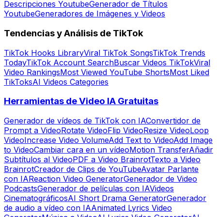
Descripciones Youtube
Generador de Títulos
Youtube
Generadores de Imágenes y Videos
Tendencias y Análisis de TikTok
TikTok Hooks Library
Viral TikTok Songs
TikTok Trends
Today
TikTok Account Search
Buscar Videos TikTok
Viral
Video Rankings
Most Viewed YouTube Shorts
Most Liked
TikToks
AI Videos Categories
Herramientas de Video IA Gratuitas
Generador de vídeos de TikTok con IA
Convertidor de
Prompt a Video
Rotate Video
Flip Video
Resize Video
Loop
Video
Increase Video Volume
Add Text to Video
Add Image
to Video
Cambiar cara en un vídeo
Motion Transfer
Añadir
Subtítulos al Video
PDF a Video Brainrot
Texto a Video
Brainrot
Creador de Clips de YouTube
Avatar Parlante
con IA
Reaction Video Generator
Generador de Video
Podcasts
Generador de películas con IA
Videos
Cinematográficos
AI Short Drama Generator
Generador
de audio a vídeo con IA
Animated Lyrics Video