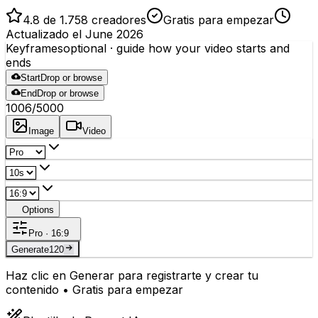
4.8 de 1.758 creadores
Gratis para empezar
Actualizado el June 2026
Keyframes
optional
· guide how your video starts and
ends
Start
Drop or browse
End
Drop or browse
1006
/5000
Image
Video
Options
Pro · 16:9
Generate
120
Haz clic en Generar para registrarte y crear tu
contenido • Gratis para empezar