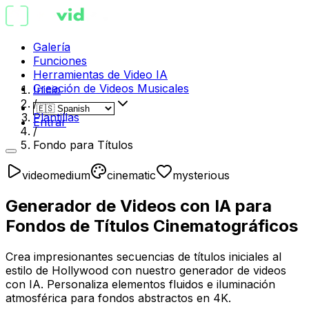
Galería
Funciones
Herramientas de Video IA
Creación de Videos Musicales
Inicio
/
Plantillas
Entrar
/
Fondo para Títulos
video
medium
cinematic
mysterious
Generador de Videos con IA para
Fondos de Títulos Cinematográficos
Crea impresionantes secuencias de títulos iniciales al
estilo de Hollywood con nuestro generador de videos
con IA. Personaliza elementos fluidos e iluminación
atmosférica para fondos abstractos en 4K.