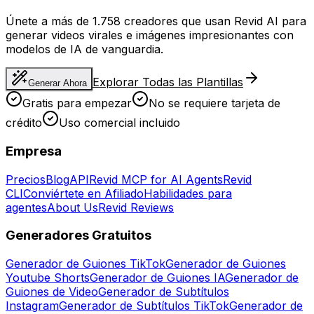
Únete a más de 1.758 creadores que usan Revid AI para
generar videos virales e imágenes impresionantes con
modelos de IA de vanguardia.
Explorar Todas las Plantillas
Generar Ahora
Gratis para empezar
No se requiere tarjeta de
crédito
Uso comercial incluido
Empresa
Precios
Blog
API
Revid MCP for AI Agents
Revid
CLI
Conviértete en Afiliado
Habilidades para
agentes
About Us
Revid Reviews
Generadores Gratuitos
Generador de Guiones TikTok
Generador de Guiones
Youtube Shorts
Generador de Guiones IA
Generador de
Guiones de Video
Generador de Subtítulos
Instagram
Generador de Subtítulos TikTok
Generador de