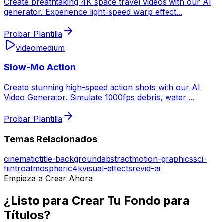
Create breathtaking 4K space travel videos with our AI
generator. Experience light-speed warp effect
...
Probar Plantilla
video
medium
Slow-Mo Action
Create stunning high-speed action shots with our AI
Video Generator. Simulate 1000fps debris, water
...
Probar Plantilla
Temas Relacionados
cinematic
title-background
abstract
motion-graphics
sci-
fi
intro
atmospheric
4k
visual-effects
revid-ai
Empieza a Crear Ahora
¿Listo para Crear Tu Fondo para
Títulos?