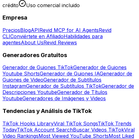
crédito
Uso comercial incluido
Empresa
Precios
Blog
API
Revid MCP for AI Agents
Revid
CLI
Conviértete en Afiliado
Habilidades para
agentes
About Us
Revid Reviews
Generadores Gratuitos
Generador de Guiones TikTok
Generador de Guiones
Youtube Shorts
Generador de Guiones IA
Generador de
Guiones de Video
Generador de Subtítulos
Instagram
Generador de Subtítulos TikTok
Generador de
Descripciones Youtube
Generador de Títulos
Youtube
Generadores de Imágenes y Videos
Tendencias y Análisis de TikTok
TikTok Hooks Library
Viral TikTok Songs
TikTok Trends
Today
TikTok Account Search
Buscar Videos TikTok
Viral
Video Rankings
Most Viewed YouTube Shorts
Most Liked