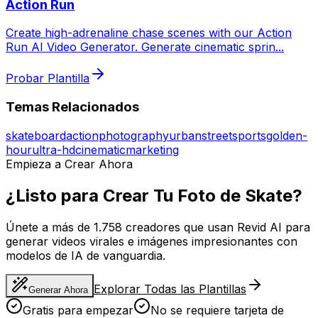
Action Run
Create high-adrenaline chase scenes with our Action
Run AI Video Generator. Generate cinematic sprin
...
Probar Plantilla
Temas Relacionados
skateboard
action
photography
urban
street
sports
golden-
hour
ultra-hd
cinematic
marketing
Empieza a Crear Ahora
¿Listo para Crear Tu Foto de Skate?
Únete a más de 1.758 creadores que usan Revid AI para
generar videos virales e imágenes impresionantes con
modelos de IA de vanguardia.
Explorar Todas las Plantillas
Generar Ahora
Gratis para empezar
No se requiere tarjeta de