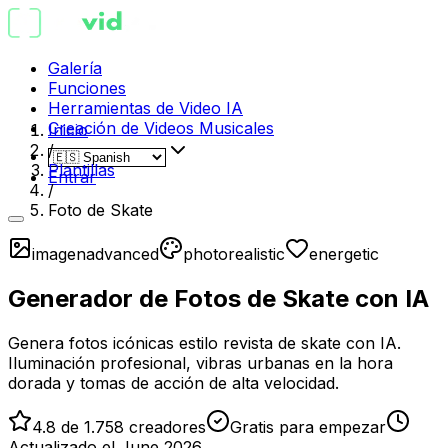
Galería
Funciones
Herramientas de Video IA
Creación de Videos Musicales
Inicio
/
Plantillas
Entrar
/
Foto de Skate
imagen
advanced
photorealistic
energetic
Generador de Fotos de Skate con IA
Genera fotos icónicas estilo revista de skate con IA.
Iluminación profesional, vibras urbanas en la hora
dorada y tomas de acción de alta velocidad.
4.8 de 1.758 creadores
Gratis para empezar
Actualizado el June 2026