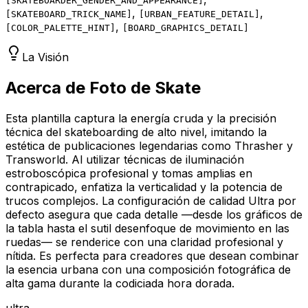
[
SKATEBOARDER_GENDER_AND_APPEARANCE
]
,
,
[
SKATEBOARD_TRICK_NAME
]
[
URBAN_FEATURE_DETAIL
]
,
[
COLOR_PALETTE_HINT
]
[
BOARD_GRAPHICS_DETAIL
]
La Visión
Acerca de Foto de Skate
Esta plantilla captura la energía cruda y la precisión
técnica del skateboarding de alto nivel, imitando la
estética de publicaciones legendarias como Thrasher y
Transworld. Al utilizar técnicas de iluminación
estroboscópica profesional y tomas amplias en
contrapicado, enfatiza la verticalidad y la potencia de
trucos complejos. La configuración de calidad Ultra por
defecto asegura que cada detalle —desde los gráficos de
la tabla hasta el sutil desenfoque de movimiento en las
ruedas— se renderice con una claridad profesional y
nítida. Es perfecta para creadores que desean combinar
la esencia urbana con una composición fotográfica de
alta gama durante la codiciada hora dorada.
ultra