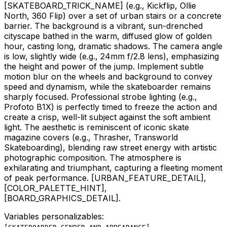
[SKATEBOARD_TRICK_NAME]
(e.g., Kickflip, Ollie
North, 360 Flip) over a set of urban stairs or a concrete
barrier. The background is a vibrant, sun-drenched
cityscape bathed in the warm, diffused glow of golden
hour, casting long, dramatic shadows. The camera angle
is low, slightly wide (e.g., 24mm f/2.8 lens), emphasizing
the height and power of the jump. Implement subtle
motion blur on the wheels and background to convey
speed and dynamism, while the skateboarder remains
sharply focused. Professional strobe lighting (e.g.,
Profoto B1X) is perfectly timed to freeze the action and
create a crisp, well-lit subject against the soft ambient
light. The aesthetic is reminiscent of iconic skate
magazine covers (e.g., Thrasher, Transworld
Skateboarding), blending raw street energy with artistic
photographic composition. The atmosphere is
exhilarating and triumphant, capturing a fleeting moment
of peak performance.
[URBAN_FEATURE_DETAIL]
,
[COLOR_PALETTE_HINT]
,
[BOARD_GRAPHICS_DETAIL]
.
Variables personalizables:
,