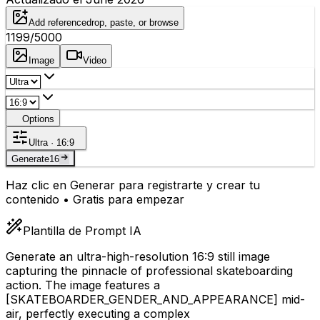
Add reference
drop, paste, or browse
1199
/5000
Image
Video
Options
Ultra · 16:9
Generate
16
Haz clic en Generar para registrarte y crear tu
contenido • Gratis para empezar
Plantilla de Prompt IA
Generate an ultra-high-resolution 16:9 still image
capturing the pinnacle of professional skateboarding
action. The image features a
[SKATEBOARDER_GENDER_AND_APPEARANCE]
mid-
air, perfectly executing a complex