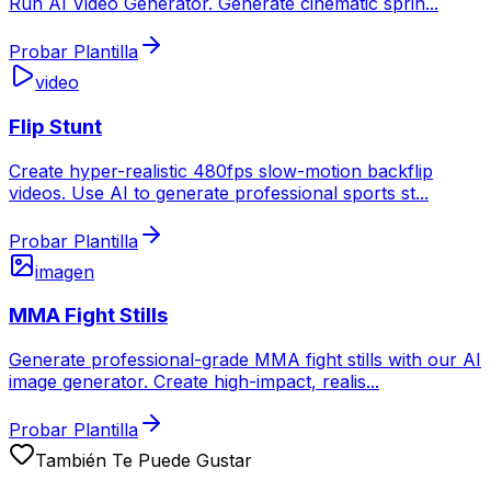
Run AI Video Generator. Generate cinematic sprin
...
Probar Plantilla
video
Flip Stunt
Create hyper-realistic 480fps slow-motion backflip
videos. Use AI to generate professional sports st
...
Probar Plantilla
imagen
MMA Fight Stills
Generate professional-grade MMA fight stills with our AI
image generator. Create high-impact, realis
...
Probar Plantilla
También Te Puede Gustar