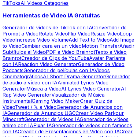
TikToks
AI Videos Categories
Herramientas de Video IA Gratuitas
Generador de vídeos de TikTok con IA
Convertidor de
Prompt a Video
Rotate Video
Flip Video
Resize Video
Loop
Video
Increase Video Volume
Add Text to Video
Add Image
to Video
Cambiar cara en un vídeo
Motion Transfer
Añadir
Subtítulos al Video
PDF a Video Brainrot
Texto a Video
Brainrot
Creador de Clips de YouTube
Avatar Parlante
con IA
Reaction Video Generator
Generador de Video
Podcasts
Generador de películas con IA
Videos
Cinematográficos
AI Short Drama Generator
Generador
de audio a vídeo con IA
Animated Lyrics Video
Generator
Música a Video
AI Lyrics Video Generator
AI
Rap Video Generator
Visualizador de Música
Instrumental
Gaming Video Maker
Crear Quiz de
Video
Tweet / 𝕏 a Video
Generador de Anuncios con
IA
Generador de Anuncios UGC
Crear Video Parkour
Minecraft
Generador de Videos IA
Generador de vídeos
anime con IA
Pixar IA
Generador de vídeos con famosos
con IA
Creador de Presentaciones en Video con IA
Crear