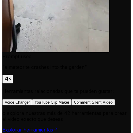
Prompt used
“
a meteorite crashes into the garden
”
Herramientas relacionadas que te pueden gustar:
Voice Changer
YouTube Clip Maker
Comment Silent Video
o explora nuestras más de 42 herramientas para crear
el video exacto que deseas
Explorar herramientas