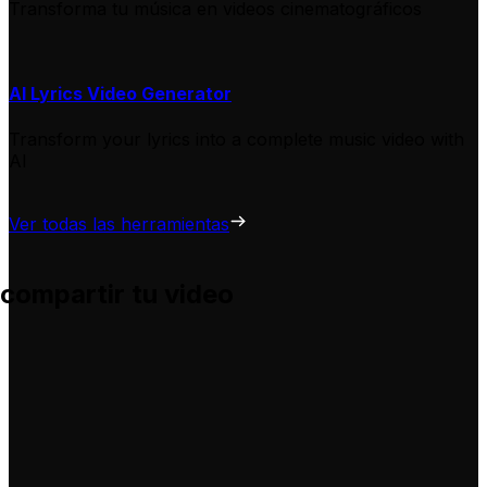
Transforma tu música en videos cinematográficos
AI Lyrics Video Generator
Transform your lyrics into a complete music video with
AI
Ver todas las herramientas
 compartir tu video
 te ayuda a adaptarlas para tus propios videos, sin complic