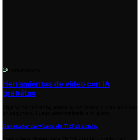
solicitado, tu video editado estará listo en cuestión de
minutos, preparado para descargar o compartir con tu
audiencia.
Herramientas
Herramientas de video con IA
gratuitas
Elige tu herramienta, añade tu contenido y crea un video
en segundos. Luego personalízalo a tu gusto.
Generador de vídeos de TikTok con IA
Crea vídeos virales para TikTok con IA – gratis y en