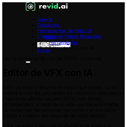
Galería
Funciones
Herramientas de Video IA
Creación de Videos Musicales
Inicio
Herramientas
Editor de VFX con IA
Entrar
Con la confianza de más de 14,000 creadores
Editor de VFX con IA
Sube un video y describe el efecto que deseas. La IA
analiza tu metraje, encuentra los momentos adecuados
y aplica los efectos visuales (VFX) solo donde
corresponden; el resto de tu video permanece intacto.
Se conservan las personas, las voces y el encuadre.
Cuesta 4 créditos por segundo de video editado.
Sube un video y describe el efecto
: la IA analiza tu