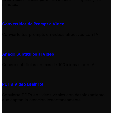
minutos.
Convertidor de Prompt a Video
Convierte tus prompts en videos atractivos con IA
Añadir Subtítulos al Video
Genera subtítulos en más de 100 idiomas con IA
PDF a Video Brainrot
Convierte PDFs en videos virales con desplazamiento
que captan la atención instantáneamente