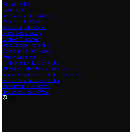
Resize Video
Loop Video
Increase Video Volume
Add Text to Video
Add Image to Video
Video Face Swap
Motion Transfer
Add Caption to Video
Comment Silent Video
Audio Enhancer
TikTok Subtitle Generator
AI Sports Highlights Generator
Image Sequence to Video Converter
Photo to Video Converter
AI Subtitle Generator
Image to Video Effect
FAQ
¿Qué es el Editor de VFX con IA y cómo funciona?