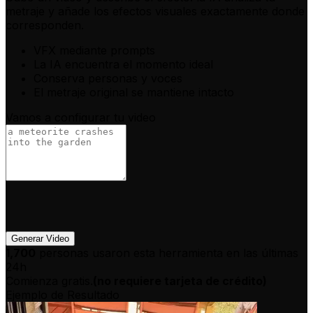
metraje y añade los efectos visuales exactamente donde
corresponden.
VFX mediante prompts
La IA encuentra el momento ideal
Conserva personas y voces
El metraje original se mantiene intacto
Vamos a configurar tu video
Generar Video
1,700
personas usaron esta herramienta en las últimas
24h
Comienza gratis.
(
no requiere tarjeta de crédito
)
Ejemplo de Resultado