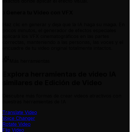
exactos donde aplicar el efecto visual.
Genera tu Video con VFX
3
Haz clic en generar y deja que la IA haga su magia. En
pocos minutos, el generador de efectos especiales
aplicará los VFX cinematográficos en las partes
correctas, manteniendo a las personas, las voces y el
encuadre de tu video original totalmente intactos.
Más herramientas
Explora herramientas de video IA
similares de Edición de Video
Descubre más formas de crear videos atractivos con
nuestras herramientas de IA
Translate Video
Voice Changer
Rotate Video
Flip Video