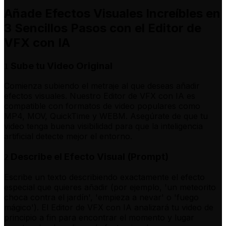
Añade Efectos Visuales Increíbles en
3 Sencillos Pasos con el Editor de
VFX con IA
Sube tu Video Original
1
Comienza subiendo el metraje al que deseas añadir
efectos visuales. Nuestro Editor de VFX con IA es
compatible con formatos de video populares como
MP4, MOV, QuickTime y WEBM. Asegúrate de que tu
video tenga buena visibilidad para que la inteligencia
artificial detecte mejor el entorno.
Describe el Efecto Visual (Prompt)
2
Escribe un texto describiendo exactamente el efecto
especial que quieres añadir (por ejemplo, 'un meteorito
choca contra el jardín', 'empieza a nevar' o 'fuego
mágico'). El Editor de VFX con IA analizará tu video de
principio a fin para encontrar el momento y lugar