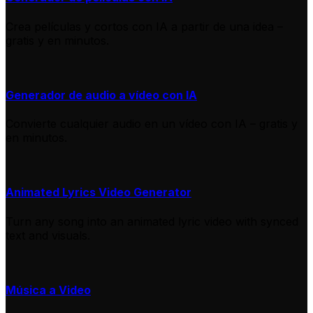
Crea películas y cortos con IA a partir de una idea –
gratis y en minutos.
Generador de audio a vídeo con IA
Convierte cualquier audio en un vídeo con IA – gratis y
en minutos.
Animated Lyrics Video Generator
Turn any song into an animated lyric video with synced
text and visuals.
Música a Video