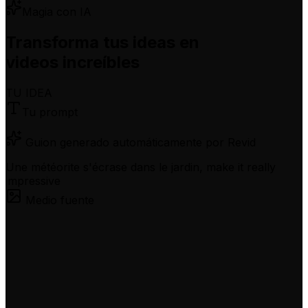
Magia con IA
Transforma tus ideas en
videos increíbles
TU IDEA
Tu prompt
Guion generado automáticamente por Revid
Une météorite s'écrase dans le jardin, make it really
impressive
Medio fuente