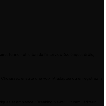
e, tunnel) et le ton de l'interview (colérique, drôle,
Choisissez ensuite une voix IA adaptée ou enregistrez la
iques et ambiance "Breaking News". Utilisez l'éditeur