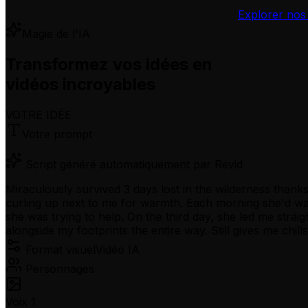
Explorer nos 
Magie de l'IA
Transformez vos idées en
vidéos incroyables
VOTRE IDÉE
Votre prompt
Script généré automatiquement par Revid
Miraculously survived 3 days lost in the wilderness thanks
curling up next to me for warmth. Each morning she'd wai
she was trying to help. On the third day, she led me strai
alongside my footprints the entire way. Still gives me chil
Format visuel
Vidéo IA
Personnages
Voix 1