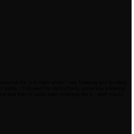
peared the first night when I was freezing and terrified,
r paths. I followed her instinctively, somehow knowing
rs said they'd never seen anything like it - wolf tracks