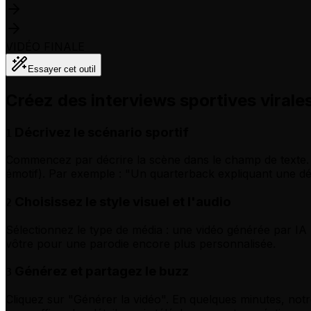
VIDÉO FINALE
Essayer cet outil
Créez des interviews sportives virale
Décrivez le scénario sportif
1
Commencez par décrire la scène dans le champ de texte. Pré
émotif). Par exemple : "Un quarterback expliquant une déf
Choisissez le style visuel et l'audio
2
Sélectionnez le type de média : une vidéo générée par IA
vôtre pour une parodie encore plus personnalisée.
Générez et partagez le buzz
3
Cliquez sur "Générer la vidéo". En quelques minutes, notr