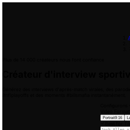
Plus de 14 000 créateurs nous font confiance
Créateur d'interview sporti
Générez des interviews d'après-match virales, des parodie
#nflplayoffs et des moments #billsmafia instantanément.
Configurons 
Video Format
Portrait
9:16
L
Best for Ti