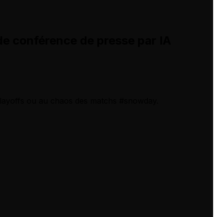
de conférence de presse par IA
lplayoffs ou au chaos des matchs #snowday.