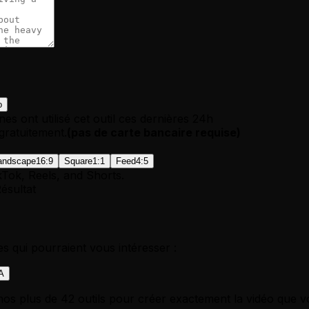
o
es ont utilisé cet outil ces dernières 24h
ratuitement.
(
pas de carte bancaire requise
)
andscape
16:9
Square
1:1
Feed
4:5
kTok, Reels, and Shorts.
ésultat
res qui pourraient vous intéresser :
IA
nos plus de 42 outils pour créer exactement la vidéo que v