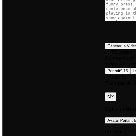
Générer la Vidé
2,176
personn
Commencez g
Video Format
Portrait
9:16
L
Best for Ti
Exemple de R
Outils similai
Avatar Parlant 
ou explorez 