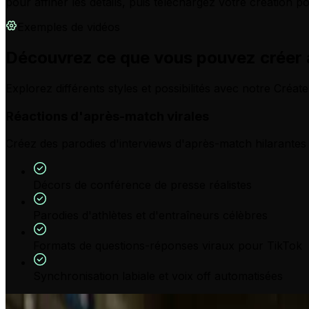
pour affiner les détails, puis téléchargez votre création
Exemples de vidéos
Découvrez ce que vous pouvez créer a
Explorez différents styles et possibilités avec notre Créa
Réactions d'après-match virales
Créez des parodies d'interviews d'après-match hilarantes
Décors de conférence de presse réalistes
Parodies d'athlètes et d'entraîneurs célèbres
Formats de questions-réponses viraux pour TikTok
Synchronisation labiale et voix off automatisées