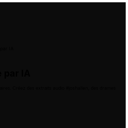
 par IA
 par IA
ires. Créez des extraits audio #joshallen, des drames