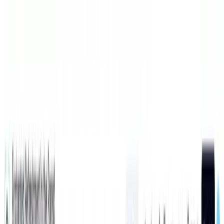
शोकेस
फीचर्स
AI वीडियो टूल्स
म्यूज़िक वीडियो क्रिएशन
होम
टूल
स्क्रीनशॉट टू वीडियो ऐड
साइन इन
14,000+ क्रिएटर्स द्वारा विश्वसनीय
AI स्क्रीनशॉट से वीडियो ऐड जनरेटर
स्थिर स्क्रीनशॉट्स को तुरंत डायनामिक वीडियो विज्ञापनों (Video Ads) में
बदलें। बस अपने स्क्रीनशॉट अपलोड करें और हमारे AI को आपके प्रोडक्ट
या सर्विस के लिए एक शानदार विज्ञापन बनाने दें।
आइए आपके वीडियो को कॉन्फ़िगर करें
Video Format
Portrait
9:16
Landscape
16:9
Square
1:1
Feed
4:5
Best for TikTok, Reels, and Shorts.