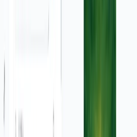
लागत आपके Revid AI प्लान से जुड़े क्रेडिट सिस्टम पर आधारित है।
प्रत्येक वीडियो की एक आधार क्रेडिट लागत होती है, और 'अवतार
बैकग्राउंड हटाएं' जैसी अतिरिक्त सुविधाओं के लिए अतिरिक्त क्रेडिट की
आवश्यकता हो सकती है। आप हमेशा वीडियो बनाने से पहले आवश्यक
क्रेडिट की अनुमानित संख्या देख पाएंगे।
क्या उत्पन्न वीडियो को संपादित करना संभव है?
हाँ! एक बार जब हमारा एआई आपका वीडियो बना लेता है, तो आपके पास
हमारे उपयोग में आसान वीडियो संपादक तक पूरी पहुँच होती है। आप कैप्शन
को बदल सकते हैं, दृश्यों को ट्रिम कर सकते हैं, संगीत को समायोजित कर
सकते हैं, और यह सुनिश्चित करने के लिए अन्य समायोजन कर सकते हैं कि
आपका अंतिम विज्ञापन आपकी दृष्टि से पूरी तरह मेल खाता है।
एक विज्ञापन वीडियो बनाने में आमतौर पर कितना समय लगता है?
हमारे स्वचालित विज्ञापन निर्माण प्रक्रिया के लिए धन्यवाद, अधिकांश वीडियो
विज्ञापन 2 से 5 मिनट के भीतर उत्पन्न हो जाते हैं। उत्पादन का समय वीडियो
की लंबाई और जटिलता के आधार पर थोड़ा भिन्न हो सकता है। जैसे ही