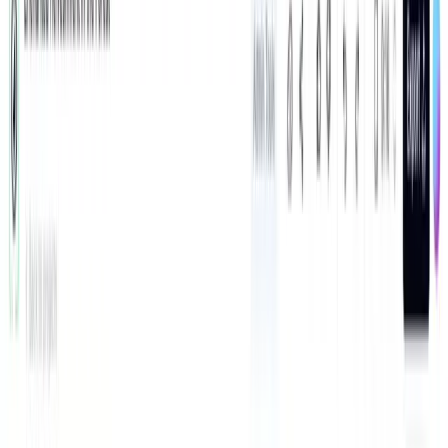
वीडियो जनरेट करें
2,538
लोगों ने पिछले 24 घंटों में इस टूल का उपयोग किया
मुफ्त में शुरू करें।
(
क्रेडिट कार्ड की आवश्यकता नहीं
)
Video Format
Portrait
9:16
Landscape
16:9
Square
1:1
Feed
4:5
Best for TikTok, Reels, and Shorts.
आउटपुट उदाहरण