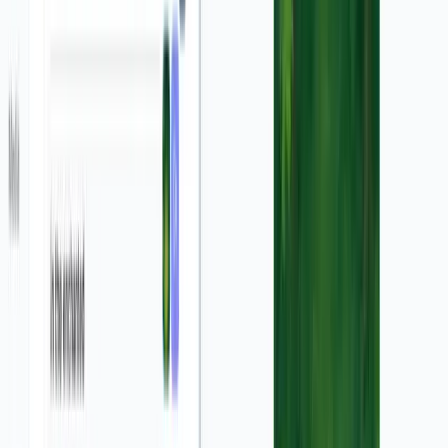
उत्पाद विज्ञापन को अधिक व्यापक बना देगा।
क्या मैं एक एआई अवतार का उपयोग कर सकता हूँ?
हाँ, बिल्कुल! आप अपने वीडियो में एक एआई अवतार जोड़ने का विकल्प चुन
सकते हैं। अधिक पेशेवर और आकर्षक लुक के लिए, आप 'अवतार बैकग्राउंड
हटाएं' सुविधा को भी सक्षम कर सकते हैं। यह आपके अवतार को वीडियो
दृश्यों पर ओवरले करेगा, जिससे एक आकर्षक और गतिशील वीडियो विज्ञापन
बनेगा।
एआई स्क्रिप्ट, वॉयसओवर और दृश्यों को कैसे बनाता है?
हमारा उन्नत एआई आपके द्वारा प्रदान किए गए विवरण और स्क्रीनशॉट का
विश्लेषण करता है ताकि आपके उत्पाद के मुख्य लाभों को समझा जा सके।
इस जानकारी के आधार पर, यह एक प्रेरक स्क्रिप्ट लिखता है, एक
यथार्थवादी एआई आवाज में इसे रिकॉर्ड करता है, और आपके स्क्रीनशॉट को
गतिशील एनिमेशन या पूरक स्टॉक फुटेज के साथ जीवंत करता है।
इस मार्केटिंग वीडियो जेनरेटर का उपयोग करने में कितना खर्च आता है?