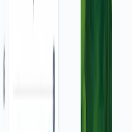
यह एक शक्तिशाली टूल है जो आपको केवल कुछ उत्पाद स्क्रीनशॉट और एक
संक्षिप्त विवरण का उपयोग करके तुरंत गतिशील वीडियो विज्ञापन बनाने की
सुविधा देता है। हमारा एआई स्वचालित रूप से एक स्क्रिप्ट, वॉयसओवर और
आकर्षक दृश्य उत्पन्न करता है, जिससे स्थिर छवियों को मिनटों में प्रभावी
मार्केटिंग वीडियो में बदल दिया जाता है।
मैं इस टूल का उपयोग करके विज्ञापन कैसे बना सकता हूँ?
यह बहुत आसान है! सबसे पहले, अपने उत्पाद के स्क्रीनशॉट अपलोड करें।
दूसरा, अपने विज्ञापन के लिए एक विवरण लिखें। तीसरा, अपनी पसंदीदा
सेटिंग्स जैसे अवधि, अनुपात और मीडिया प्रकार चुनें। अंत में, 'वीडियो
बनाएं' पर क्लिक करें। हमारा आसान विज्ञापन निर्माता बाकी सब कुछ संभाल
लेगा, और आपका वीडियो कुछ ही मिनटों में तैयार हो जाएगा।
मुझे किस प्रकार की छवियों का उपयोग करना चाहिए?
सर्वोत्तम परिणामों के लिए, स्पष्ट, उच्च-रिज़ॉल्यूशन वाले स्क्रीनशॉट का
उपयोग करें जिसमें आपका उत्पाद या सेवा स्पष्ट रूप से दिखाई दे। आप कई
छवियों को अपलोड कर सकते हैं ताकि एआई को आपके उत्पाद की विभिन्न
विशेषताओं को प्रदर्शित करने के लिए अधिक सामग्री मिल सके। यह आपके