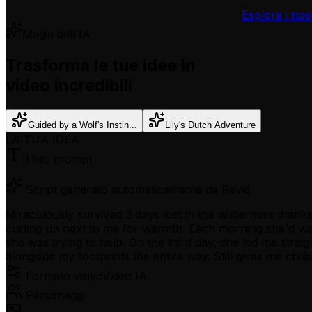
Esplora i nos
Magia dell'IA
Trasforma le tue idee in
video incredibili
Guided by a Wolf's Instin...
Lily's Dutch Adventure
LA TUA IDEA
Il tuo prompt
Script generato automaticamente da Revid
Miraculously survived 3 days lost in the wilderness thanks
curling up next to me for warmth. Each morning she'd wai
she was trying to help. On the third day, she led me strai
alongside my footprints the entire way. Still gives me chil
Formato visivo
Video IA
Personaggi