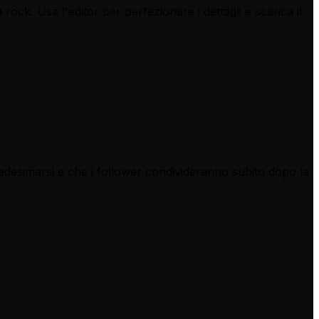
 rock. Usa l'editor per perfezionare i dettagli e scarica il
mmedesimarsi e che i follower condivideranno subito dopo la