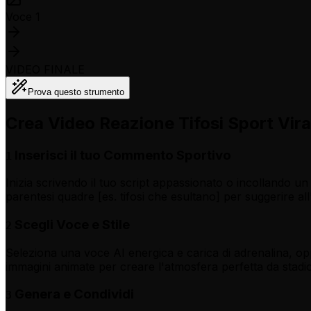
Voce 1
VIDEO FINALE
Prova questo strumento
Crea Video Reazione Tifosi Sport Viral
Inserisci il tuo Commento Sportivo
1
Inizia scrivendo il tuo script appassionato o incollando un 
parentesi quadre [es. tifosi che esultano] per suggerire al
Scegli Voce e Stile
2
Seleziona una voce AI energica e carica di adrenalina, opp
immagini animate per creare l'atmosfera perfetta da stadio
Genera e Condividi
3