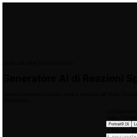
Scelto da oltre 14.000 creatori
Generatore AI di Reazioni Spo
Genera commenti sportivi virali e reazioni dei tifosi. Crea 
#beardown.
Configuriamo 
Video Format
Portrait
9:16
L
Best for Ti