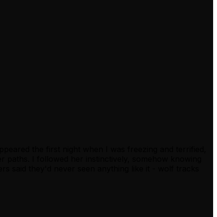
peared the first night when I was freezing and terrified,
r paths. I followed her instinctively, somehow knowing
rs said they'd never seen anything like it - wolf tracks