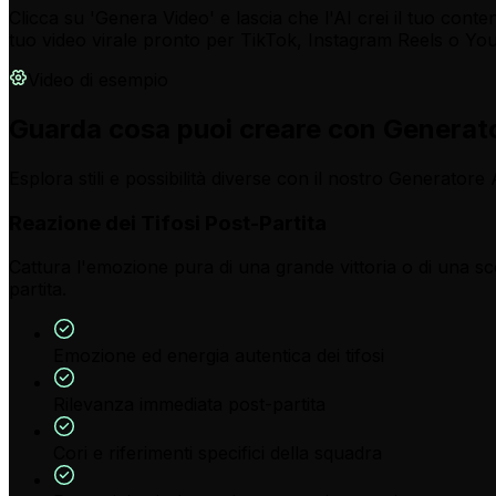
Clicca su 'Genera Video' e lascia che l'AI crei il tuo conten
tuo video virale pronto per TikTok, Instagram Reels o Yo
Video di esempio
Guarda cosa puoi creare con Generatore
Esplora stili e possibilità diverse con il nostro Generatore A
Reazione dei Tifosi Post-Partita
Cattura l'emozione pura di una grande vittoria o di una sc
partita.
Emozione ed energia autentica dei tifosi
Rilevanza immediata post-partita
Cori e riferimenti specifici della squadra