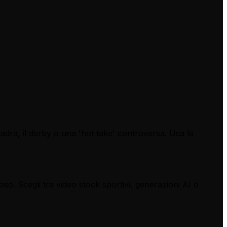
quadra, il derby o una 'hot take' controversa. Usa le
so. Scegli tra video stock sportivi, generazioni AI o