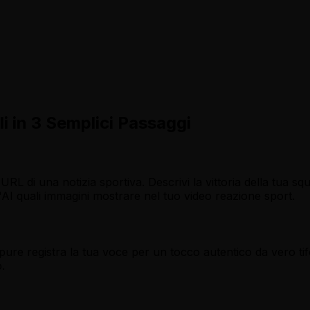
i in 3 Semplici Passaggi
URL di una notizia sportiva. Descrivi la vittoria della tua s
l'AI quali immagini mostrare nel tuo video reazione sport.
ure registra la tua voce per un tocco autentico da vero tifo
.