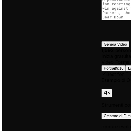
Genera Video
1,592
person
Inizia gratui
Video Format
Portrait
9:16
L
Best for Ti
Esempio di O
Strumenti cor
Creatore di Film
oppure esplor