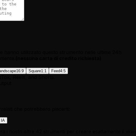
e hanno utilizzato questo strumento nelle ultime 24h
tamente.
(
nessuna carta di credito richiesta
)
andscape
16:9
Square
1:1
Feed
4:5
kTok, Reels, and Shorts.
utput
relati che potrebbero piacerti:
 IA
a i nostri oltre 42 strumenti per creare esattamente il vide