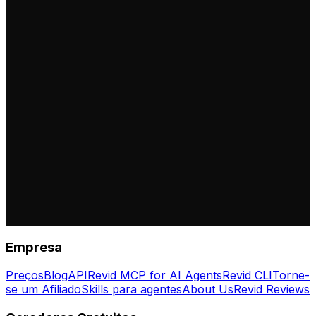
Empresa
Preços
Blog
API
Revid MCP for AI Agents
Revid CLI
Torne-
se um Afiliado
Skills para agentes
About Us
Revid Reviews