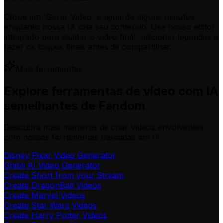
Clique em 'Gerar Vídeo' e aguarde alguns minutos
enquanto nossa IA cria seu conteúdo. Use nosso editor
integrado para ajustar o vídeo final, adicionar legendas e
fazer os toques finais antes de compartilhar.
Mais ferramentas
Explore ferramentas de vídeo com IA
semelhantes de Fandom
Descubra mais maneiras de criar vídeos envolventes
com nossas ferramentas baseadas em IA
Disney Pixar Video Generator
Ghibli AI Video Generator
Create Short from your Stream
Create DragonBall Videos
Create Marvel Videos
Create Star Wars Videos
Create Harry Potter Videos