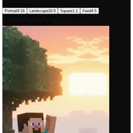
Video Format
Portrait
9:16
Landscape
16:9
Square
1:1
Feed
4:5
Best for TikTok, Reels, and Shorts.
Exemplo de Resultado