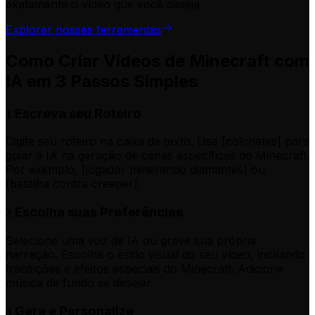
exatamente o vídeo que você deseja
Explorar nossas ferramentas
Como Criar Vídeos de Minecraft com
IA em 3 Passos Simples
Escreva seu Roteiro
1
Digite seu roteiro na caixa de texto. Use [colchetes] para
guiar a IA na geração de cenas específicas do Minecraft.
Por exemplo, [jogador minerando diamantes] ou
[batalha contra creeper].
Escolha suas Preferências
2
Selecione uma voz de IA ou grave sua própria
narração. Escolha o estilo visual do seu vídeo, incluindo
transições e efeitos especiais do Minecraft. Adicione
música de fundo se desejar.
Gere e Personalize
3