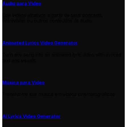
Áudio para Vídeo
Crie vídeos atrativos a partir de seus podcasts,
entrevistas ou outros conteúdos de áudio
Animated Lyrics Video Generator
Turn any song into an animated lyric video with synced
text and visuals.
Música para Vídeo
Transforme sua música em vídeos cinematográficos
AI Lyrics Video Generator