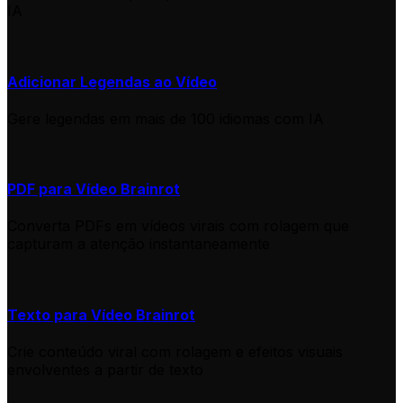
IA
Adicionar Legendas ao Vídeo
Gere legendas em mais de 100 idiomas com IA
PDF para Vídeo Brainrot
Converta PDFs em vídeos virais com rolagem que
capturam a atenção instantaneamente
Texto para Vídeo Brainrot
Crie conteúdo viral com rolagem e efeitos visuais
envolventes a partir de texto