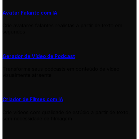
Avatar Falante com IA
Crie avatares falantes realistas a partir de texto em
segundos
Gerador de Vídeo de Podcast
Transforme seus podcasts em conteúdo de vídeo
visualmente atraente
Criador de Filmes com IA
Crie vídeos com qualidade de estúdio a partir de texto,
sem necessidade de filmagem