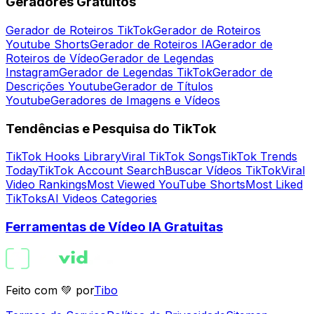
Geradores Gratuitos
Gerador de Roteiros TikTok
Gerador de Roteiros
Youtube Shorts
Gerador de Roteiros IA
Gerador de
Roteiros de Vídeo
Gerador de Legendas
Instagram
Gerador de Legendas TikTok
Gerador de
Descrições Youtube
Gerador de Títulos
Youtube
Geradores de Imagens e Vídeos
Tendências e Pesquisa do TikTok
TikTok Hooks Library
Viral TikTok Songs
TikTok Trends
Today
TikTok Account Search
Buscar Vídeos TikTok
Viral
Video Rankings
Most Viewed YouTube Shorts
Most Liked
TikToks
AI Videos Categories
Ferramentas de Vídeo IA Gratuitas
Feito com 💚 por
Tibo