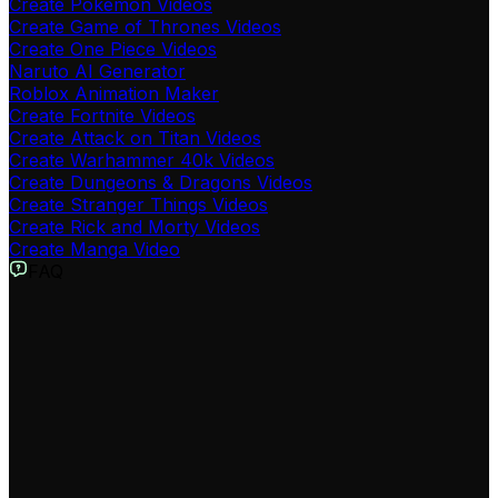
Create Pokémon Videos
Create Game of Thrones Videos
Create One Piece Videos
Naruto AI Generator
Roblox Animation Maker
Create Fortnite Videos
Create Attack on Titan Videos
Create Warhammer 40k Videos
Create Dungeons & Dragons Videos
Create Stranger Things Videos
Create Rick and Morty Videos
Create Manga Video
FAQ
O que é o Gerador de Vídeos de Minecraft com IA?
O Gerador de Vídeos de Minecraft com IA é uma
ferramenta revolucionária que transforma seus roteiros