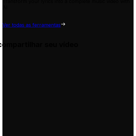
Transform your lyrics into a complete music video with
AI
Ver todas as ferramentas
compartilhar seu vídeo
uda você a adaptá-las para seus próprios vídeos, sem comp