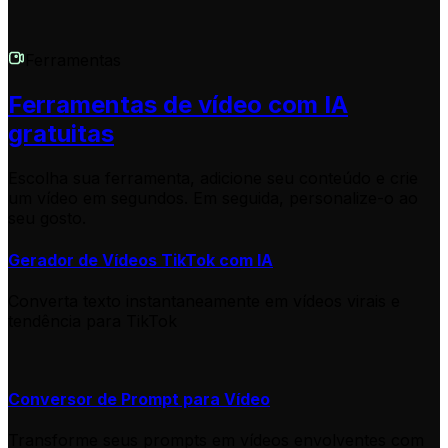
Ferramentas
Ferramentas de vídeo com IA
gratuitas
Escolha sua ferramenta, adicione seu conteúdo e crie
um vídeo em segundos. Em seguida, personalize-o ao
seu gosto.
Gerador de Vídeos TikTok com IA
Converta texto instantaneamente em vídeos virais e
tendência para TikTok
Conversor de Prompt para Vídeo
Transforme seus prompts em vídeos envolventes com