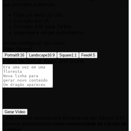
que prendem a atenção.
Cole um texto ou URL
Locução por IA
Formato 9:16 para TikTok
Legendas e visuais automáticos
Vamos configurar seu vídeo
Video Format
Portrait
9:16
Landscape
16:9
Square
1:1
Feed
4:5
Best for TikTok, Reels, and Shorts.
Gerar Vídeo
1,410
pessoas usaram esta ferramenta nas últimas 24h
Comece gratuitamente.
(
sem necessidade de cartão de
crédito
)