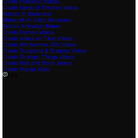
Create Pokémon Videos
Create Game of Thrones Videos
Naruto AI Generator
Minecraft AI Video Generator
Roblox Animation Maker
Create Fortnite Videos
Create Attack on Titan Videos
Create Warhammer 40k Videos
Create Dungeons & Dragons Videos
Create Stranger Things Videos
Create Rick and Morty Videos
Create Manga Video
FAQ
O que é o Gerador de Vídeos de One Piece?
O Gerador de Vídeos de One Piece é uma ferramenta
inovadora que permite criar vídeos incríveis inspirados