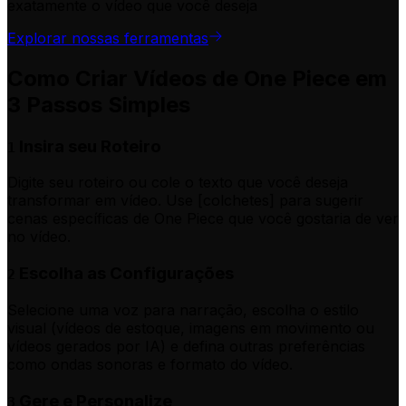
exatamente o vídeo que você deseja
Explorar nossas ferramentas
Como Criar Vídeos de One Piece em
3 Passos Simples
Insira seu Roteiro
1
Digite seu roteiro ou cole o texto que você deseja
transformar em vídeo. Use [colchetes] para sugerir
cenas específicas de One Piece que você gostaria de ver
no vídeo.
Escolha as Configurações
2
Selecione uma voz para narração, escolha o estilo
visual (vídeos de estoque, imagens em movimento ou
vídeos gerados por IA) e defina outras preferências
como ondas sonoras e formato do vídeo.
Gere e Personalize
3