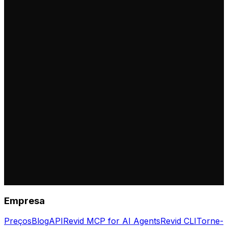
Empresa
Preços
Blog
API
Revid MCP for AI Agents
Revid CLI
Torne-