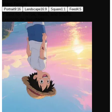
Video Format
Portrait
9:16
Landscape
16:9
Square
1:1
Feed
4:5
Best for TikTok, Reels, and Shorts.
Exemplo de Resultado