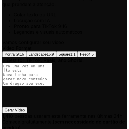
que prendem a atenção.
Colar texto ou URL
Locução com IA
Pronto para TikTok 9:16
Legendas e visuais automáticos
Vamos configurar seu vídeo
Video Format
Portrait
9:16
Landscape
16:9
Square
1:1
Feed
4:5
Best for TikTok, Reels, and Shorts.
Gerar Vídeo
1,410
pessoas usaram esta ferramenta nas últimas 24h
Comece gratuitamente.
(
sem necessidade de cartão de
crédito
)