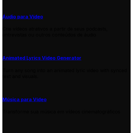
Áudio para Vídeo
Crie vídeos atrativos a partir de seus podcasts,
entrevistas ou outros conteúdos de áudio
Animated Lyrics Video Generator
Turn any song into an animated lyric video with synced
text and visuals.
Música para Vídeo
Transforme sua música em vídeos cinematográficos