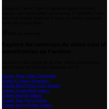
Clique em 'Gerar Vídeo' e aguarde alguns minutos.
Depois, use nosso editor para ajustar o resultado final,
adicionar efeitos especiais e fazer os últimos retoques
antes de compartilhar.
Mais ferramentas
Explore ferramentas de vídeo com IA
semelhantes de Fandom
Descubra mais maneiras de criar vídeos envolventes
com nossas ferramentas baseadas em IA
Disney Pixar Video Generator
Ghibli AI Video Generator
Create Short from your Stream
Create DragonBall Videos
Create Marvel Videos
Create Star Wars Videos
Create Harry Potter Videos