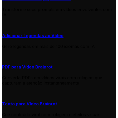
Transforme seus prompts em vídeos envolventes com
IA
Adicionar Legendas ao Vídeo
Gere legendas em mais de 100 idiomas com IA
PDF para Vídeo Brainrot
Converta PDFs em vídeos virais com rolagem que
capturam a atenção instantaneamente
Texto para Vídeo Brainrot
Crie conteúdo viral com rolagem e efeitos visuais