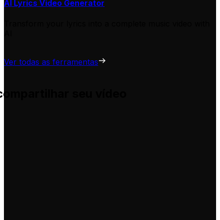
AI Lyrics Video Generator
Transform your lyrics into a complete music video with
AI
Ver todas as ferramentas
compartilhar seu vídeo
uda você a adaptá-las para seus próprios vídeos, sem comp