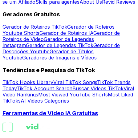
se um Afiliado
Skills para agentes
About Us
Revid Reviews
Geradores Gratuitos
Gerador de Roteiros TikTok
Gerador de Roteiros
Youtube Shorts
Gerador de Roteiros IA
Gerador de
Roteiros de Vídeo
Gerador de Legendas
Instagram
Gerador de Legendas TikTok
Gerador de
Descrições Youtube
Gerador de Títulos
Youtube
Geradores de Imagens e Vídeos
Tendências e Pesquisa do TikTok
TikTok Hooks Library
Viral TikTok Songs
TikTok Trends
Today
TikTok Account Search
Buscar Vídeos TikTok
Viral
Video Rankings
Most Viewed YouTube Shorts
Most Liked
TikToks
AI Videos Categories
Ferramentas de Vídeo IA Gratuitas