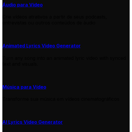
Áudio para Vídeo
Crie vídeos atrativos a partir de seus podcasts,
entrevistas ou outros conteúdos de áudio
Animated Lyrics Video Generator
Turn any song into an animated lyric video with synced
text and visuals.
Música para Vídeo
Transforme sua música em vídeos cinematográficos
AI Lyrics Video Generator