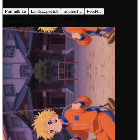
Video Format
Portrait
9:16
Landscape
16:9
Square
1:1
Feed
4:5
Best for TikTok, Reels, and Shorts.
Exemplo de Resultado