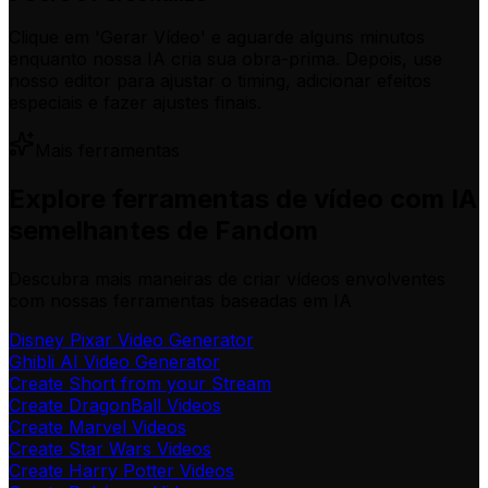
Clique em 'Gerar Vídeo' e aguarde alguns minutos
enquanto nossa IA cria sua obra-prima. Depois, use
nosso editor para ajustar o timing, adicionar efeitos
especiais e fazer ajustes finais.
Mais ferramentas
Explore ferramentas de vídeo com IA
semelhantes de Fandom
Descubra mais maneiras de criar vídeos envolventes
com nossas ferramentas baseadas em IA
Disney Pixar Video Generator
Ghibli AI Video Generator
Create Short from your Stream
Create DragonBall Videos
Create Marvel Videos
Create Star Wars Videos
Create Harry Potter Videos