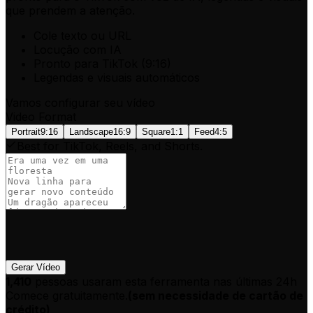
que prendem a atenção.
Cole texto ou URL
Locução com IA
Pronto para TikTok (9:16)
Legendas e visuais automáticos
Vamos configurar seu vídeo
Video Format
Portrait
9:16
Landscape
16:9
Square
1:1
Feed
4:5
Best for TikTok, Reels, and Shorts.
Gerar Vídeo
1,410
pessoas usaram esta ferramenta nas últimas 24h
Comece gratuitamente.
(
sem necessidade de cartão de
crédito
)