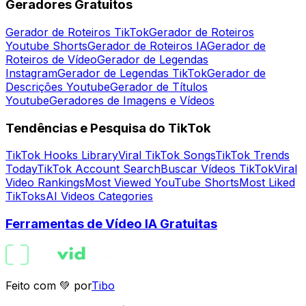
Geradores Gratuitos
Gerador de Roteiros TikTok
Gerador de Roteiros
Youtube Shorts
Gerador de Roteiros IA
Gerador de
Roteiros de Vídeo
Gerador de Legendas
Instagram
Gerador de Legendas TikTok
Gerador de
Descrições Youtube
Gerador de Títulos
Youtube
Geradores de Imagens e Vídeos
Tendências e Pesquisa do TikTok
TikTok Hooks Library
Viral TikTok Songs
TikTok Trends
Today
TikTok Account Search
Buscar Vídeos TikTok
Viral
Video Rankings
Most Viewed YouTube Shorts
Most Liked
TikToks
AI Videos Categories
Ferramentas de Vídeo IA Gratuitas
Feito com 💚 por
Tibo