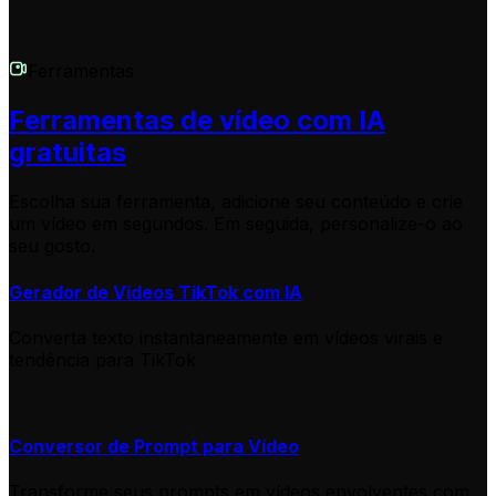
Ferramentas
Ferramentas de vídeo com IA
gratuitas
Escolha sua ferramenta, adicione seu conteúdo e crie
um vídeo em segundos. Em seguida, personalize-o ao
seu gosto.
Gerador de Vídeos TikTok com IA
Converta texto instantaneamente em vídeos virais e
tendência para TikTok
Conversor de Prompt para Vídeo
Transforme seus prompts em vídeos envolventes com