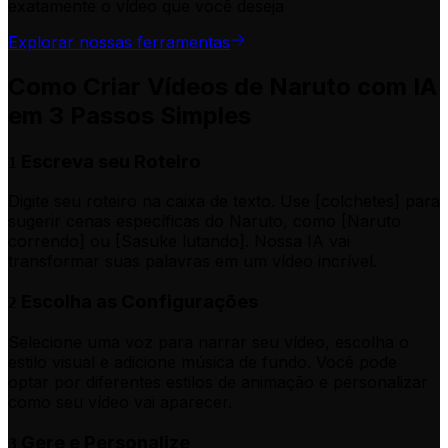
exatamente o vídeo que você deseja
Explorar nossas ferramentas
Como Criar Vídeos de Naruto com IA
em 3 Passos Simples
Escreva seu Roteiro
1
Digite seu roteiro na caixa de texto. Use [colchetes] para
sugerir cenas específicas do Naruto, como [Naruto
correndo] ou [Sasuke lutando]. Nossa IA vai
transformar suas palavras em um vídeo incrível.
Escolha as Configurações
2
Selecione uma voz para narrar seu vídeo, escolha o
estilo visual e adicione música de fundo. Você pode
optar por diferentes estilos de animação e personalizar
como seu vídeo vai aparecer.
Gere e Personalize
3