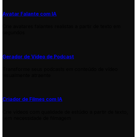
Avatar Falante com IA
Crie avatares falantes realistas a partir de texto em
segundos
Gerador de Vídeo de Podcast
Transforme seus podcasts em conteúdo de vídeo
visualmente atraente
Criador de Filmes com IA
Crie vídeos com qualidade de estúdio a partir de texto,
sem necessidade de filmagem