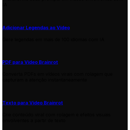
IA
Adicionar Legendas ao Vídeo
Gere legendas em mais de 100 idiomas com IA
PDF para Vídeo Brainrot
Converta PDFs em vídeos virais com rolagem que
capturam a atenção instantaneamente
Texto para Vídeo Brainrot
Crie conteúdo viral com rolagem e efeitos visuais
envolventes a partir de texto