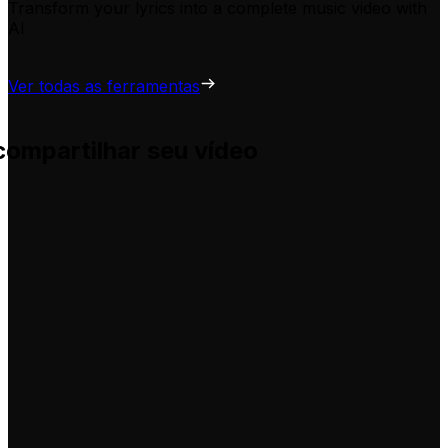
Transform your lyrics into a complete music video with
AI
Ver todas as ferramentas
compartilhar seu vídeo
uda você a adaptá-las para seus próprios vídeos, sem comp