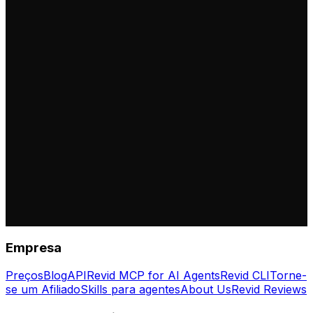
Empresa
Preços
Blog
API
Revid MCP for AI Agents
Revid CLI
Torne-
se um Afiliado
Skills para agentes
About Us
Revid Reviews