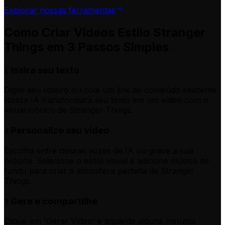
Explorar nossas ferramentas
Como Criar Vídeos Estilo Stranger
Things em 3 Passos Simples
Insira seu texto
1
Digite seu roteiro ou cole um link de conteúdo existente.
Nossa IA transformará seu texto em um vídeo com o
visual icônico de Stranger Things.
Personalize seu vídeo
2
Escolha entre nossas vozes de IA ou grave a sua
própria. Selecione o estilo visual e adicione música de
fundo para criar a atmosfera perfeita de Stranger
Things.
Gere e compartilhe
3
Clique em 'Gerar Vídeo' e aguarde alguns minutos