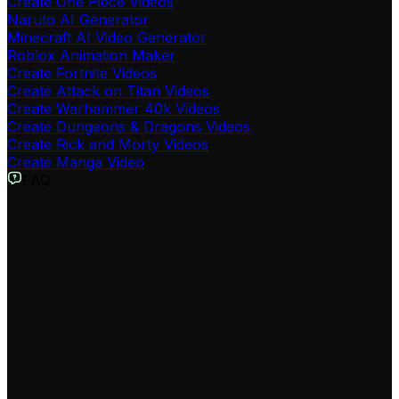
Create One Piece Videos
Naruto AI Generator
Minecraft AI Video Generator
Roblox Animation Maker
Create Fortnite Videos
Create Attack on Titan Videos
Create Warhammer 40k Videos
Create Dungeons & Dragons Videos
Create Rick and Morty Videos
Create Manga Video
FAQ
O que é o Gerador de Vídeos Stranger Things?
O Gerador de Vídeos Stranger Things é uma ferramenta
inovadora que permite criar vídeos com o visual e a
atmosfera da série Stranger Things. Usando IA
avançada, transformamos seu texto em vídeos