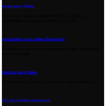
Áudio para Vídeo
Crie vídeos atrativos a partir de seus podcasts,
entrevistas ou outros conteúdos de áudio
Animated Lyrics Video Generator
Turn any song into an animated lyric video with synced
text and visuals.
Música para Vídeo
Transforme sua música em vídeos cinematográficos
AI Lyrics Video Generator