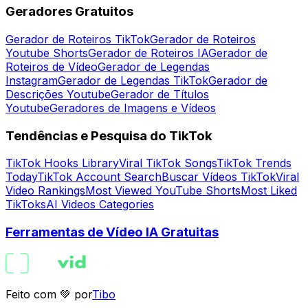
Geradores Gratuitos
Gerador de Roteiros TikTok
Gerador de Roteiros
Youtube Shorts
Gerador de Roteiros IA
Gerador de
Roteiros de Vídeo
Gerador de Legendas
Instagram
Gerador de Legendas TikTok
Gerador de
Descrições Youtube
Gerador de Títulos
Youtube
Geradores de Imagens e Vídeos
Tendências e Pesquisa do TikTok
TikTok Hooks Library
Viral TikTok Songs
TikTok Trends
Today
TikTok Account Search
Buscar Vídeos TikTok
Viral
Video Rankings
Most Viewed YouTube Shorts
Most Liked
TikToks
AI Videos Categories
Ferramentas de Vídeo IA Gratuitas
Feito com 💚 por
Tibo