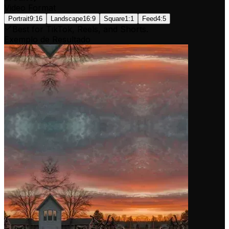
Video Format
Portrait
9:16
Landscape
16:9
Square
1:1
Feed
4:5
Best for TikTok, Reels, and Shorts.
Exemplo de Resultado