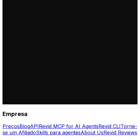
Empresa
Preços
Blog
API
Revid MCP for AI Agents
Revid CLI
Torne-
se um Afiliado
Skills para agentes
About Us
Revid Reviews