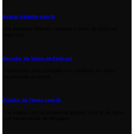
Avatar Falante com IA
Crie avatares falantes realistas a partir de texto em
segundos
Gerador de Vídeo de Podcast
Transforme seus podcasts em conteúdo de vídeo
visualmente atraente
Criador de Filmes com IA
Crie vídeos com qualidade de estúdio a partir de texto,
sem necessidade de filmagem