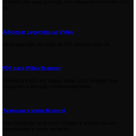
Transforme seus prompts em vídeos envolventes com
IA
Adicionar Legendas ao Vídeo
Gere legendas em mais de 100 idiomas com IA
PDF para Vídeo Brainrot
Converta PDFs em vídeos virais com rolagem que
capturam a atenção instantaneamente
Texto para Vídeo Brainrot
Crie conteúdo viral com rolagem e efeitos visuais
envolventes a partir de texto