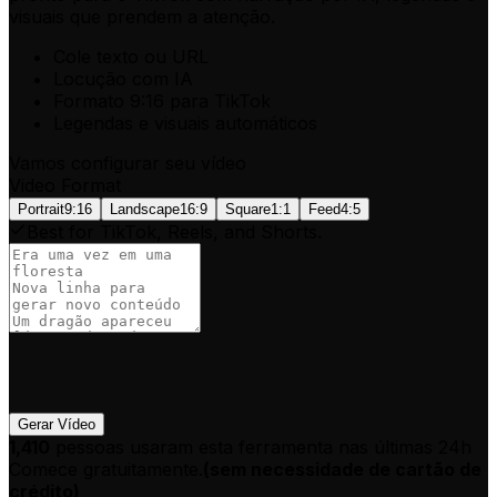
visuais que prendem a atenção.
Cole texto ou URL
Locução com IA
Formato 9:16 para TikTok
Legendas e visuais automáticos
Vamos configurar seu vídeo
Video Format
Portrait
9:16
Landscape
16:9
Square
1:1
Feed
4:5
Best for TikTok, Reels, and Shorts.
Gerar Vídeo
1,410
pessoas usaram esta ferramenta nas últimas 24h
Comece gratuitamente.
(
sem necessidade de cartão de
crédito
)