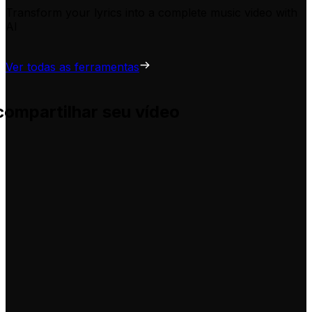
Transform your lyrics into a complete music video with
AI
Ver todas as ferramentas
compartilhar seu vídeo
uda você a adaptá-las para seus próprios vídeos, sem comp