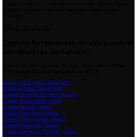
enquanto nossa IA cria sua obra-prima. Depois, faça
ajustes finais e compartilhe nas suas redes sociais
favoritas.
Mais ferramentas
Explore ferramentas de vídeo com IA
semelhantes de Fandom
Descubra mais maneiras de criar vídeos envolventes
com nossas ferramentas baseadas em IA
Disney Pixar Video Generator
Ghibli AI Video Generator
Create Short from your Stream
Create DragonBall Videos
Create Marvel Videos
Create Star Wars Videos
Create Harry Potter Videos
Create Pokémon Videos
Create Game of Thrones Videos