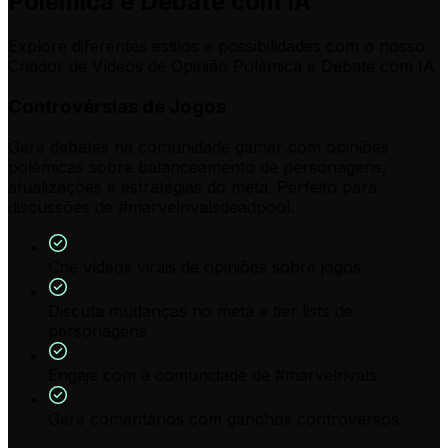
Polêmica e Debate com IA
Explore diferentes estilos e possibilidades com o nosso
Criador de Vídeos de Opinião Polêmica e Debate com IA
Controvérsias de Jogos
Gere debates na comunidade gamer com opiniões
polêmicas sobre balanceamento de personagens,
atualizações e estratégias do meta. Perfeito para
discussões de #marvelrivalsdeadpool.
Crie vídeos virais de opiniões sobre jogos
Discuta mudanças no meta e tier lists de
personagens
Engaje com a comunidade de #marvelrivals
Gere comentários com ganchos controversos