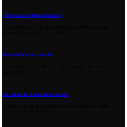
Texto para Vídeo Brainrot
Crie conteúdo viral com rolagem e efeitos visuais
envolventes a partir de texto
Avatar Falante com IA
Crie avatares falantes realistas a partir de texto em
segundos
Gerador de Vídeo de Podcast
Transforme seus podcasts em conteúdo de vídeo
visualmente atraente