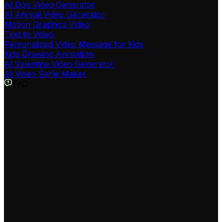
AI Dog Video Generator
AI Animal Video Generator
Motion Graphics Video
Text to Video
Personalized Video Message for Kids
Kids Drawing Animation
AI Valentine Video Generator
AI Video Selfie Maker
FAQ
O que é o Criador de Vídeos de Opinião Viral e Hot Takes?
O Criador de Vídeos de Opinião Viral da Revid AI é uma
ferramenta especializada em gerar vídeos curtos
focados em debates, 'unpopular opinions' (opiniões
impopulares) e comentários polêmicos. Ele automatiza a
criação de scripts provocativos e visuais engajadores
para temas como #marvelrivalsdeadpool, esportes ou