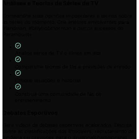
Análises e Teorias de Séries de TV
Compartilhe suas opiniões impopulares e teorias sobre
as séries do momento. Crie análises envolventes para
#landman, #billybobthornton e outros sucessos do
Paramount+.
Analise séries de TV e filmes em alta
Compartilhe teorias de fãs e previsões de enredo
Critique atuações e histórias
Construa uma comunidade de fãs de
entretenimento
Debates Esportivos
Gere vídeos de debates esportivos acalorados. Discuta
sobre as classificações dos #hoosiers, recrutamento de
#indiana ou previsões para o #nationalchampionship.