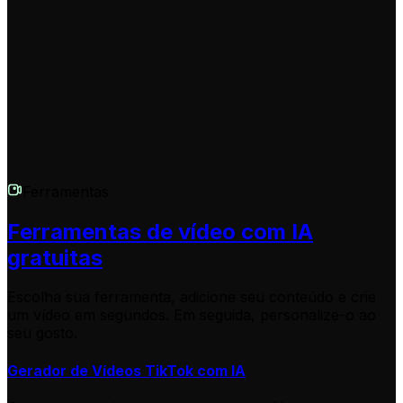
como maximizar seus vídeos de opinião viral ou sobre
qualquer recurso do Revid AI, entre em contato com
nossa equipe de suporte através do email
hello@revid.ai
.
Ferramentas
Ferramentas de vídeo com IA
gratuitas
Escolha sua ferramenta, adicione seu conteúdo e crie
um vídeo em segundos. Em seguida, personalize-o ao
seu gosto.
Gerador de Vídeos TikTok com IA