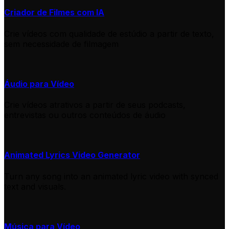
Criador de Filmes com IA
Crie vídeos com qualidade de estúdio a partir de texto,
sem necessidade de filmagem
Áudio para Vídeo
Crie vídeos atrativos a partir de seus podcasts,
entrevistas ou outros conteúdos de áudio
Animated Lyrics Video Generator
Turn any song into an animated lyric video with synced
text and visuals.
Música para Vídeo