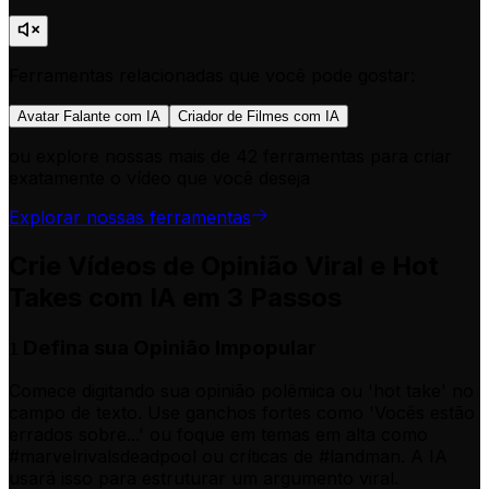
Ferramentas relacionadas que você pode gostar:
Avatar Falante com IA
Criador de Filmes com IA
ou explore nossas mais de 42 ferramentas para criar
exatamente o vídeo que você deseja
Explorar nossas ferramentas
Crie Vídeos de Opinião Viral e Hot
Takes com IA em 3 Passos
Defina sua Opinião Impopular
1
Comece digitando sua opinião polêmica ou 'hot take' no
campo de texto. Use ganchos fortes como 'Vocês estão
errados sobre...' ou foque em temas em alta como
#marvelrivalsdeadpool ou críticas de #landman. A IA
usará isso para estruturar um argumento viral.