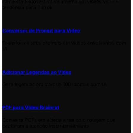
Converta texto instantaneamente em vídeos virais e
tendência para TikTok
Conversor de Prompt para Vídeo
Transforme seus prompts em vídeos envolventes com
IA
Adicionar Legendas ao Vídeo
Gere legendas em mais de 100 idiomas com IA
PDF para Vídeo Brainrot
Converta PDFs em vídeos virais com rolagem que
capturam a atenção instantaneamente