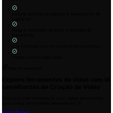
Debata rankings de equipes e desempenho de
jogadores
Reaja a resultados de jogos e decisões de
treinadores
Crie conteúdo viral de comentários esportivos
Engaje com torcidas rivais
Mais ferramentas
Explore ferramentas de vídeo com IA
semelhantes de Criação de Vídeo
Descubra mais maneiras de criar vídeos envolventes
com nossas ferramentas baseadas em IA
Empty Project