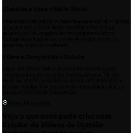
Escolha a Voz e o Estilo Visual
2
Selecione uma voz de IA assertiva para narrar o debate
ou grave seu próprio áudio. Escolha entre vídeos
gerados por IA, imagens em movimento ou stock
footage para ilustrar seu ponto de vista e manter a
audiência presa ao conteúdo.
Gere e Compartilhe o Debate
3
Clique em 'Gerar Vídeo' e nossa ferramenta criará
instantaneamente um vídeo formatado para TikTok,
Reels ou Shorts, completo com legendas dinâmicas e
edições rápidas. Use nosso editor para ajustes finais e
publique para iniciar a discussão.
Vídeos de exemplo
Veja o que você pode criar com
Criador de Vídeos de Opinião