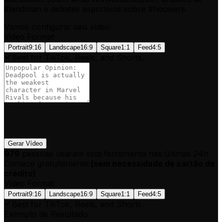
#landman e debates esportivos sobre #hoosiers.
Vamos configurar seu vídeo
Video Format
Portrait
9:16
Landscape
16:9
Square
1:1
Feed
4:5
Best for TikTok, Reels, and Shorts.
Gerar Vídeo
979
pessoas usaram esta ferramenta nas últimas 24h
Comece gratuitamente.
(
sem necessidade de cartão de
crédito
)
Video Format
Portrait
9:16
Landscape
16:9
Square
1:1
Feed
4:5
Best for TikTok, Reels, and Shorts.
Exemplo de Resultado