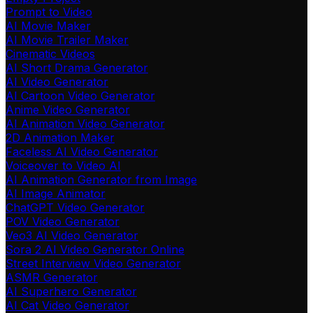
Prompt to Video
AI Movie Maker
AI Movie Trailer Maker
Cinematic Videos
AI Short Drama Generator
AI Video Generator
AI Cartoon Video Generator
Anime Video Generator
AI Animation Video Generator
2D Animation Maker
Faceless AI Video Generator
Voiceover to Video AI
AI Animation Generator from Image
AI Image Animator
ChatGPT Video Generator
POV Video Generator
Veo3 AI Video Generator
Sora 2 AI Video Generator Online
Street Interview Video Generator
ASMR Generator
AI Superhero Generator
AI Cat Video Generator