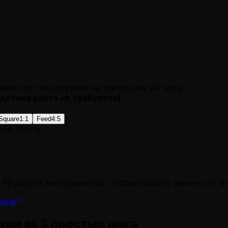
вали этот инструмент за последние 24 часа
дитная карта не требуется
)
Square
1:1
Feed
4:5
 and Shorts.
 42 других инструментов, чтобы создать именно то в
енты
ури за 3 простых шага