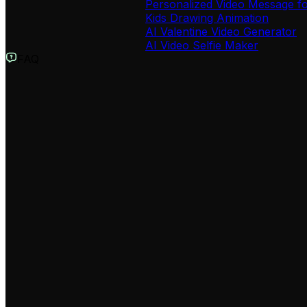
Personalized Video Message fo
Kids Drawing Animation
AI Valentine Video Generator
AI Video Selfie Maker
FAQ
Что такое генератор кинематографичных видео снежной б
Наш генератор видео снежной бури — это инструмен
ледяных штормах. Вы просто вводите текст, а Revid
превращая вашу идею в настоящий трейлер фильма-
Как создать реалистичное видео метели с помощью ИИ?
Создать видео метели очень просто. Введите описан
нажмите кнопку генерации. Наш ИИ подберет или с
выглядело максимально кинематографично.