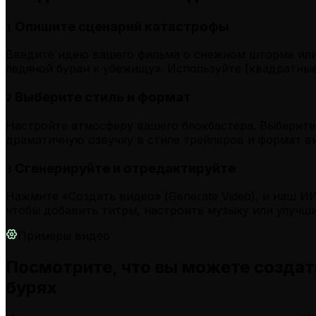
Опишите сценарий катастрофы
1
Введите идею вашего фильма о снежном шторме или
ледяной буран к убежищу». Используйте [квадратные 
Выберите стиль и формат
2
Настройте атмосферу вашего блокбастера. Выберите 
драматичную озвучку в стиле трейлеров и формат ви
Сгенерируйте и отредактируйте
3
Нажмите «Создать видео» (Generate Video), и наш И
чтобы добавить титры, настроить музыку или улучш
Примеры видео
Посмотрите, что вы можете созда
бурях