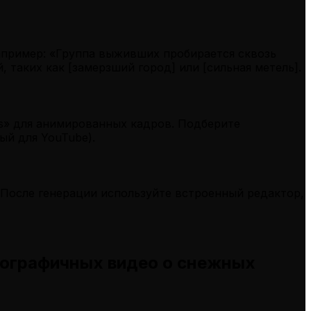
апример: «Группа выживших пробирается сквозь
 таких как [замерзший город] или [сильная метель].
es» для анимированных кадров. Подберите
ый для YouTube).
 После генерации используйте встроенный редактор,
тографичных видео о снежных