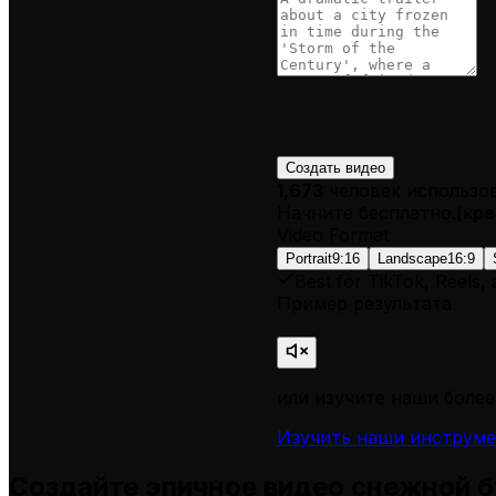
Создать видео
1,673
человек использо
Начните бесплатно.
(
кре
Video Format
Portrait
9:16
Landscape
16:9
Best for TikTok, Reels,
Пример результата
или изучите наши более
Изучить наши инструм
Создайте эпичное видео снежной б