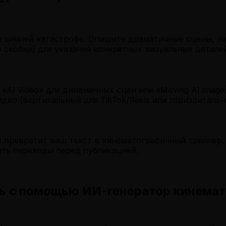
 зимней катастрофе. Опишите драматичные сцены, н
скобки] для указания конкретных визуальных деталей,
«AI Video» для динамичных сцен или «Moving AI imag
део (вертикальный для TikTok/Reels или горизонтальн
И превратит ваш текст в кинематографичный триллер.
ить переходы перед публикацией.
ть с помощью ИИ-генератор кинема