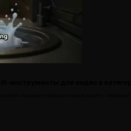
И-инструменты для видео в катего
способов создания привлекательных видео с помощь