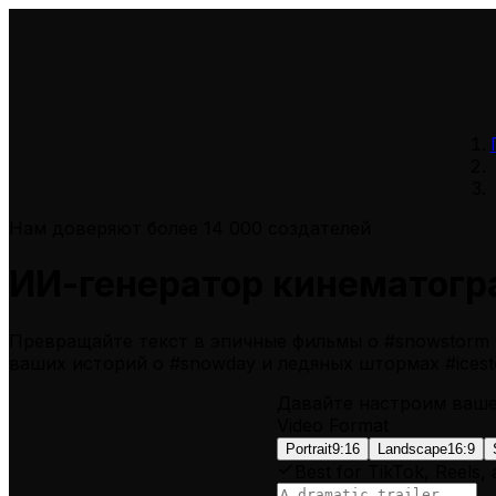
Нам доверяют более 14 000 создателей
ИИ-генератор кинематогр
Превращайте текст в эпичные фильмы о #snowstorm 
ваших историй о #snowday и ледяных штормах #icest
Давайте настроим ваш
Video Format
Portrait
9:16
Landscape
16:9
Best for TikTok, Reels,