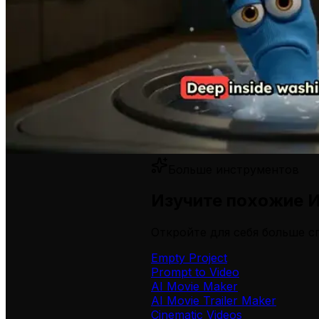
Больше инструментов
Изучите похожие И
Откройте для себя больше 
Empty Project
Prompt to Video
AI Movie Maker
AI Movie Trailer Maker
Cinematic Videos