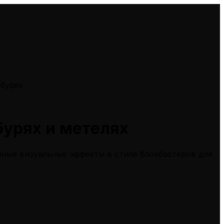
бурях
урях и метелях
чные визуальные эффекты в стиле блокбастеров для