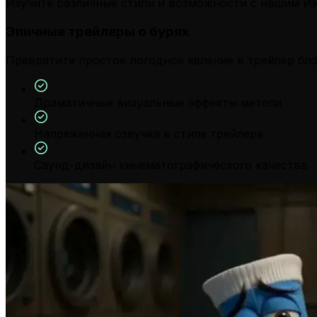
Изучите различные стили и возможности с нашим И
Эпичные трейлеры о бурях
Превратите простое погодное явление в трейлер бло
Драматичные визуальные эффекты метели
Напряженная озвучка в стиле трейлера
Саунд-дизайн кинематографического качества