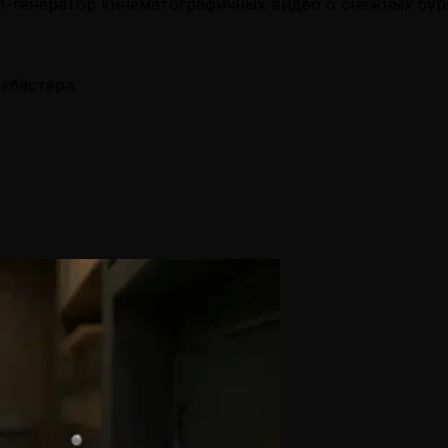
И-генератор кинематографичных видео о снежных бур
кбастера.