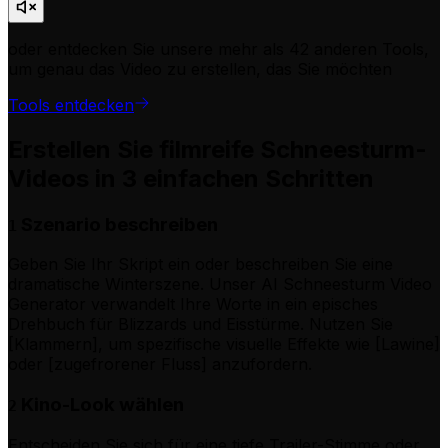
oder entdecken Sie unsere mehr als 42 anderen Tools,
um genau das Video zu erstellen, das Sie möchten
Tools entdecken
Erstellen Sie filmreife Schneesturm-
Videos in 3 einfachen Schritten
Szenario beschreiben
1
Geben Sie Ihr Skript ein oder beschreiben Sie eine
dramatische Winterszene. Unser AI Schneesturm Video
Generator verwandelt Ihre Worte in ein episches
Drehbuch für Blizzards und Eisstürme. Nutzen Sie
[Klammern], um spezifische visuelle Effekte wie [Lawine]
oder [zugefrorener Fluss] anzufordern.
Kino-Look wählen
2
Entscheiden Sie sich für eine tiefe Trailer-Stimme oder