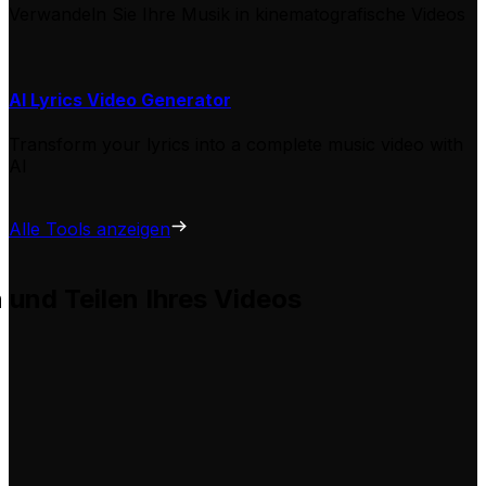
Verwandeln Sie Ihre Musik in kinematografische Videos
AI Lyrics Video Generator
Transform your lyrics into a complete music video with
AI
Alle Tools anzeigen
n und Teilen Ihres Videos
 hilft Ihnen, diese problemlos für Ihre eigenen Videos anz