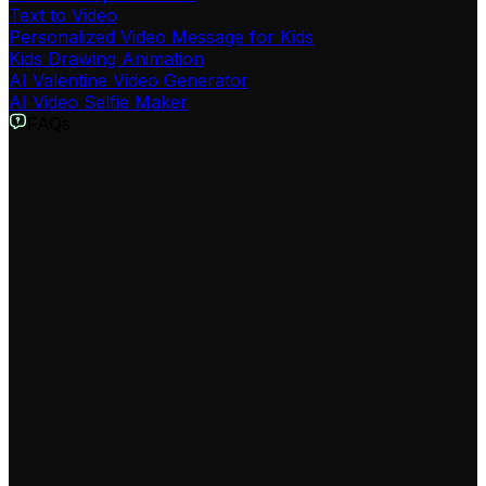
Text to Video
Personalized Video Message for Kids
Kids Drawing Animation
AI Valentine Video Generator
AI Video Selfie Maker
FAQs
Was ist der AI Cinematic Snowstorm Video Maker?
Der AI Cinematic Snowstorm Video Maker ist ein
spezialisiertes Tool von Revid AI, mit dem Sie aus
einfachen Texten epische Schneesturm-Videos und
Winter-Thriller erstellen können. Es nutzt fortschrittliche
KI, um dramatische Blockbuster-Visuals, intensive
Blizzards und Eissturm-Szenarien zu generieren, die wie
Hollywood-Produktionen aussehen.
Wie erstelle ich ein dramatisches Blizzard-Video mit diesem