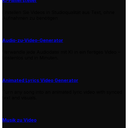
KI-Filmersteller
Erstellen Sie Videos in Studioqualität aus Text, ohne
Aufnahmen zu benötigen
Audio-zu-Video-Generator
Verwandle jede Audiodatei mit KI in ein fertiges Video –
kostenlos und in Minuten.
Animated Lyrics Video Generator
Turn any song into an animated lyric video with synced
text and visuals.
Musik zu Video