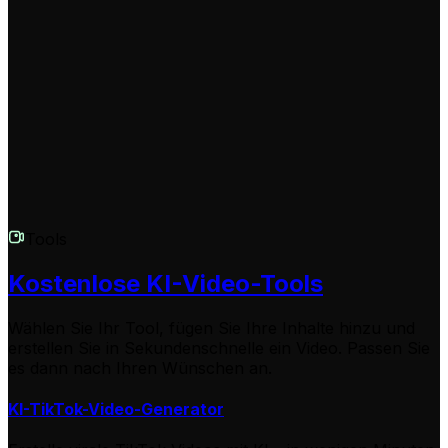
Video Maker ist so konzipiert, dass jeder ohne
technische Vorkenntnisse beeindruckende Ergebnisse
erzielen kann. Sie liefern die Idee und den Text, unsere
KI übernimmt den Videoschnitt, die Bildgenerierung und
das Sounddesign für Ihren Winter-Blockbuster.
Tools
Kostenlose KI-Video-Tools
Wählen Sie Ihr Tool, fügen Sie Ihre Inhalte hinzu und
erstellen Sie in Sekundenschnelle ein Video. Passen Sie
es dann nach Ihren Wünschen an.
KI-TikTok-Video-Generator