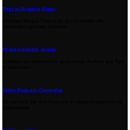
Text zu Brainrot-Video
Erstellen Sie aus Text virale Scroll-Inhalte mit
fesselnden visuellen Effekten
KI-Sprechender Avatar
Erstellen Sie lebensechte sprechende Avatare aus Text
in Sekunden
Video-Podcast-Generator
Verwandeln Sie Ihre Podcasts in visuell ansprechende
Videoinhalte