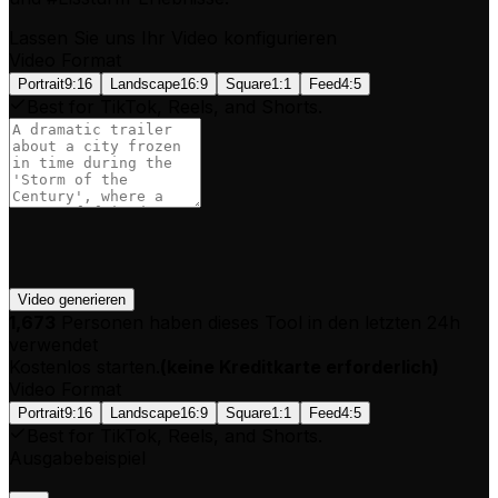
Lassen Sie uns Ihr Video konfigurieren
Video Format
Portrait
9:16
Landscape
16:9
Square
1:1
Feed
4:5
Best for TikTok, Reels, and Shorts.
Video generieren
1,673
Personen haben dieses Tool in den letzten 24h
verwendet
Kostenlos starten.
(
keine Kreditkarte erforderlich
)
Video Format
Portrait
9:16
Landscape
16:9
Square
1:1
Feed
4:5
Best for TikTok, Reels, and Shorts.
Ausgabebeispiel