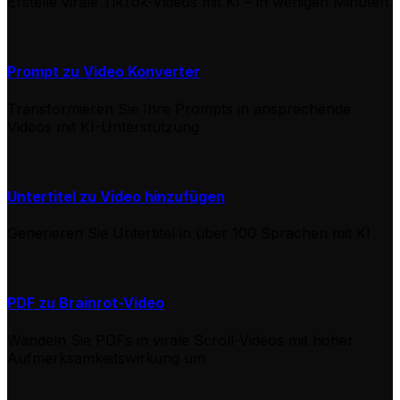
Erstelle virale TikTok-Videos mit KI – in wenigen Minuten.
Prompt zu Video Konverter
Transformieren Sie Ihre Prompts in ansprechende
Videos mit KI-Unterstützung
Untertitel zu Video hinzufügen
Generieren Sie Untertitel in über 100 Sprachen mit KI
PDF zu Brainrot-Video
Wandeln Sie PDFs in virale Scroll-Videos mit hoher
Aufmerksamkeitswirkung um