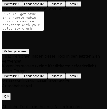
Portrait
9:16
Landscape
16:9
Square
1:1
Feed
4:5
Best for TikTok, Reels, and Shorts.
Video generieren
1,612
Personen haben dieses Tool in den letzten 24h
verwendet
Kostenlos starten.
(
keine Kreditkarte erforderlich
)
Video Format
Portrait
9:16
Landscape
16:9
Square
1:1
Feed
4:5
Best for TikTok, Reels, and Shorts.
Ausgabebeispiel
Ähnliche Tools, die Ihnen gefallen könnten: