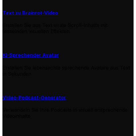
Text zu Brainrot-Video
Erstellen Sie aus Text virale Scroll-Inhalte mit
fesselnden visuellen Effekten
KI-Sprechender Avatar
Erstellen Sie lebensechte sprechende Avatare aus Text
in Sekunden
Video-Podcast-Generator
Verwandeln Sie Ihre Podcasts in visuell ansprechende
Videoinhalte