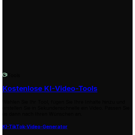
Ja, wir bieten eine Vielzahl von natürlich klingenden KI-
Stimmen in verschiedenen Sprachen und Akzenten an.
Sie können auch Ihre eigene Stimme direkt im Tool
aufnehmen oder eine Audiodatei hochladen, um Ihrem
POV-Szenario eine noch persönlichere Note zu
verleihen.
Tools
Kostenlose KI-Video-Tools
Wählen Sie Ihr Tool, fügen Sie Ihre Inhalte hinzu und
erstellen Sie in Sekundenschnelle ein Video. Passen Sie
es dann nach Ihren Wünschen an.
KI-TikTok-Video-Generator