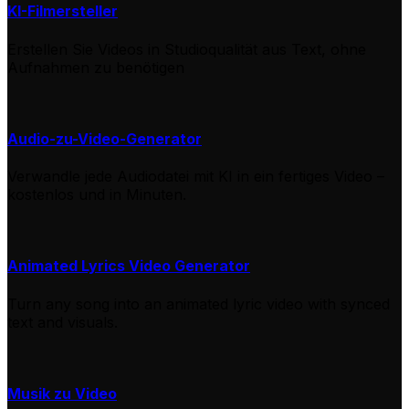
KI-Filmersteller
Erstellen Sie Videos in Studioqualität aus Text, ohne
Aufnahmen zu benötigen
Audio-zu-Video-Generator
Verwandle jede Audiodatei mit KI in ein fertiges Video –
kostenlos und in Minuten.
Animated Lyrics Video Generator
Turn any song into an animated lyric video with synced
text and visuals.
Musik zu Video