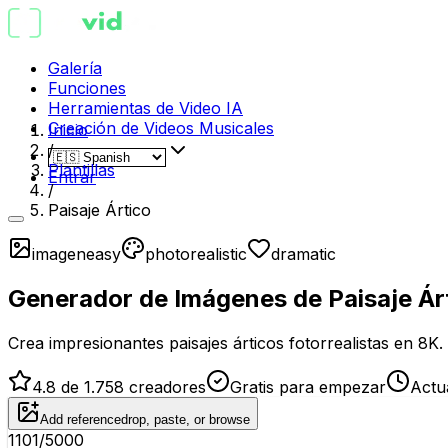
Galería
Funciones
Herramientas de Video IA
Creación de Videos Musicales
Inicio
/
Plantillas
Entrar
/
Paisaje Ártico
imagen
easy
photorealistic
dramatic
Generador de Imágenes de Paisaje Árt
Crea impresionantes paisajes árticos fotorrealistas en 8K.
4.8 de 1.758 creadores
Gratis para empezar
Actu
Add reference
drop, paste, or browse
1101
/5000