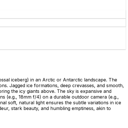
olossal iceberg) in an Arctic or Antarctic landscape. The
ions. Jagged ice formations, deep crevasses, and smooth,
roring the icy giants above. The sky is expansive and
lens (e.g., 18mm f/4) on a durable outdoor camera (e.g.,
 soft, natural light ensures the subtle variations in ice
eur, stark beauty, and humbling emptiness, akin to