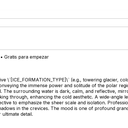
o • Gratis para empezar
ve \`
[ICE_FORMATION_TYPE]
\` (e.g., towering glacier, c
conveying the immense power and solitude of the polar reg
il. The surrounding water is dark, calm, and reflective, mir
eaking through, enhancing the cold aesthetic. A wide-angle 
ive to emphasize the sheer scale and isolation. Professional
shadows in the crevices. The mood is one of profound grand
ultimate detail.