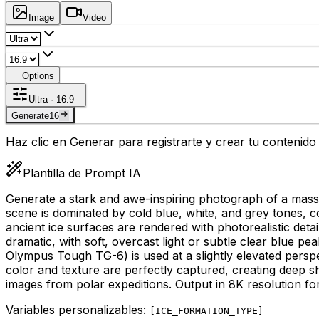
Image
Video
Options
Ultra · 16:9
Generate
16
Haz clic en Generar para registrarte y crear tu contenid
Plantilla de Prompt IA
Generate a stark and awe-inspiring photograph of a massi
scene is dominated by cold blue, white, and grey tones, 
ancient ice surfaces are rendered with photorealistic deta
dramatic, with soft, overcast light or subtle clear blue p
Olympus Tough TG-6) is used at a slightly elevated perspect
color and texture are perfectly captured, creating deep 
images from polar expeditions. Output in 8K resolution for 
Variables personalizables:
[
ICE_FORMATION_TYPE
]