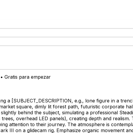
o • Gratis para empezar
wing a
[SUBJECT_DESCRIPTION, e.g., lone figure in a trench 
rket square, dimly lit forest path, futuristic corporate ha
 slightly behind the subject, simulating a professional Ste
gh trees, overhead LED panels), creating depth and realism
wing attention to their journey. The atmosphere is contempl
Mark III on a glidecam rig. Emphasize organic movement and