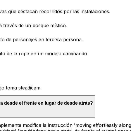
vas que destacan recorridos por las instalaciones.
a través de un bosque místico.
nto de personajes en tercera persona.
to de la ropa en un modelo caminando.
ido toma steadicam
 desde el frente en lugar de desde atrás?
plemente modifica la instrucción 'moving effortlessly along
ubject' (moviéndose hacia atrás, de frente al sujeto) para