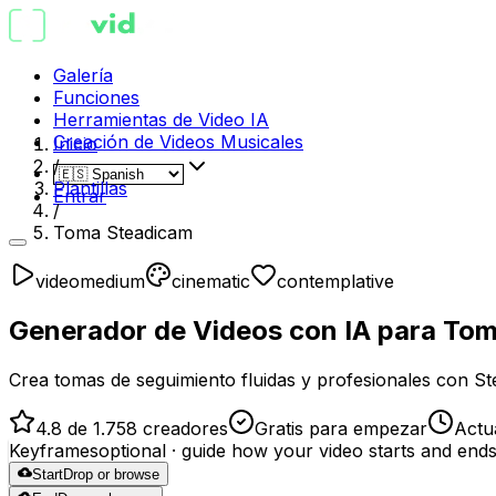
Galería
Funciones
Herramientas de Video IA
Creación de Videos Musicales
Inicio
/
Plantillas
Entrar
/
Toma Steadicam
video
medium
cinematic
contemplative
Generador de Videos con IA para To
Crea tomas de seguimiento fluidas y profesionales con St
4.8 de 1.758 creadores
Gratis para empezar
Actu
Keyframes
optional
· guide how your video starts and end
Start
Drop or browse