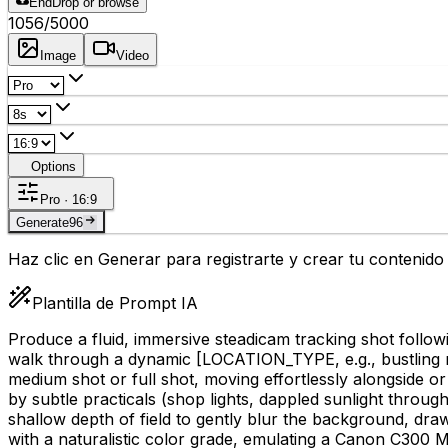
End
Drop or browse
1056
/5000
Image
Video
Options
Pro · 16:9
Generate
96
Haz clic en Generar para registrarte y crear tu contenid
Plantilla de Prompt IA
Produce a fluid, immersive steadicam tracking shot follo
walk through a dynamic
[LOCATION_TYPE, e.g., bustling ma
medium shot or full shot, moving effortlessly alongside or
by subtle practicals (shop lights, dappled sunlight throu
shallow depth of field to gently blur the background, dra
with a naturalistic color grade, emulating a Canon C300 