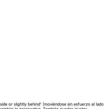
side or slightly behind' (moviéndose sin esfuerzo al lado
 cambiar la perspectiva. También puedes ajustar