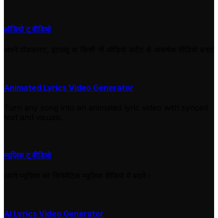
ऑडियो टू वीडियो
अपने पॉडकास्ट, इंटरव्यू या किसी भी ऑडियो कंटेंट से आकर्षक वीडियो बनाएं
Animated Lyrics Video Generator
Turn any song into an animated lyric video with synced
text and visuals.
म्यूज़िक टू वीडियो
अपने म्यूज़िक को सिनेमैटिक म्यूज़िक वीडियो में बदलें।
AI Lyrics Video Generator