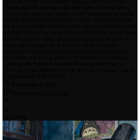
calms my mind Every gentle beat, so perfectly timed
Mellow sounds that ease the day Lofi is great in every
way [verse] Rain taps gentle on my windowpane Jazzy
chords take away the strain No rush, no pressure, just
the groove Simple melodies help me move [chorus] Lofi
is great, it calms my mind Every gentle beat, so perfectly
timed Mellow sounds that ease the day Lofi is great in
every way [bridge] Slow it down, let the moment
breathe In this soundscape, I believe Peaceful waves
wash over me This is where I'm meant to be [chorus]
Lofi is great, it calms my mind Every gentle beat, so
perfectly timed Mellow sounds that ease the day Lofi is
great in every way [outro]
विज़ुअल फॉर्मेट
AI वीडियो
विज़ुअल स्टाइल
Ghibli Studio
अंतिम वीडियो