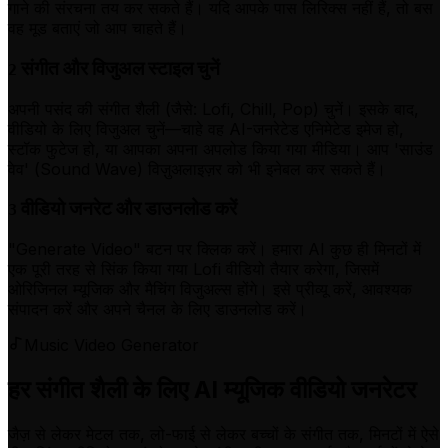
गाने की संरचना तय कर सकते हैं। यदि आपके पास लिरिक्स नहीं हैं, तो बस
वह मूड बताएं जो आप चाहते हैं।
संगीत और विजुअल स्टाइल चुनें
2
अपनी पसंद की संगीत शैली (जैसे: Lofi, Chill, Pop) चुनें। इसके बाद,
वीडियो के लिए विजुअल चुनें—चाहे वह AI-जनरेटेड एनिमेटेड इमेज हो,
स्टॉक फुटेज हो, या आपका अपना अपलोड किया गया मीडिया। आप 'साउंड
वेव' (Sound Wave) विज़ुअलाइज़र को भी इनेबल कर सकते हैं।
वीडियो जनरेट और डाउनलोड करें
3
"Generate Video" बटन पर क्लिक करें। हमारा AI कुछ ही मिनटों में
एक पूरी तरह से सिंक किया गया Lofi वीडियो तैयार करेगा, जिसमें
ओरिजिनल म्यूजिक और मैचिंग विजुअल्स होंगे। इसे प्रीव्यू करें, आवश्यक
संपादन करें और अपने चैनल के लिए डाउनलोड करें।
Music Video Generator
हर संगीत शैली के लिए AI म्यूजिक वीडियो जनरेटर
जैज़ से लेकर मेटल तक, लो-फाई से लेकर बच्चों के संगीत तक, मिनटों में ऐसे