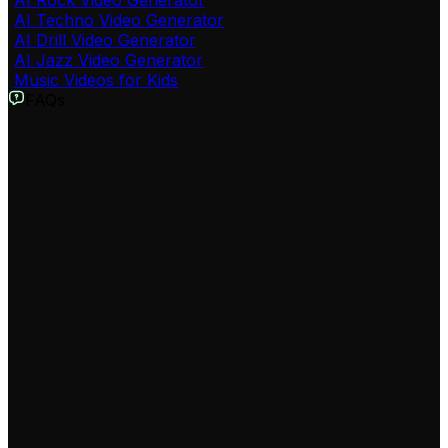
AI Techno Video Generator
AI Drill Video Generator
AI Jazz Video Generator
Music Videos for Kids
FAQs
AI Lofi Video Generator क्या है और यह कैसे मदद करता है?
Revid AI का Lofi Video Generator एक उन्नत टूल है जो टेक्स्ट या
लिरिक्स को पूर्ण संगीत वीडियो में बदल देता है। यह विशेष रूप से Lofi
बीट्स, रिलैक्सिंग म्यूजिक और एस्थेटिक विजुअल्स (जैसे एनीमे स्टाइल) बनाने
के लिए डिज़ाइन किया गया है। यह उन क्रिएटर्स के लिए एकदम सही है जो
बिना किसी संगीत ज्ञान के अपना Lofi YouTube चैनल या सोशल मीडिया
पेज शुरू करना चाहते हैं।
क्या मैं अपने YouTube चैनल के लिए कॉपीराइट-मुक्त Lofi वीडियो बना सकता हूँ?