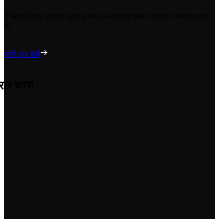
Transform your lyrics into a complete music video with
AI
सभी टूल देखें
सरल चरण
 परेशानी के उन्हें अपने वीडियो के लिए अनुकूलित करने में मदद करता है।