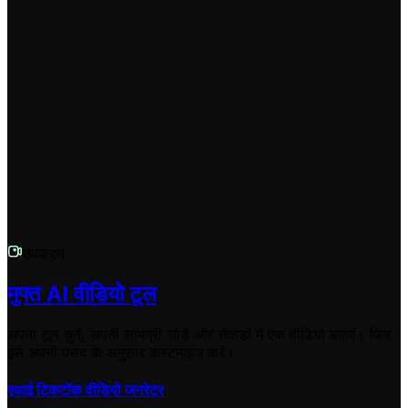
वीडियो का आस्पेक्ट रेश्यो (Aspect Ratio) क्या होगा?
डिफ़ॉल्ट रूप से, यह टूल 9:16 (वर्टिकल) वीडियो बनाता है जो YouTube
Shorts, Instagram Reels और TikTok के लिए आदर्श है। हालाँकि,
आप अपनी ज़रूरत के अनुसार इसे बदल सकते हैं, उदाहरण के लिए
YouTube लॉन्ग-फॉर्म वीडियो के लिए 16:9 का चयन भी किया जा सकता
है।
उपकरण
मुफ्त AI वीडियो टूल
अपना टूल चुनें, अपनी सामग्री जोड़ें और सेकंडों में एक वीडियो बनाएं। फिर
इसे अपनी पसंद के अनुसार कस्टमाइज़ करें।
एआई टिकटॉक वीडियो जनरेटर