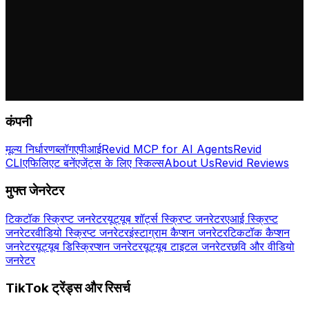
कंपनी
मूल्य निर्धारण
ब्लॉग
एपीआई
Revid MCP for AI Agents
Revid
CLI
एफिलिएट बनें
एजेंट्स के लिए स्किल्स
About Us
Revid Reviews
मुफ्त जेनरेटर
टिकटॉक स्क्रिप्ट जनरेटर
यूट्यूब शॉर्ट्स स्क्रिप्ट जनरेटर
एआई स्क्रिप्ट
जनरेटर
वीडियो स्क्रिप्ट जनरेटर
इंस्टाग्राम कैप्शन जनरेटर
टिकटॉक कैप्शन
जनरेटर
यूट्यूब डिस्क्रिप्शन जनरेटर
यूट्यूब टाइटल जनरेटर
छवि और वीडियो
जनरेटर
TikTok ट्रेंड्स और रिसर्च