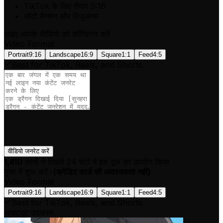
TikTok के लिए तैयार 9:16
ऑटो कैप्शन और विजुअल्स
आइए आपके वीडियो को कॉन्फ़िगर करें
Video Format
Portrait
9:16
Landscape
16:9
Square
1:1
Feed
4:5
Best for TikTok, Reels, and Shorts.
वीडियो जनरेट करें
1,410
लोगों ने पिछले 24 घंटों में इस टूल का उपयोग किया
मुफ्त में शुरू करें।
(
क्रेडिट कार्ड की आवश्यकता नहीं
)
Video Format
Portrait
9:16
Landscape
16:9
Square
1:1
Feed
4:5
Best for TikTok, Reels, and Shorts.
आउटपुट उदाहरण