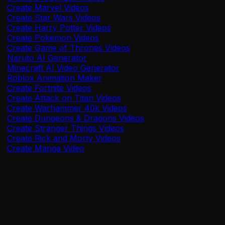
Create Marvel Videos
Create Star Wars Videos
Create Harry Potter Videos
Create Pokémon Videos
Create Game of Thrones Videos
Naruto AI Generator
Minecraft AI Video Generator
Roblox Animation Maker
Create Fortnite Videos
Create Attack on Titan Videos
Create Warhammer 40k Videos
Create Dungeons & Dragons Videos
Create Stranger Things Videos
Create Rick and Morty Videos
Create Manga Video