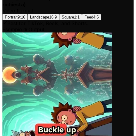
richiesta
)
Video Format
Portrait
9:16
Landscape
16:9
Square
1:1
Feed
4:5
Best for TikTok, Reels, and Shorts.
Esempio di Output