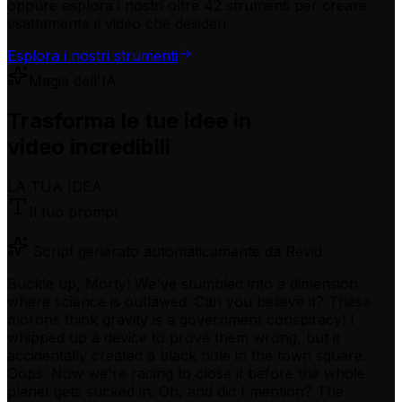
oppure esplora i nostri oltre 42 strumenti per creare
esattamente il video che desideri
Esplora i nostri strumenti
Magia dell'IA
Trasforma le tue idee in
video incredibili
LA TUA IDEA
Il tuo prompt
Script generato automaticamente da Revid
Buckle up, Morty! We've stumbled into a dimension
where science is outlawed. Can you believe it? These
morons think gravity is a government conspiracy! I
whipped up a device to prove them wrong, but it
accidentally created a black hole in the town square.
Oops. Now we're racing to close it before the whole
planet gets sucked in. Oh, and did I mention? The