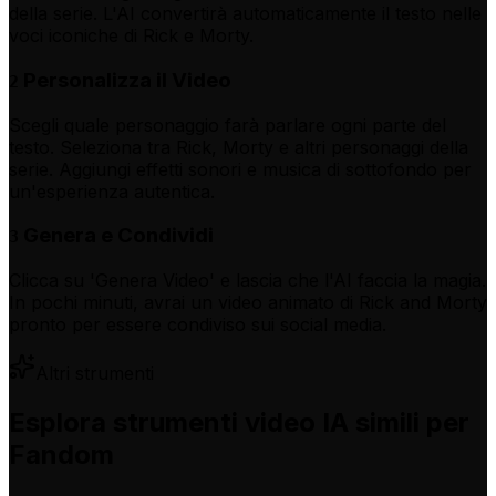
della serie. L'AI convertirà automaticamente il testo nelle
voci iconiche di Rick e Morty.
Personalizza il Video
2
Scegli quale personaggio farà parlare ogni parte del
testo. Seleziona tra Rick, Morty e altri personaggi della
serie. Aggiungi effetti sonori e musica di sottofondo per
un'esperienza autentica.
Genera e Condividi
3
Clicca su 'Genera Video' e lascia che l'AI faccia la magia.
In pochi minuti, avrai un video animato di Rick and Morty
pronto per essere condiviso sui social media.
Altri strumenti
Esplora strumenti video IA simili per
Fandom