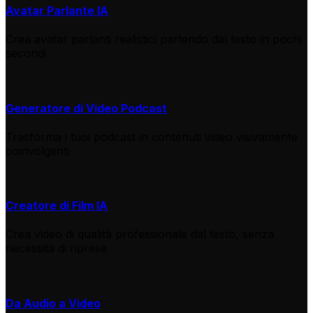
Avatar Parlante IA
Crea avatar parlanti realistici partendo dal testo in pochi
secondi
Generatore di Video Podcast
Trasforma i tuoi podcast in contenuti video visivamente
coinvolgenti
Creatore di Film IA
Crea video di qualità professionale dal testo, senza
necessità di riprese
Da Audio a Video