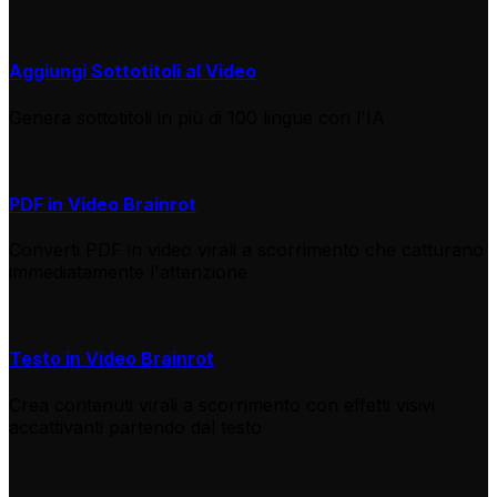
Aggiungi Sottotitoli al Video
Genera sottotitoli in più di 100 lingue con l'IA
PDF in Video Brainrot
Converti PDF in video virali a scorrimento che catturano
immediatamente l'attenzione
Testo in Video Brainrot
Crea contenuti virali a scorrimento con effetti visivi
accattivanti partendo dal testo