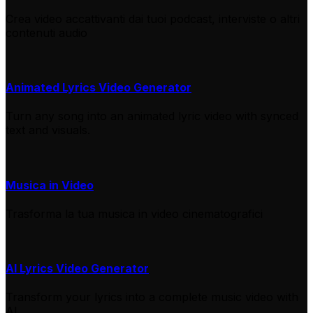
Crea video accattivanti dai tuoi podcast, interviste o altri
contenuti audio
Animated Lyrics Video Generator
Turn any song into an animated lyric video with synced
text and visuals.
Musica in Video
Trasforma la tua musica in video cinematografici
AI Lyrics Video Generator
Transform your lyrics into a complete music video with
AI