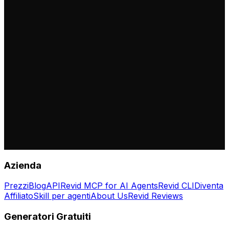
Azienda
Prezzi
Blog
API
Revid MCP for AI Agents
Revid CLI
Diventa
Affiliato
Skill per agenti
About Us
Revid Reviews
Generatori Gratuiti