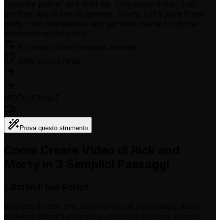
"science police" are after us. Talk about irony. Just
another day in the multiverse, Morty. Let's save these
idiots from themselves and get back home for some
interdimensional cable.
Formato visivo
Immagini animate
Stile visivo
Anime
VIDEO FINALE
Prova questo strumento
Come Creare Video di Rick and
Morty in 3 Semplici Passaggi
Scrivi il tuo Script
1
Inserisci il testo che vuoi far dire ai personaggi. Puoi
scrivere dialoghi originali o utilizzare citazioni famose