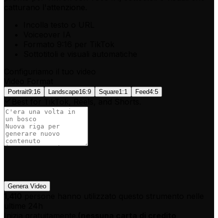
catturano l'attenzione.
Incolla testo o URL
Voiceover IA
Formato 9:16 per TikTok
Sottotitoli e visuali automatiche
Configuriamo il tuo video
Video Format
Portrait
9:16
Landscape
16:9
Square
1:1
Feed
4:5
Best for TikTok, Reels, and Shorts.
Genera Video
1,410
persone hanno utilizzato questo strumento nelle
ultime 24h
Inizia gratuitamente.
(
nessuna carta di credito