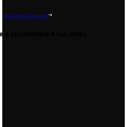
Vedi tutti gli strumenti
 e condividere il tuo video
e e ti aiuta ad adattarle per i tuoi video, senza problemi.